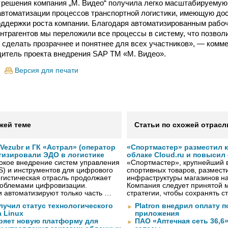
 решения компания „М. Видео“ получила легко масштабируему
втоматизации процессов транспортной логистики, имеющую до
ддержки роста компании. Благодаря автоматизированным рабо
онтрагентов мы переложили все процессы в систему, что позвол
 и сделать прозрачнее и понятнее для всех участников», — комм
дитель проекта внедрения SAP TM «М. Видео».
Версия для печати
жей теме
Статьи по схожей отрасл
ezubr и ГК «Астрал» (оператор
«Спортмастер» разместил 
тизировали ЭДО в логистике
облаке Cloud.ru и повысил
окое внедрение систем управления
«Спортмастер», крупнейший 
S) и инструментов для цифрового
спортивных товаров, размести
гистическая отрасль продолжает
инфраструктуры магазинов на
проблемами цифровизации.
Компания следует принятой 
 автоматизируют только часть …
стратегии, чтобы сохранять 
лучил статус технологического
Platron внедрил оплату 
a Linux
приложения
ряет новую платформу для
ПАО «Аптечная сеть 36,6