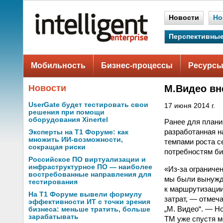
Новости
Но
Перспективные
Мобильность
Бизнес-процессы
Ресурсы
Новости
М.Видео вн
UserGate будет тестировать свои
17 июня 2014 г.
решения при помощи
оборудования Xinertel
Ранее для плани
разработанная н
Эксперты на Т1 Форуме: как
множить ИИ-возможности,
темпами роста с
сокращая риски
потребностям би
Российское ПО виртуализации и
инфраструктурное ПО — наиболее
«Из-за ограниче
востребованные направления для
мы были вынужде
тестирования
к маршрутизации
На Т1 Форуме вывели формулу
затрат, — отмеч
эффективности ИТ с точки зрения
„М. Видео“. — Н
бизнеса: меньше тратить, больше
зарабатывать
TM уже спустя м