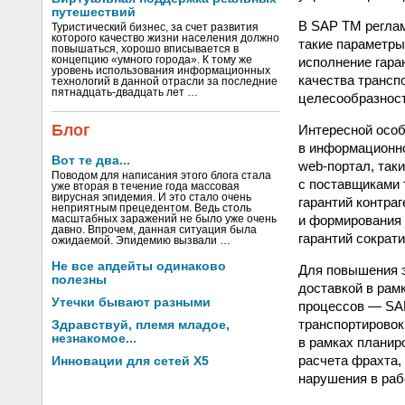
путешествий
В SAP TM реглам
Туристический бизнес, за счет развития
которого качество жизни населения должно
такие параметры,
повышаться, хорошо вписывается в
исполнение гара
концепцию «умного города». К тому же
уровень использования информационных
качества трансп
технологий в данной отрасли за последние
пятнадцать-двадцать лет …
целесообразнос
Блог
Интересной особ
в информационно
Вот те два...
web-портал, так
Поводом для написания этого блога стала
с поставщиками 
уже вторая в течение года массовая
вирусная эпидемия. И это стало очень
гарантий контра
неприятным прецедентом. Ведь столь
и формирования 
масштабных заражений не было уже очень
давно. Впрочем, данная ситуация была
гарантий сократи
ожидаемой. Эпидемию вызвали …
Не все апдейты одинаково
Для повышения э
полезны
доставкой в рам
Утечки бывают разными
процессов — SAP
транспортировок
Здравствуй, племя младое,
незнакомое...
в рамках планир
расчета фрахта,
Инновации для сетей X5
нарушения в раб