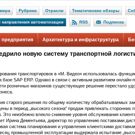
мера
Рубрики
Отрасли
Тематические обзоры
Со
 направления автоматизации
RSS
Подписка
 предприятия
Архитектура и инфраструктура
Бе
едрило новую систему транспортной логист
рования транспортировок в «М. Видео» использовалась функци
а базе SAP ERP. Однако в связи с активным развитием онлайн-
ети розничных магазинов существующее решение перестало уд
знеса.
ния старого решения по общему количеству обрабатываемых зак
ны в период „высокого сезона“ продаж привлекать сторонних 
. Это неизбежно влекло снижение уровня обслуживания клиент
ает Ирина Дементьева, директор по управлению поставками дис
овая система планирования и управления клиентскими доставка
есяц промышленной эксплуатации выдержала испытание „высок