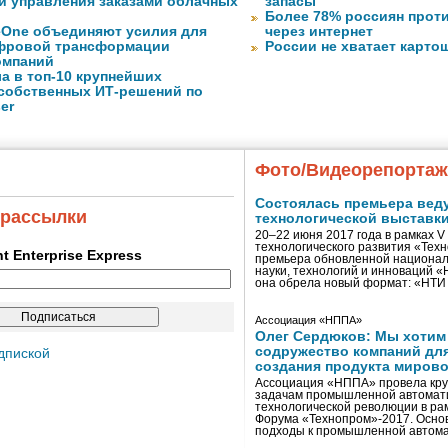
и управления заказами облачных
запасы
Более 78% россиян прот
eOne объединяют усилия для
через интернет
фровой трансформации
России не хватает карто
омпаний
а в топ-10 крупнейших
собственных ИТ-решений по
er
Фото/Видеорепорта
Состоялась премьера вед
 рассылки
технологической выставк
20–22 июня 2017 года в рамках 
технологического развития «Тех
ent Enterprise Express
премьера обновленной национал
науки, технологий и инноваций 
она обрела новый формат: «НТ
Ассоциация «НППА»
Олег Сердюков: Мы хотим
содружество компаний дл
дпиской
создания продукта мирово
Ассоциация «НППА» провела кру
задачам промышленной автомати
технологической революции в ра
Форума «Технопром»-2017. Осно
подходы к промышленной автома