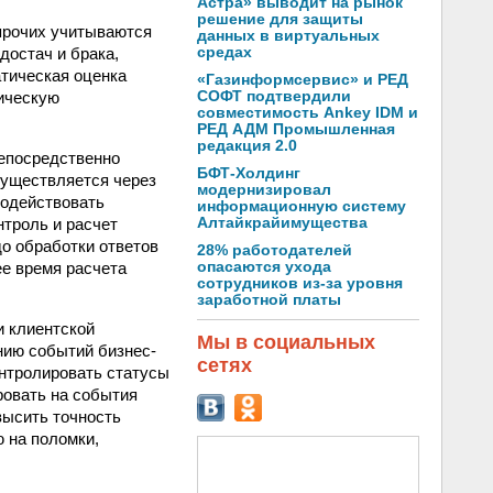
Астра» выводит на рынок
решение для защиты
 прочих учитываются
данных в виртуальных
достач и брака,
средах
атическая оценка
«Газинформсервис» и РЕД
мическую
СОФТ подтвердили
совместимость Ankey IDM и
РЕД АДМ Промышленная
редакция 2.0
непосредственно
БФТ-Холдинг
существляется через
модернизировал
модействовать
информационную систему
нтроль и расчет
Алтайкрайимущества
до обработки ответов
28% работодателей
ее время расчета
опасаются ухода
сотрудников из-за уровня
заработной платы
 клиентской
Мы в социальных
нию событий бизнес-
сетях
нтролировать статусы
ровать на события
высить точность
 на поломки,