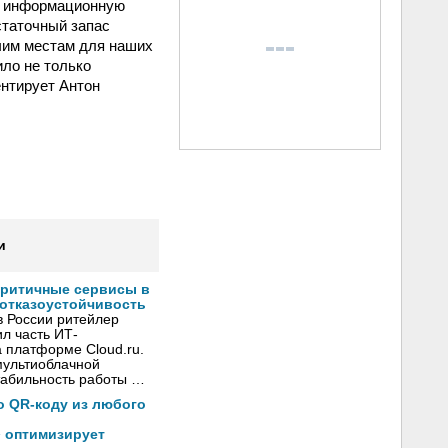
ю информационную
статочный запас
чим местам для наших
ило не только
ентирует Антон
и
критичные сервисы в
 отказоустойчивость
в России ритейлер
л часть ИТ-
 платформе Cloud.ru.
мультиоблачной
стабильность работы …
по QR-коду из любого
» оптимизирует