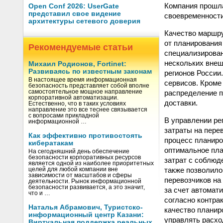
Компания прошла
Open Conf 2026: UserGate
представил свое видение
своевременности 
архитектуры сетевого доверия
Качество маршру
от планирования
Рекомендуемые статьи
специализирован
нескольких внеш
Михаил Родионов, Fortinet:
Развиваясь по известным законам
регионов России
В настоящее время информационная
сервисов. Кроме
безопасность представляет собой вполне
распределение п
самостоятельное мощное направление
корпоративной автоматизации.
доставки.
Естественно, что в таких условиях
направление это все теснее связывается
с вопросами прикладной
В управлении ре
информационной …
затраты на пере
Как эффективно противостоять
процесс планиро
кибератакам
оптимальное пла
На сегодняшний день обеспечение
безопасности корпоративных ресурсов
затрат с соблюд
является одной из наиболее приоритетных
также позволило
целей для любой компании вне
зависимости от масштабов и сферы
перевозчиков на
деятельности. Рынок информационной
безопасности развивается, а это значит,
за счет автомат
что и …
согласно контра
Наталья Абрамович, Туристско-
качество планир
информационный центр Казани:
управлять расхо
Виртуальная поддержка реальных