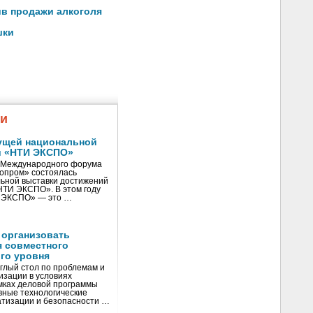
ив продажи алкоголя
шки
жи
ущей национальной
и «НТИ ЭКСПО»
V Международного форума
нопром» состоялась
ьной выставки достижений
«НТИ ЭКСПО». В этом году
И ЭКСПО» — это …
 организовать
я совместного
го уровня
глый стол по проблемам и
зации в условиях
мках деловой программы
вные технологические
тизации и безопасности …