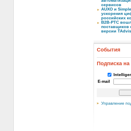
автоматизаци
сервисов
AUXO и Simpl
ускорения ци
российских к
B2B-РТС вошл
поставщиков 
версии TAdvis
События
Подписка на
Intellig
E-mail
Управление по