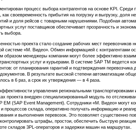
ентирован процесс выбора контрагентов на основе KPI. Среди
 как своевременность прибытия на погрузку и выгрузку, доля не
нтий и доля рейсов с товарными нарушениями. Подобная автом
ортных услуг поставщиков обеспечивает прозрачность и эконо
ть выбора.
енностью проекта стало создание рабочих мест перевозчиков 
й системе «М. Видео». Обмен информацией с контрагентами о
им образом менеджеры компании могут более эффективно взаи
транспортных услуг и курьерами. В системе SAP TM ведется ко
гентов: от планирования гарантий и подтверждения перевозчика 
документов. В результате высокой степени автоматизации общ
лось в 6 раз, а срок их утверждения — в 4 раза.
ффективности управления региональными транспортировками и
ках проекта внедрен специализированный модуль по отслежива
 EM (SAP Event Management). Сотрудники «М. Видео» могут ко
 и процессов склада, оперативно получать информацию и реаги
ования и выполнения перевозок. Это позволяет существенно по
 контролировать штрафы, простои, обеспечить быструю реакцию
оте складов 3PL-операторов и задержки машин на маршрутах.