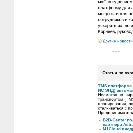
м«С внедрением
платформу для а
мощности для по
сотрудников и к
ускорить их, но
Корнеев, руково
Другие новости
Статьи по схо
TMS платформа V
ИС ЭПД) автома
Несмотря на шир
транспортом (TM
планирования, ло
сталкиваться с 
Предприниматели
B2B-Center по
партнера Astr
M1Cloud внед