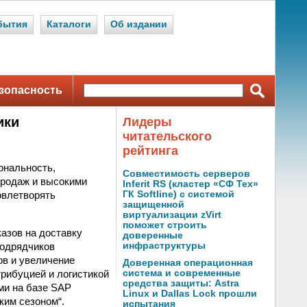
бытия
Каталоги
Об издании
зопасность
ики
Лидеры
читательского
рейтинга
ональность,
Совместимость серверов
продаж и высокими
Inferit RS (кластер «СФ Тех»
овлетворять
ГК Softline) с системой
защищенной
виртуализации zVirt
поможет строить
азов на доставку
доверенные
подрядчиков
инфраструктуры
ов и увеличение
Доверенная операционная
трибуцией и логистикой
система и современные
средства защиты: Astra
ми на базе SAP
Linux и Dallas Lock прошли
им сезоном“.
испытания