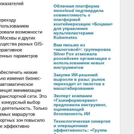
показателей
Облачная платформа
moncloud подтвердила
совместимость с
переходу
платформой
контейнеризации «Боцман»
спользованием
для управления
ровали возможности
мультикластерами
 Москвы и других
Kubernetes
ущества разных GIS-
Вам письмо из
ерактивное
«налоговой»: группировка
Silver Fox атаковала
менных параметров
российские организации с
использованием новых
инструментов
обеспечить низкие
Закупки ИИ-решений
ьно изменил бизнес-
выросли в разы: рынок
 автоматическое
переходит от пилотов к
масштабированию
ринцип минимизации
ранспортной сети. Это
Эксперт компании
«Газинформсервис»
к конкурсный выбор
предложила инструмент,
я деятельность. Только
оценивающий
руемых маршрутов
безопасность ИИ
портных зон повысило
Технологическая синергия
ее эффективно
и операционная
эффективность: «Группа