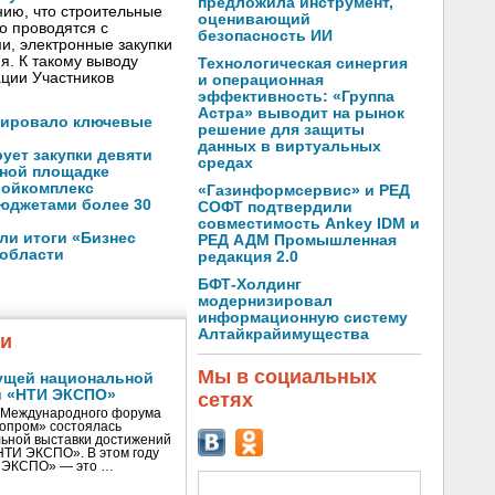
предложила инструмент,
ию, что строительные
оценивающий
о проводятся с
безопасность ИИ
, электронные закупки
я. К такому выводу
Технологическая синергия
ции Участников
и операционная
эффективность: «Группа
Астра» выводит на рынок
зировало ключевые
решение для защиты
данных в виртуальных
ует закупки девяти
средах
нной площадке
ройкомплекс
«Газинформсервис» и РЕД
юджетами более 30
СОФТ подтвердили
совместимость Ankey IDM и
ли итоги «Бизнес
РЕД АДМ Промышленная
 области
редакция 2.0
БФТ-Холдинг
модернизировал
информационную систему
Алтайкрайимущества
жи
Мы в социальных
ущей национальной
и «НТИ ЭКСПО»
сетях
V Международного форума
нопром» состоялась
ьной выставки достижений
«НТИ ЭКСПО». В этом году
И ЭКСПО» — это …