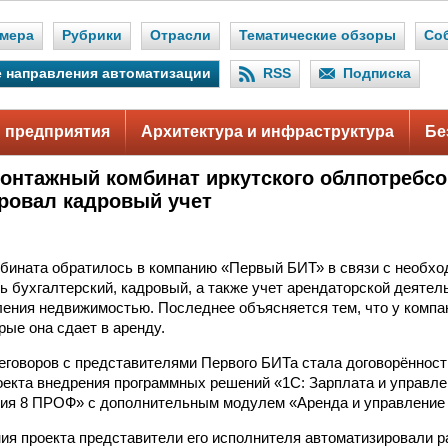
мера
Рубрики
Отрасли
Тематические обзоры
Со
 направления автоматизации
RSS
Подписка
 предприятия
Архитектура и инфраструктура
Бе
онтажный комбинат иркутского облпотребс
ровал кадровый учет
бината обратилось в компанию «Первый БИТ» в связи с необх
ь бухгалтерский, кадровый, а также учет арендаторской деятел
ения недвижимостью. Последнее объясняется тем, что у компа
рые она сдает в аренду.
еговоров с представителями Первого БИТа стала договорённост
оекта внедрения программных решений «1С: Зарплата и управле
рия 8 ПРОФ» с дополнительным модулем «Аренда и управление
ия проекта представители его исполнителя автоматизировали р