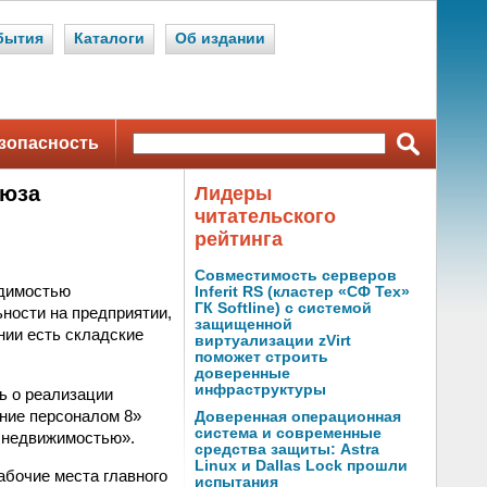
бытия
Каталоги
Об издании
зопасность
оюза
Лидеры
читательского
рейтинга
Совместимость серверов
одимостью
Inferit RS (кластер «СФ Тех»
ГК Softline) с системой
ьности на предприятии,
защищенной
нии есть складские
виртуализации zVirt
поможет строить
доверенные
инфраструктуры
ь о реализации
ние персоналом 8»
Доверенная операционная
система и современные
 недвижимостью».
средства защиты: Astra
Linux и Dallas Lock прошли
абочие места главного
испытания