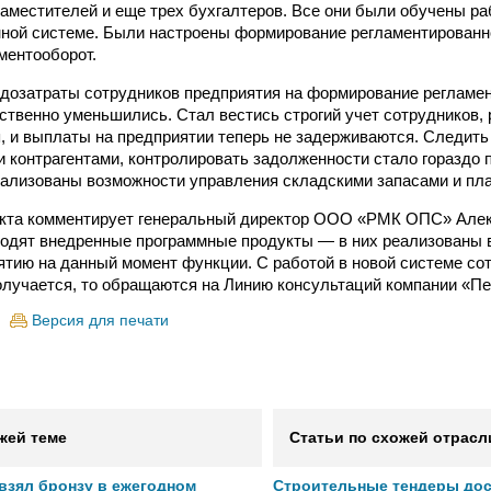
 заместителей и еще трех бухгалтеров. Все они были обучены ра
ной системе. Были настроены формирование регламентированн
ментооборот.
удозатраты сотрудников предприятия на формирование регламе
ственно уменьшились. Стал вестись строгий учет сотрудников, 
, и выплаты на предприятии теперь не задерживаются. Следить
и контрагентами, контролировать задолженности стало гораздо 
ализованы возможности управления складскими запасами и пл
екта комментирует генеральный директор ООО «РМК ОПС» Алек
ходят внедренные программные продукты — в них реализованы
тию на данный момент функции. С работой в новой системе со
получается, то обращаются на Линию консультаций компании «П
Версия для печати
жей теме
Статьи по схожей отрасл
 взял бронзу в ежегодном
Строительные тендеры до