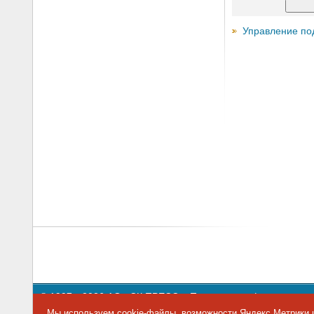
Управление по
© 1997—2026 АО «СК ПРЕСС».
Политика конфиденциальн
109147 г. Москва, ул. Марксистская, 34, строение 10. Теле
Мы используем cookie-файлы, возможности Яндекс.Метрики и