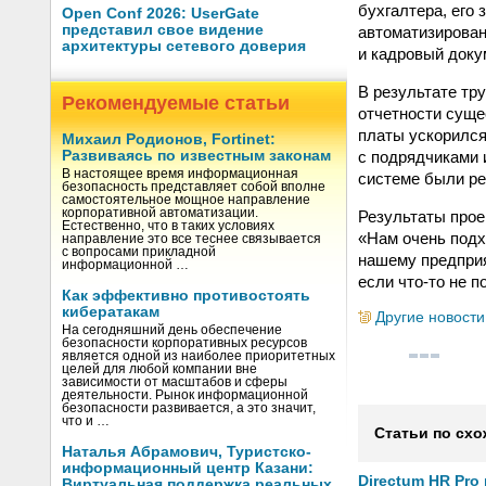
бухгалтера, его
Open Conf 2026: UserGate
представил свое видение
автоматизирован
архитектуры сетевого доверия
и кадровый доку
В результате тр
Рекомендуемые статьи
отчетности суще
платы ускорился
Михаил Родионов, Fortinet:
с подрядчиками 
Развиваясь по известным законам
В настоящее время информационная
системе были ре
безопасность представляет собой вполне
самостоятельное мощное направление
корпоративной автоматизации.
Результаты про
Естественно, что в таких условиях
«Нам очень под
направление это все теснее связывается
с вопросами прикладной
нашему предприя
информационной …
если что-то не 
Как эффективно противостоять
кибератакам
Другие новости
На сегодняшний день обеспечение
безопасности корпоративных ресурсов
является одной из наиболее приоритетных
целей для любой компании вне
зависимости от масштабов и сферы
деятельности. Рынок информационной
безопасности развивается, а это значит,
что и …
Статьи по схо
Наталья Абрамович, Туристско-
информационный центр Казани:
Directum HR Pro
Виртуальная поддержка реальных