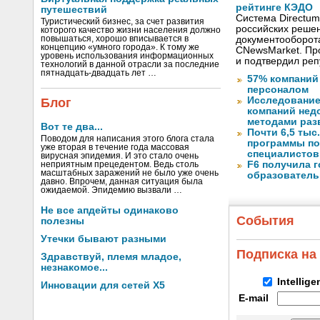
рейтинге КЭДО
путешествий
Система Directum
Туристический бизнес, за счет развития
российских решен
которого качество жизни населения должно
повышаться, хорошо вписывается в
документооборот
концепцию «умного города». К тому же
CNewsMarket. Пр
уровень использования информационных
и подтвердил ре
технологий в данной отрасли за последние
пятнадцать-двадцать лет …
57% компаний
персоналом
Исследование
Блог
компаний не
методами раз
Вот те два...
Почти 6,5 тыс
Поводом для написания этого блога стала
программы по
уже вторая в течение года массовая
специалистов 
вирусная эпидемия. И это стало очень
F6 получила 
неприятным прецедентом. Ведь столь
масштабных заражений не было уже очень
образователь
давно. Впрочем, данная ситуация была
ожидаемой. Эпидемию вызвали …
Не все апдейты одинаково
События
полезны
Утечки бывают разными
Подписка на
Здравствуй, племя младое,
незнакомое...
Intellig
Инновации для сетей X5
E-mail