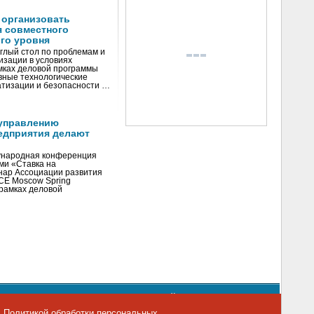
 организовать
я совместного
го уровня
глый стол по проблемам и
зации в условиях
мках деловой программы
вные технологические
тизации и безопасности …
управлению
едприятия делают
ународная конференция
ми «Ставка на
инар Ассоциации развития
CE Moscow Spring
рамках деловой
орядке использования материалов сайта
emag.ru
..
с
Политикой обработки персональных