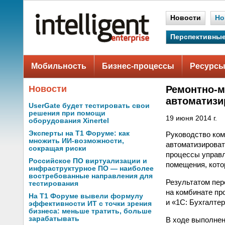
Новости
Но
Перспективные
Мобильность
Бизнес-процессы
Ресурсы
Новости
Ремонтно-м
автоматизи
UserGate будет тестировать свои
решения при помощи
19 июня 2014 г.
оборудования Xinertel
Эксперты на Т1 Форуме: как
Руководство ком
множить ИИ-возможности,
автоматизироват
сокращая риски
процессы управл
Российское ПО виртуализации и
помещения, кото
инфраструктурное ПО — наиболее
востребованные направления для
Результатом пер
тестирования
на комбинате пр
На Т1 Форуме вывели формулу
и «1С: Бухгалте
эффективности ИТ с точки зрения
бизнеса: меньше тратить, больше
зарабатывать
В ходе выполнен