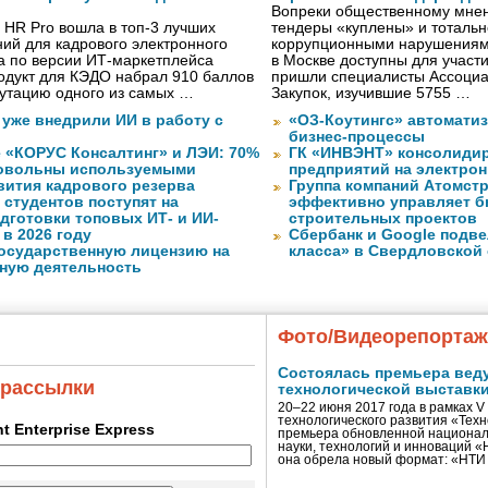
Вопреки общественному мнен
 HR Pro вошла в топ-3 лучших
тендеры «куплены» и тотальн
ий для кадрового электронного
коррупционными нарушениями
а по версии ИТ-маркетплейса
в Москве доступны для участи
одукт для КЭДО набрал 910 баллов
пришли специалисты Ассоциа
путацию одного из самых …
Закупок, изучившие 5755 …
 уже внедрили ИИ в работу с
«ОЗ-Коутингс» автомати
бизнес-процессы
 «КОРУС Консалтинг» и ЛЭИ: 70%
ГК «ИНВЭНТ» консолидир
довольны используемыми
предприятий на электро
вития кадрового резерва
Группа компаний Атомст
. студентов поступят на
эффективно управляет б
дготовки топовых ИТ- и ИИ-
строительных проектов
в 2026 году
Сбербанк и Google подве
государственную лицензию на
класса» в Свердловской
ную деятельность
Фото/Видеорепорта
Состоялась премьера вед
 рассылки
технологической выставк
20–22 июня 2017 года в рамках 
технологического развития «Тех
ent Enterprise Express
премьера обновленной национал
науки, технологий и инноваций 
она обрела новый формат: «НТ