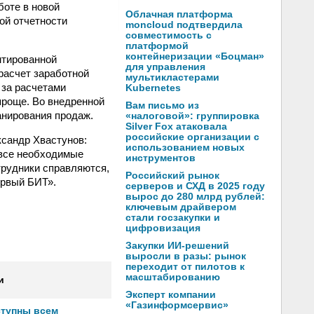
боте в новой
Облачная платформа
ой отчетности
moncloud подтвердила
совместимость с
платформой
контейнеризации «Боцман»
нтированной
для управления
расчет заработной
мультикластерами
 за расчетами
Kubernetes
проще. Во внедренной
Вам письмо из
анирования продаж.
«налоговой»: группировка
Silver Fox атаковала
российские организации с
сандр Хвастунов:
использованием новых
 все необходимые
инструментов
трудники справляются,
Российский рынок
ервый БИТ».
серверов и СХД в 2025 году
вырос до 280 млрд рублей:
ключевым драйвером
стали госзакупки и
цифровизация
Закупки ИИ-решений
выросли в разы: рынок
переходит от пилотов к
масштабированию
и
Эксперт компании
«Газинформсервис»
ступны всем