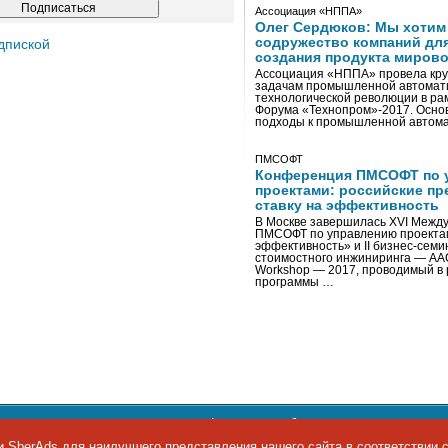
Ассоциация «НППА»
Олег Сердюков: Мы хотим
содружество компаний дл
дпиской
создания продукта мирово
Ассоциация «НППА» провела кру
задачам промышленной автомати
технологической революции в ра
Форума «Технопром»-2017. Осно
подходы к промышленной автома
ПМСОФТ
Конференция ПМСОФТ по 
проектами: российские пр
ставку на эффективность
В Москве завершилась XVI Межд
ПМСОФТ по управлению проекта
эффективность» и II бизнес-сем
стоимостного инжиниринга — AA
Workshop — 2017, проводимый в 
программы …
ости персональных данных
,
информация об авторских правах и п
фон: +7 495 974-22-60. Факс: +7 495 974-22-63. E-mail:
siteeditor@i
 SberAds для наилучшего представления нашего сайта в соответствии 