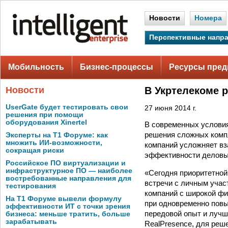
Новости
Номера
Перспективные напр
Мобильность
Бизнес-процессы
Ресурсы пред
Новости
В Укртелекоме 
UserGate будет тестировать свои
27 июня 2014 г.
решения при помощи
оборудования Xinertel
В современных условия
решения сложных комп
Эксперты на Т1 Форуме: как
множить ИИ-возможности,
компаний усложняет вз
сокращая риски
эффективности деловы
Российское ПО виртуализации и
инфраструктурное ПО — наиболее
«Сегодня приоритетной
востребованные направления для
встречи с личным учас
тестирования
компаний с широкой фи
На Т1 Форуме вывели формулу
при одновременно пов
эффективности ИТ с точки зрения
передовой опыт и лучш
бизнеса: меньше тратить, больше
зарабатывать
RealPresence, для реш