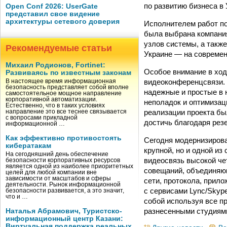
по развитию бизнеса в 
Open Conf 2026: UserGate
представил свое видение
архитектуры сетевого доверия
Исполнителем работ по
была выбрана компани
узлов системы, а такж
Рекомендуемые статьи
Украине — на совреме
Михаил Родионов, Fortinet:
Особое внимание в ход
Развиваясь по известным законам
видеоконференцсвязи. 
В настоящее время информационная
безопасность представляет собой вполне
надежные и простые в 
самостоятельное мощное направление
корпоративной автоматизации.
неполадок и оптимизаци
Естественно, что в таких условиях
реализации проекта бы
направление это все теснее связывается
с вопросами прикладной
достичь благодаря рез
информационной …
Как эффективно противостоять
Сегодня модернизирова
кибератакам
крупной, но и одной и
На сегодняшний день обеспечение
видеосвязь высокой че
безопасности корпоративных ресурсов
является одной из наиболее приоритетных
совещаний, объединяющ
целей для любой компании вне
зависимости от масштабов и сферы
сети, протокола, прило
деятельности. Рынок информационной
с сервисами Lync/Skyp
безопасности развивается, а это значит,
что и …
собой используя все 
разнесенными студиями
Наталья Абрамович, Туристско-
информационный центр Казани:
Виртуальная поддержка реальных