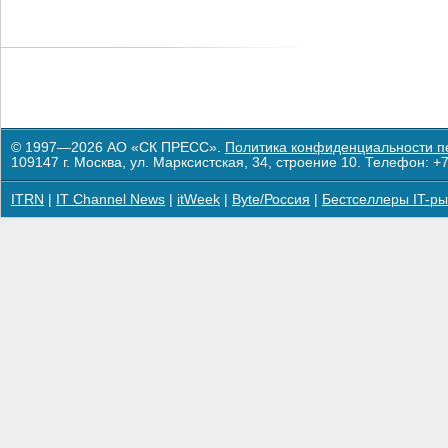
© 1997—2026 АО «СК ПРЕСС».
Политика конфиденциальности п
109147 г. Москва, ул. Марксистская, 34, строение 10. Телефон: +7
ITRN
|
IT Channel News
|
itWeek
|
Byte/Россия
|
Бестселлеры IT-ры