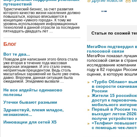
Другие новости
Ве
путешествий
Туристический бизнес, за счет развития
которого качество жизни населения должно
повышаться, хорошо вписывается в
концепцию «умного города». К тому же
уровень использования информационных
технологий в данной отрасли за последние
пятнадцать-двадцать лет …
Статьи по схожей те
Блог
МегаФон подтвердил в
голосовой связи
Вот те два...
МегаФон показал лучшие
Поводом для написания этого блога стала
голосовой связи в стран
уже вторая в течение года массовая
исследование компании
вирусная эпидемия. И это стало очень
году в 82 городах Росси
неприятным прецедентом. Ведь столь
оценке, в которую вошл
масштабных заражений не было уже очень
давно. Впрочем, данная ситуация была
ожидаемой. Эпидемию вызвали …
«Турбо Облако» выя
в скорости скачива
Не все апдейты одинаково
России
полезны
Жители 15 российск
доступ к парковочн
Утечки бывают разными
мобильного интерне
Первый в России те
Здравствуй, племя младое,
выходит летом 2026
незнакомое...
получи устройство 
Инновации для сетей X5
«Телфин» повышает 
с помощью чек-лист