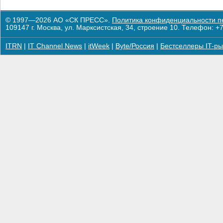
© 1997—2026 АО «СК ПРЕСС».
Политика конфиденциальности п
109147 г. Москва, ул. Марксистская, 34, строение 10. Телефон: +7
ITRN
|
IT Channel News
|
itWeek
|
Byte/Россия
|
Бестселлеры IT-ры