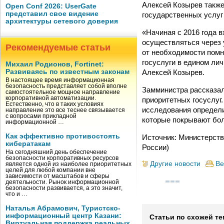
Алексей Козырев также
Open Conf 2026: UserGate
представил свое видение
государственных услуг 
архитектуры сетевого доверия
«Начиная с 2016 года 
осуществляться через у
Рекомендуемые статьи
от необходимости помн
госуслуги в едином лич
Михаил Родионов, Fortinet:
Алексей Козырев.
Развиваясь по известным законам
В настоящее время информационная
безопасность представляет собой вполне
Замминистра рассказал
самостоятельное мощное направление
корпоративной автоматизации.
приоритетных госуслуг
Естественно, что в таких условиях
исследования определи
направление это все теснее связывается
с вопросами прикладной
которые покрывают бол
информационной …
Как эффективно противостоять
Источник: Министерств
кибератакам
России)
На сегодняшний день обеспечение
безопасности корпоративных ресурсов
Другие новости
Ве
является одной из наиболее приоритетных
целей для любой компании вне
зависимости от масштабов и сферы
деятельности. Рынок информационной
безопасности развивается, а это значит,
что и …
Наталья Абрамович, Туристско-
информационный центр Казани:
Статьи по схожей те
Виртуальная поддержка реальных