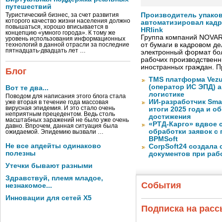
путешествий
Производитель упако
Туристический бизнес, за счет развития
которого качество жизни населения должно
автоматизировал кад
повышаться, хорошо вписывается в
HRlink
концепцию «умного города». К тому же
Группа компаний NOVAR
уровень использования информационных
от бумаги в кадровом д
технологий в данной отрасли за последние
пятнадцать-двадцать лет …
электронный формат бол
рабочих производствен
иностранных граждан. П
Блог
TMS платформа Vezu
(оператор ИС ЭПД) 
Вот те два...
логистике
Поводом для написания этого блога стала
ИИ-разработчик Sma
уже вторая в течение года массовая
вирусная эпидемия. И это стало очень
итоги 2025 года и 
неприятным прецедентом. Ведь столь
достижения
масштабных заражений не было уже очень
«РТД-Карго» вдвое 
давно. Впрочем, данная ситуация была
обработки заявок с
ожидаемой. Эпидемию вызвали …
BPMSoft
Не все апдейты одинаково
CorpSoft24 создала
полезны
документов при раб
Утечки бывают разными
Здравствуй, племя младое,
События
незнакомое...
Инновации для сетей X5
Подписка на рас