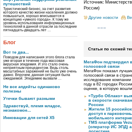
Источник: Министерств
путешествий
России)
Туристический бизнес, за счет развития
которого качество жизни населения должно
повышаться, хорошо вписывается в
Другие новости
Ве
концепцию «умного города». К тому же
уровень использования информационных
технологий в данной отрасли за последние
пятнадцать-двадцать лет …
Блог
Статьи по схожей те
Вот те два...
Поводом для написания этого блога стала
уже вторая в течение года массовая
МегаФон подтвердил в
вирусная эпидемия. И это стало очень
голосовой связи
неприятным прецедентом. Ведь столь
МегаФон показал лучшие
масштабных заражений не было уже очень
давно. Впрочем, данная ситуация была
голосовой связи в стран
ожидаемой. Эпидемию вызвали …
исследование компании
году в 82 городах Росси
Не все апдейты одинаково
оценке, в которую вошл
полезны
«Турбо Облако» выя
Утечки бывают разными
в скорости скачива
России
Здравствуй, племя младое,
Жители 15 российск
незнакомое...
доступ к парковочн
Инновации для сетей X5
мобильного интерне
TMS платформа Vezu
(оператор ИС ЭПД) 
логистике