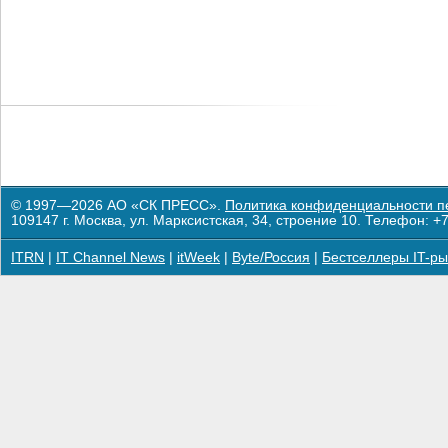
© 1997—2026 АО «СК ПРЕСС».
Политика конфиденциальности п
109147 г. Москва, ул. Марксистская, 34, строение 10. Телефон: +7
ITRN
|
IT Channel News
|
itWeek
|
Byte/Россия
|
Бестселлеры IT-ры