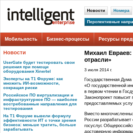
Новости
Номера
Перспективные напр
Мобильность
Бизнес-процессы
Ресурсы пред
Новости
Михаил Евраев:
отрасли»
UserGate будет тестировать свои
решения при помощи
3 июля 2014 г.
оборудования Xinertel
Эксперты на Т1 Форуме: как
Государственная Дума 
множить ИИ-возможности,
«О государственной и
сокращая риски
в первом чтении в Госд
Российское ПО виртуализации и
Законопроект повысит 
инфраструктурное ПО — наиболее
предоставляемых услу
востребованные направления для
тестирования
Вместо многочисленны
На Т1 Форуме вывели формулу
России разрабатывает 
эффективности ИТ с точки зрения
бизнеса: меньше тратить, больше
госуслуг. Общероссийс
зарабатывать
достоверную информац