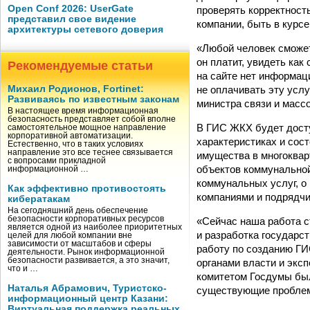
Open Conf 2026: UserGate
проверять корректност
представил свое видение
компании, быть в курс
архитектуры сетевого доверия
«Любой человек сможет
он платит, увидеть как
Рекомендуемые статьи
на сайте нет информац
не оплачивать эту усл
Михаил Родионов, Fortinet:
Развиваясь по известным законам
министра связи и масс
В настоящее время информационная
безопасность представляет собой вполне
В ГИС ЖКХ будет дост
самостоятельное мощное направление
корпоративной автоматизации.
характеристиках и сост
Естественно, что в таких условиях
направление это все теснее связывается
имущества в многоквар
с вопросами прикладной
объектов коммунальной
информационной …
коммунальных услуг, 
Как эффективно противостоять
компаниями и подрядчи
кибератакам
На сегодняшний день обеспечение
безопасности корпоративных ресурсов
«Сейчас наша работа с
является одной из наиболее приоритетных
и разработка государ
целей для любой компании вне
зависимости от масштабов и сферы
работу по созданию Г
деятельности. Рынок информационной
безопасности развивается, а это значит,
органами власти и экс
что и …
комитетом Госдумы был
Наталья Абрамович, Туристско-
существующие проблем
информационный центр Казани:
Виртуальная поддержка реальных