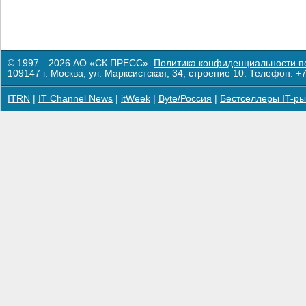
© 1997—2026 АО «СК ПРЕСС».
Политика конфиденциальности п
109147 г. Москва, ул. Марксистская, 34, строение 10. Телефон: +7
ITRN
|
IT Channel News
|
itWeek
|
Byte/Россия
|
Бестселлеры IT-ры