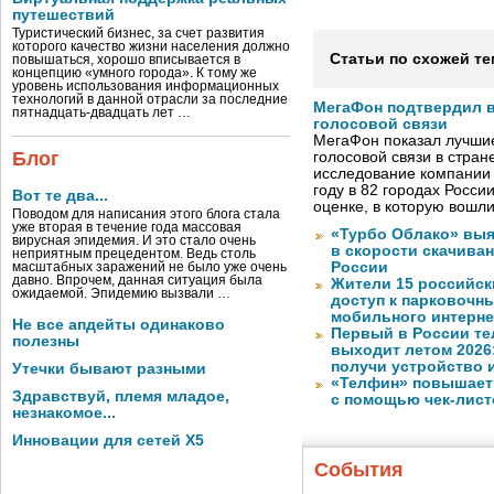
путешествий
Туристический бизнес, за счет развития
которого качество жизни населения должно
Статьи по схожей те
повышаться, хорошо вписывается в
концепцию «умного города». К тому же
уровень использования информационных
технологий в данной отрасли за последние
МегаФон подтвердил в
пятнадцать-двадцать лет …
голосовой связи
МегаФон показал лучшие
Блог
голосовой связи в стран
исследование компании
году в 82 городах Росси
Вот те два...
оценке, в которую вошл
Поводом для написания этого блога стала
уже вторая в течение года массовая
«Турбо Облако» выя
вирусная эпидемия. И это стало очень
в скорости скачива
неприятным прецедентом. Ведь столь
России
масштабных заражений не было уже очень
давно. Впрочем, данная ситуация была
Жители 15 российск
ожидаемой. Эпидемию вызвали …
доступ к парковочн
мобильного интерне
Не все апдейты одинаково
Первый в России те
полезны
выходит летом 2026
получи устройство 
Утечки бывают разными
«Телфин» повышает 
Здравствуй, племя младое,
с помощью чек-лист
незнакомое...
Инновации для сетей X5
События