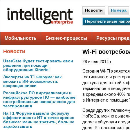
Новости
Номера
Перспективные напр
Мобильность
Бизнес-процессы
Ресурсы пред
Новости
Wi-Fi востребов
UserGate будет тестировать свои
28 июля 2014 г.
решения при помощи
оборудования Xinertel
Сегодня Wi-Fi являет
гостиничного и рестора
Эксперты на Т1 Форуме: как
множить ИИ-возможности,
доступа для гостей ка
сокращая риски
терминалов и передаче
Российское ПО виртуализации и
в среднем около 40% п
инфраструктурное ПО — наиболее
в Интернет с помощью 
востребованные направления для
тестирования
Среди других телеком-
На Т1 Форуме вывели формулу
HoReCa, можно выделит
эффективности ИТ с точки зрения
доля этой услуги сред
бизнеса: меньше тратить, больше
зарабатывать
доля IP-телефонии: ср