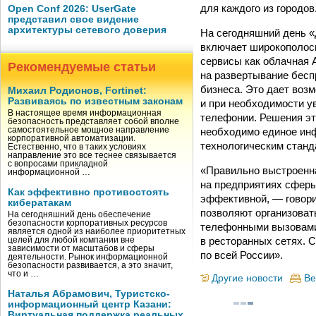
для каждого из городов
Open Conf 2026: UserGate
представил свое видение
архитектуры сетевого доверия
На сегодняшний день «
включает широкополосны
сервисы как облачная 
Рекомендуемые статьи
на развертывание бесп
бизнеса. Это дает воз
Михаил Родионов, Fortinet:
Развиваясь по известным законам
и при необходимости ув
В настоящее время информационная
телефонии. Решения эт
безопасность представляет собой вполне
необходимо единое ин
самостоятельное мощное направление
корпоративной автоматизации.
технологическим станд
Естественно, что в таких условиях
направление это все теснее связывается
с вопросами прикладной
«Правильно выстроенна
информационной …
на предприятиях сферы 
Как эффективно противостоять
эффективной, — говори
кибератакам
позволяют организоват
На сегодняшний день обеспечение
безопасности корпоративных ресурсов
телефонными вызовами 
является одной из наиболее приоритетных
в ресторанных сетях. 
целей для любой компании вне
зависимости от масштабов и сферы
по всей России».
деятельности. Рынок информационной
безопасности развивается, а это значит,
что и …
Другие новости
Ве
Наталья Абрамович, Туристско-
информационный центр Казани:
Виртуальная поддержка реальных