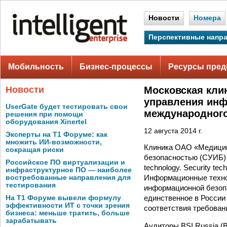
Новости
Номера
Перспективные напр
Мобильность
Бизнес-процессы
Ресурсы пред
Новости
Московская кли
управления инф
UserGate будет тестировать свои
международного 
решения при помощи
оборудования Xinertel
12 августа 2014 г.
Эксперты на Т1 Форуме: как
множить ИИ-возможности,
Клиника ОАО «Медицин
сокращая риски
безопасностью (СУИБ) 
Российское ПО виртуализации и
technology. Security te
инфраструктурное ПО — наиболее
Информационные техно
востребованные направления для
тестирования
информационной безоп
единственное в Росси
На Т1 Форуме вывели формулу
эффективности ИТ с точки зрения
соответствия требован
бизнеса: меньше тратить, больше
зарабатывать
Аудиторы BSI Russia (Br