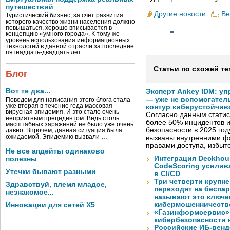
путешествий
Другие новости
Ве
Туристический бизнес, за счет развития
которого качество жизни населения должно
повышаться, хорошо вписывается в
концепцию «умного города». К тому же
уровень использования информационных
технологий в данной отрасли за последние
пятнадцать-двадцать лет …
Статьи по схожей те
Блог
Вот те два...
Эксперт Ankey IDM: у
— уже не вспомогател
Поводом для написания этого блога стала
уже вторая в течение года массовая
контур киберустойчив
вирусная эпидемия. И это стало очень
Согласно данным статис
неприятным прецедентом. Ведь столь
более 50% инцидентов
масштабных заражений не было уже очень
безопасности в 2025 год
давно. Впрочем, данная ситуация была
ожидаемой. Эпидемию вызвали …
вызваны внутренними ф
правами доступа, избы
Не все апдейты одинаково
Интеграция Deckhous
полезны
CodeScoring усилив
Утечки бывают разными
в CI/CD
Три четверти крупн
Здравствуй, племя младое,
переходят на беспа
незнакомое...
называют это ключе
кибермошенничеств
Инновации для сетей X5
«Газинформсервис»
кибербезопасности 
Российские ИБ-венд