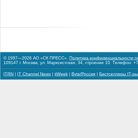
© 1997—2026 АО «СК ПРЕСС».
Политика конфиденциальности п
109147 г. Москва, ул. Марксистская, 34, строение 10. Телефон: +7
ITRN
|
IT Channel News
|
itWeek
|
Byte/Россия
|
Бестселлеры IT-ры