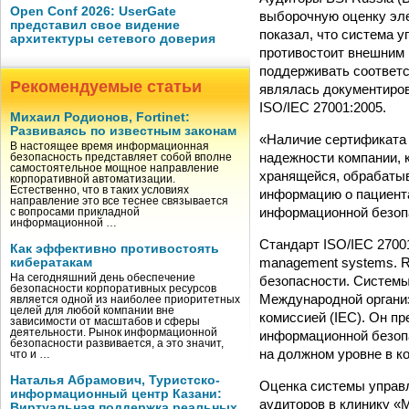
Open Conf 2026: UserGate
выборочную оценку эл
представил свое видение
показал, что система 
архитектуры сетевого доверия
противостоит внешним 
поддерживать соответс
Рекомендуемые статьи
являлась документиров
ISO/IEC 27001:2005.
Михаил Родионов, Fortinet:
Развиваясь по известным законам
«Наличие сертификата 
В настоящее время информационная
надежности компании, 
безопасность представляет собой вполне
самостоятельное мощное направление
хранящейся, обрабаты
корпоративной автоматизации.
Естественно, что в таких условиях
информацию о пациента
направление это все теснее связывается
информационной безоп
с вопросами прикладной
информационной …
Стандарт ISO/IEC 27001:2
Как эффективно противостоять
management systems. 
кибератакам
На сегодняшний день обеспечение
безопасности. Систем
безопасности корпоративных ресурсов
Международной организ
является одной из наиболее приоритетных
целей для любой компании вне
комиссией (IEC). Он п
зависимости от масштабов и сферы
деятельности. Рынок информационной
информационной безопа
безопасности развивается, а это значит,
на должном уровне в к
что и …
Наталья Абрамович, Туристско-
Оценка системы управ
информационный центр Казани:
аудиторов в клинику «
Виртуальная поддержка реальных