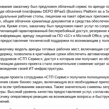
рования заказчику был предложен облачный сервис по аренде г
иде облачной платформы DEPO BPaaS (Business Platform as a Ser
дуальные рабочие столы, лицензии на пакет офисных приложений
, общее облачное хранилище документов и средства обеспечен
упа. Кроме этого, заказчику был предложен пакет услуг по соп
ключающий гарантированный бесперебойный доступ, резервное 
информации, аренду лицензий на ПО «1С» и Microsoft Office, у
 предоставление технической поддержки по возникающим у пол
казчику модель аренды готовых рабочих мест, включающая со
держку, позволила в кратчайшие сроки обеспечить автоматизи
трудников «СТП Сервис», доступ к которым они получают из об
лизации данного проекта стало значительное снижение затрат за
овождение своей ИТ-инфраструктуры.
изации проекта сотрудники «СТП Сервис» получили полноценн
ения своих бизнес-задач, включающую все необходимые прило
 всем требованиям заказчика. Также значительно снижены зат
ры. Высокий уровень качества предоставления услуг, согласов
азчику оперативную реакцию на возникающие вопросы и быстр
нений.