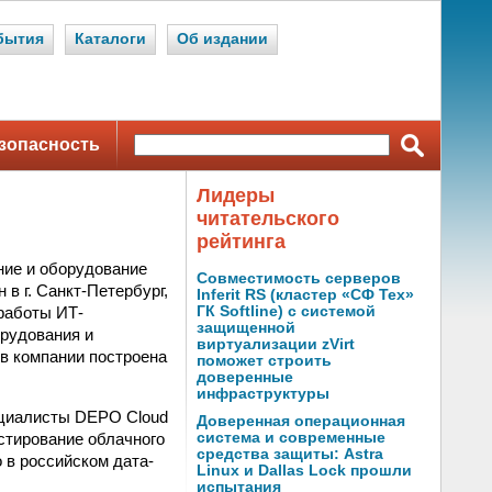
бытия
Каталоги
Об издании
зопасность
Лидеры
читательского
рейтинга
ние и оборудование
Совместимость серверов
в г. Санкт-Петербург,
Inferit RS (кластер «СФ Тех»
работы ИТ-
ГК Softline) с системой
защищенной
рудования и
виртуализации zVirt
в компании построена
поможет строить
доверенные
инфраструктуры
ециалисты DEPO Cloud
Доверенная операционная
стирование облачного
система и современные
средства защиты: Astra
 в российском дата-
Linux и Dallas Lock прошли
испытания