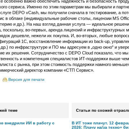
е особенно важно обеспечить надежность и безопасность прод
кого сервиса. Именно по этим параметрам мы выбирали и партне
слуге DEPO vCash, мы получили сначала в тестирование, а пот
с в облаке (индивидуальные рабочие столы, лицензии MS Offic
атерию и др.). На наш взгляд данная услуга — идеальное решен
а, поскольку, во-первых, аренда лицензий и инфраструктурных 
рядок дешевле, нежели их покупка. И, во-вторых, любые вопрос
фигураций 1С, восстановление информации из back-up, управле
др.) по инфраструктуре и ПО мы адресуем в „одно окно“ и увер
е их решения. Сотрудничество с DEPO Cloud показало, что м
венность и компетенция специалистов ИТ-поддержки выше чем,
алиста с рынка, при этом стоимость поддержки намного меньш
ммерческий директор компании «СТП Сервис».
Версия для печати
жей теме
Статьи по схожей отрасл
же внедрили ИИ в работу с
В ИТ тоже плачут. 12 февра
2026: Плачу на/за техно» б