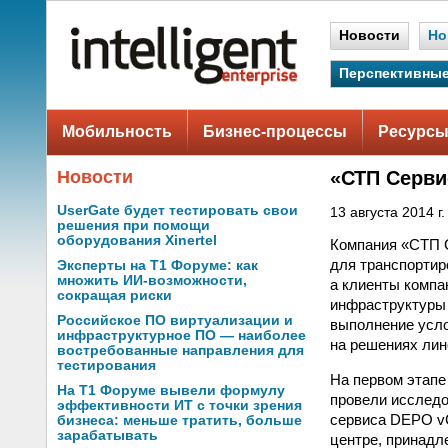
Новости
Но
Перспективные
Мобильность
Бизнес-процессы
Ресурсы
Новости
«СТП Серви
UserGate будет тестировать свои
13 августа 2014 г.
решения при помощи
оборудования Xinertel
Компания «СТП С
для транспортир
Эксперты на Т1 Форуме: как
множить ИИ-возможности,
а клиенты компа
сокращая риски
инфраструктуры 
Российское ПО виртуализации и
выполнение усло
инфраструктурное ПО — наиболее
на решениях лин
востребованные направления для
тестирования
На первом этап
На Т1 Форуме вывели формулу
провели исследо
эффективности ИТ с точки зрения
сервиса DEPO vC
бизнеса: меньше тратить, больше
зарабатывать
центре, принад