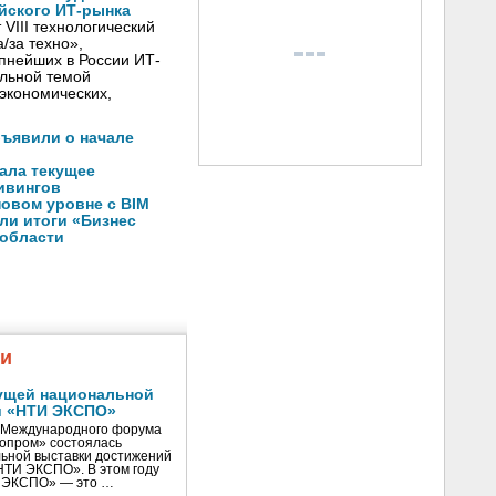
йского ИТ-рынка
VIII технологический
/за техно»,
пнейших в России ИТ-
льной темой
экономических,
бъявили о начале
ала текущее
ивингов
новом уровне с BIM
ли итоги «Бизнес
 области
жи
ущей национальной
и «НТИ ЭКСПО»
V Международного форума
нопром» состоялась
ьной выставки достижений
«НТИ ЭКСПО». В этом году
И ЭКСПО» — это …