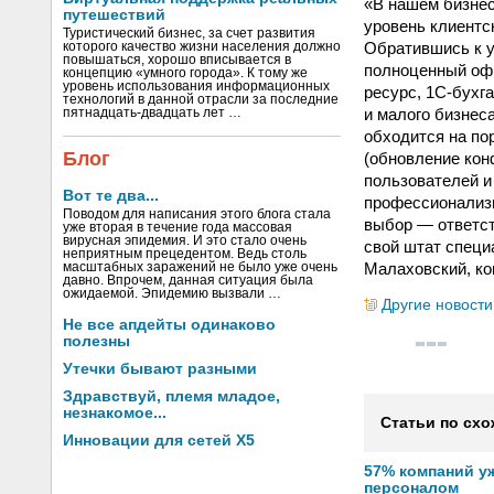
«В нашем бизнес
путешествий
уровень клиентс
Туристический бизнес, за счет развития
Обратившись к у
которого качество жизни населения должно
повышаться, хорошо вписывается в
полноценный офи
концепцию «умного города». К тому же
уровень использования информационных
ресурс, 1С-бухг
технологий в данной отрасли за последние
и малого бизнес
пятнадцать-двадцать лет …
обходится на по
Блог
(обновление кон
пользователей и 
Вот те два...
профессионализм
Поводом для написания этого блога стала
выбор — ответст
уже вторая в течение года массовая
вирусная эпидемия. И это стало очень
свой штат специ
неприятным прецедентом. Ведь столь
Малаховский, ко
масштабных заражений не было уже очень
давно. Впрочем, данная ситуация была
ожидаемой. Эпидемию вызвали …
Другие новости
Не все апдейты одинаково
полезны
Утечки бывают разными
Здравствуй, племя младое,
незнакомое...
Статьи по схо
Инновации для сетей X5
57% компаний у
персоналом