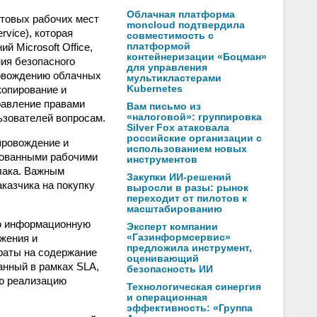
Облачная платформа
отовых рабочих мест
moncloud подтвердила
vice), которая
совместимость с
 Microsoft Office,
платформой
контейнеризации «Боцман»
ия безопасного
для управления
ровождению облачных
мультикластерами
копирование и
Kubernetes
правление правами
Вам письмо из
ьзователей вопросам.
«налоговой»: группировка
Silver Fox атаковала
российские организации с
провождение и
использованием новых
рованными рабочими
инструментов
лака. Важным
Закупки ИИ-решений
казчика на покупку
выросли в разы: рынок
переходит от пилотов к
масштабированию
ую информационную
Эксперт компании
жения и
«Газинформсервис»
предложила инструмент,
раты на содержание
оценивающий
анный в рамках SLA,
безопасность ИИ
ую реализацию
Технологическая синергия
и операционная
эффективность: «Группа