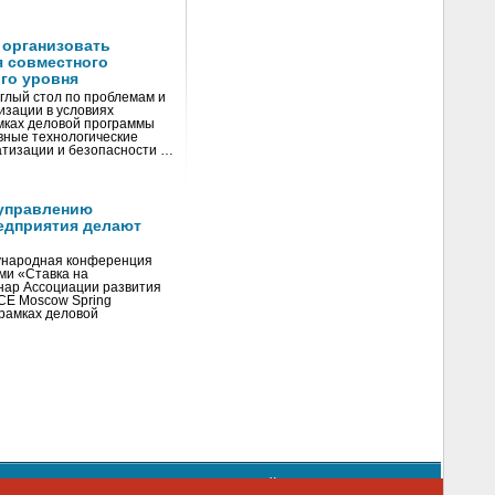
 организовать
я совместного
го уровня
глый стол по проблемам и
зации в условиях
мках деловой программы
вные технологические
тизации и безопасности …
управлению
едприятия делают
ународная конференция
ми «Ставка на
инар Ассоциации развития
CE Moscow Spring
рамках деловой
орядке использования материалов сайта