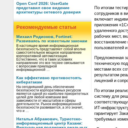
Open Conf 2026: UserGate
По итогам тести
представил свое видение
архитектуры сетевого доверия
сотрудников в в
включает индиви
приложения «1С»
Рекомендуемые статьи
удаленного дост
рабочих мест, в
Михаил Родионов, Fortinet:
Развиваясь по известным законам
восстановление 
В настоящее время информационная
пользователей и
безопасность представляет собой вполне
самостоятельное мощное направление
корпоративной автоматизации.
Предложенная за
Естественно, что в таких условиях
техническую под
направление это все теснее связывается
с вопросами прикладной
местами всех со
информационной …
результатом реа
Как эффективно противостоять
лицензий и сопр
кибератакам
На сегодняшний день обеспечение
По итогам реал
безопасности корпоративных ресурсов
является одной из наиболее приоритетных
систему для реш
целей для любой компании вне
зависимости от масштабов и сферы
соответствующую
деятельности. Рынок информационной
ИТ-инфраструкту
безопасности развивается, а это значит,
что и …
гарантирует Зак
требуемых изме
Наталья Абрамович, Туристско-
информационный центр Казани:
Виртуальная поддержка реальных