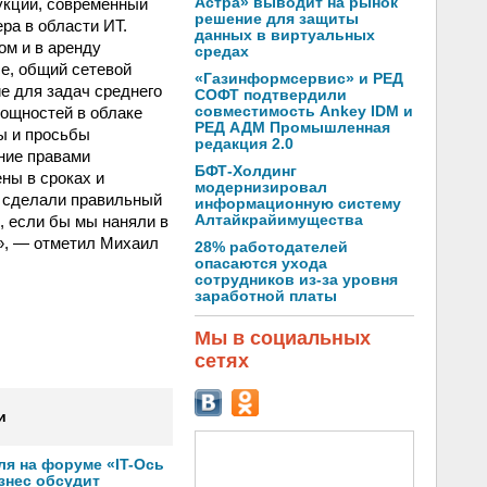
укции, современный
Астра» выводит на рынок
решение для защиты
ра в области ИТ.
данных в виртуальных
ом и в аренду
средах
e, общий сетевой
«Газинформсервис» и РЕД
ие для задач среднего
СОФТ подтвердили
мощностей в облаке
совместимость Ankey IDM и
РЕД АДМ Промышленная
ы и просьбы
редакция 2.0
ние правами
БФТ-Холдинг
ены в сроках и
модернизировал
ы сделали правильный
информационную систему
 если бы мы наняли в
Алтайкрайимущества
е», — отметил Михаил
28% работодателей
опасаются ухода
сотрудников из-за уровня
заработной платы
Мы в социальных
сетях
и
ля на форуме «IT-Ось
изнес обсудит