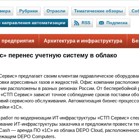
мера
Рубрики
Отрасли
Тематические обзоры
Со
 направления автоматизации
RSS
Подписка
 предприятия
Архитектура и инфраструктура
Бе
с» перенес учетную систему в облако
ервис» предлагает своим клиентам гидравлическое оборудова
овки агрессивных газов и жидкостей. Офис компании расположен 
нии расположены в разных регионах России. От бесперебойной 
«СТП Сервис» зависит точное соблюдение сроков поставки обо
вий сервисного обслуживания. Автоматизация бизнес-процессо
ейки «1С».
е работ по модернизации ИТ-инфраструктуры «СТП Сервис» сп
вание ИТ-инфраструктуры заказчика и предложили провести те
ash — аренда ПО «1С» из облака DEPO Cloud, расположенного
лежащем DEPO Computers.