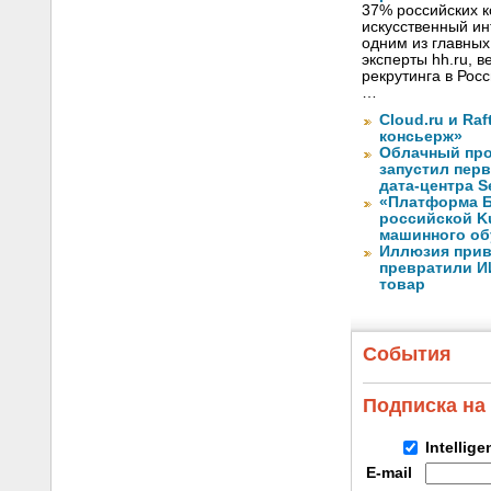
37% российских 
искусственный ин
одним из главных
эксперты hh.ru, 
рекрутинга в Рос
…
Cloud.ru и Ra
консьерж»
Облачный про
запустил перв
дата-центра S
«Платформа Б
российской K
машинного об
Иллюзия прив
превратили И
товар
События
Подписка на
Intellig
E-mail