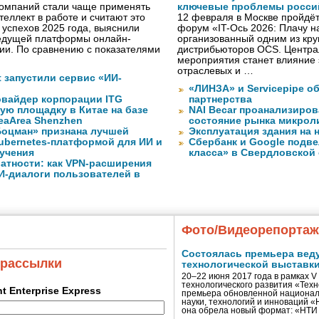
компаний стали чаще применять
ключевые проблемы росси
теллект в работе и считают это
12 февраля в Москве пройдёт 
 успехов 2025 года, выяснили
форум «IT-Ось 2026: Плачу на
ведущей платформы онлайн-
организованный одним из кру
сии. По сравнению с показателями
дистрибьюторов OCS. Центра
мероприятия станет влияние 
отраслевых и …
ft запустили сервис «ИИ-
«ЛИНЗА» и Servicepipe о
вайдер корпорации ITG
партнерства
ую площадку в Китае на базе
NAI Becar проанализиров
eaArea Shenzhen
состояние рынка микрол
оцман» признана лучшей
Эксплуатация здания на 
ubernetes-платформой для ИИ и
Сбербанк и Google подве
учения
класса» в Свердловской
атности: как VPN-расширения
И-диалоги пользователей в
Фото/Видеорепорта
Состоялась премьера вед
 рассылки
технологической выставк
20–22 июня 2017 года в рамках 
технологического развития «Тех
ent Enterprise Express
премьера обновленной национал
науки, технологий и инноваций 
она обрела новый формат: «НТ