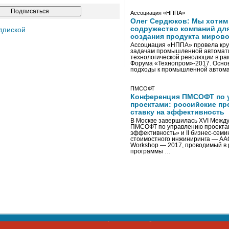
Ассоциация «НППА»
Олег Сердюков: Мы хотим
содружество компаний дл
дпиской
создания продукта мирово
Ассоциация «НППА» провела кру
задачам промышленной автомати
технологической революции в ра
Форума «Технопром»-2017. Осно
подходы к промышленной автома
ПМСОФТ
Конференция ПМСОФТ по 
проектами: российские пр
ставку на эффективность
В Москве завершилась XVI Межд
ПМСОФТ по управлению проекта
эффективность» и II бизнес-сем
стоимостного инжиниринга — AA
Workshop — 2017, проводимый в 
программы …
ости персональных данных
,
информация об авторских правах и п