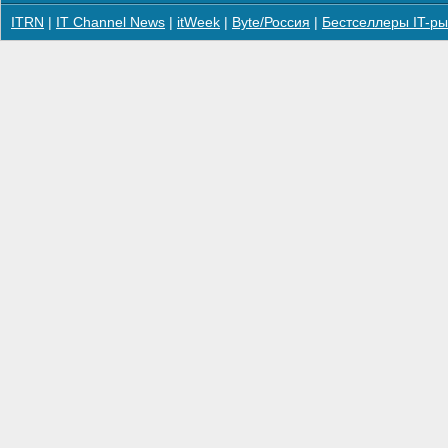
ITRN
|
IT Channel News
|
itWeek
|
Byte/Россия
|
Бестселлеры IT-ры