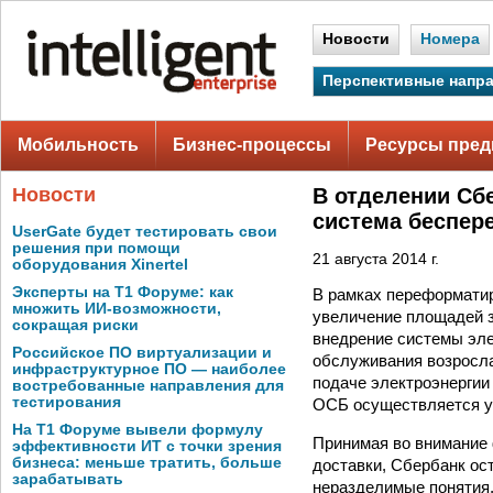
Новости
Номера
Перспективные напр
Мобильность
Бизнес-процессы
Ресурсы пред
Новости
В отделении Сб
система беспер
UserGate будет тестировать свои
решения при помощи
21 августа 2014 г.
оборудования Xinertel
Эксперты на Т1 Форуме: как
В рамках переформатир
множить ИИ-возможности,
увеличение площадей з
сокращая риски
внедрение системы эле
Российское ПО виртуализации и
обслуживания возросла
инфраструктурное ПО — наиболее
подаче электроэнергии
востребованные направления для
тестирования
ОСБ осуществляется у
На Т1 Форуме вывели формулу
Принимая во внимание 
эффективности ИТ с точки зрения
бизнеса: меньше тратить, больше
доставки, Сбербанк ос
зарабатывать
неразделимые понятия,