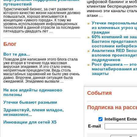
цифровой банкинг и мо
путешествий
клиентам беспрецедентн
Туристический бизнес, за счет развития
именно эти каналы стал
которого качество жизни населения должно
атаки …
повышаться, хорошо вписывается в
концепцию «умного города». К тому же
Утечки персональны
уровень использования информационных
из ключевых угроз 
технологий в данной отрасли за последние
пятнадцать-двадцать лет …
граждан
60% компаний не за
Бастион представил
Блог
состоянии кибербез
Аналитика RED Secur
Вот те два...
взломов происходит
Поводом для написания этого блога стала
подрядчиков
уже вторая в течение года массовая
Рост фишинга — это
вирусная эпидемия. И это стало очень
масштабирования ат
неприятным прецедентом. Ведь столь
защиты
масштабных заражений не было уже очень
давно. Впрочем, данная ситуация была
ожидаемой. Эпидемию вызвали …
Не все апдейты одинаково
События
полезны
Утечки бывают разными
Подписка на рас
Здравствуй, племя младое,
незнакомое...
Intelligent Ent
Инновации для сетей X5
E-mail