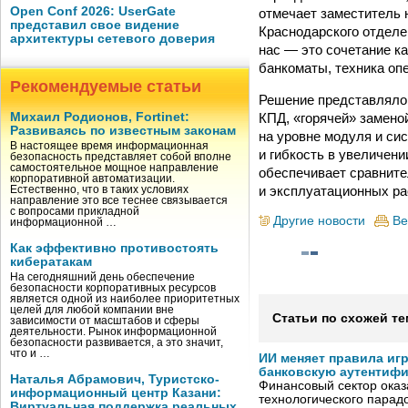
Open Conf 2026: UserGate
отмечает заместитель 
представил свое видение
Краснодарского отделе
архитектуры сетевого доверия
нас — это сочетание к
банкоматы, техника опе
Рекомендуемые статьи
Решение представляло
КПД, «горячей» замено
Михаил Родионов, Fortinet:
Развиваясь по известным законам
на уровне модуля и си
В настоящее время информационная
и гибкость в увеличени
безопасность представляет собой вполне
самостоятельное мощное направление
обеспечивает сравните
корпоративной автоматизации.
и эксплуатационных ра
Естественно, что в таких условиях
направление это все теснее связывается
с вопросами прикладной
Другие новости
Ве
информационной …
Как эффективно противостоять
кибератакам
На сегодняшний день обеспечение
безопасности корпоративных ресурсов
является одной из наиболее приоритетных
целей для любой компании вне
Статьи по схожей те
зависимости от масштабов и сферы
деятельности. Рынок информационной
безопасности развивается, а это значит,
что и …
ИИ меняет правила иг
банковскую аутентиф
Наталья Абрамович, Туристско-
Финансовый сектор оказ
информационный центр Казани:
технологического парадо
Виртуальная поддержка реальных