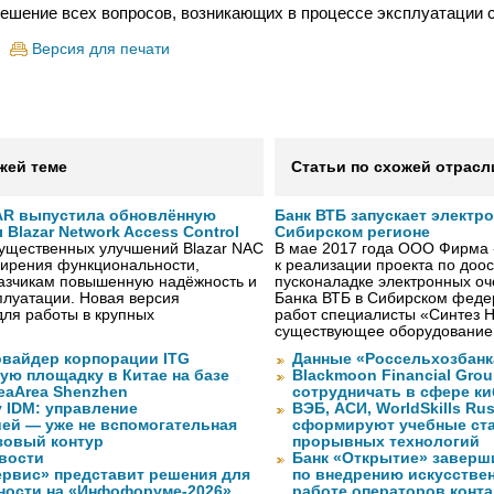
решение всех вопросов, возникающих в процессе эксплуатации 
Версия для печати
жей теме
Статьи по схожей отрасл
AR выпустила обновлённую
Банк ВТБ запускает электр
Blazar Network Access Control
Сибирском регионе
существенных улучшений Blazar NAC
В мае 2017 года ООО Фирма 
ширения функциональности,
к реализации проекта по до
казчикам повышенную надёжность и
пусконаладке электронных о
плуатации. Новая версия
Банка ВТБ в Сибирском федер
ля работы в крупных
работ специалисты «Синтез 
существующее оборудование
вайдер корпорации ITG
Данные «Россельхозбанк
ую площадку в Китае на базе
Blackmoon Financial Grou
eaArea Shenzhen
сотрудничать в сфере к
 IDM: управление
ВЭБ, АСИ, WorldSkills Ru
ей — уже не вспомогательная
сформируют учебные ст
зовый контур
прорывных технологий
вости
Банк «Открытие» заверш
рвис» представит решения для
по внедрению искусствен
ности на «Инфофоруме-2026»
работе операторов конта