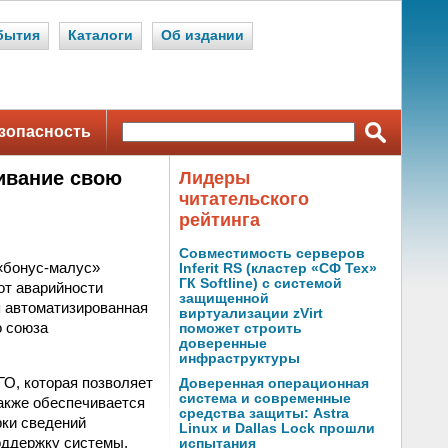
бытия
Каталоги
Об издании
зопасность
ивание свою
Лидеры
читательского
рейтинга
Совместимость серверов
«бонус-малус»
Inferit RS (кластер «СФ Тех»
ГК Softline) с системой
от аварийности
защищенной
я автоматизированная
виртуализации zVirt
о союза
поможет строить
доверенные
инфраструктуры
О, которая позволяет
Доверенная операционная
система и современные
акже обеспечивается
средства защиты: Astra
ки сведений
Linux и Dallas Lock прошли
оддержку системы,
испытания