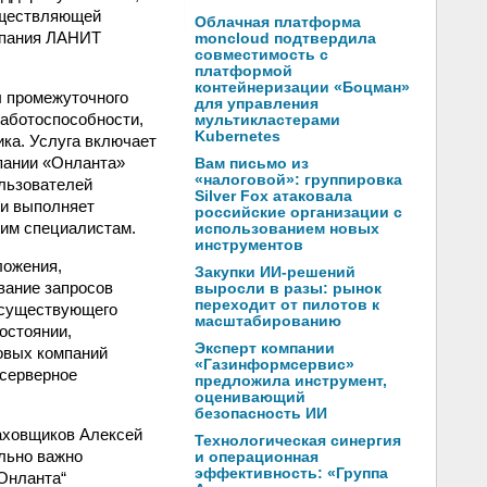
уществляющей
Облачная платформа
мпания ЛАНИТ
moncloud подтвердила
совместимость с
платформой
контейнеризации «Боцман»
ы промежуточного
для управления
работоспособности,
мультикластерами
Kubernetes
ика. Услуга включает
мпании «Онланта»
Вам письмо из
«налоговой»: группировка
ользователей
Silver Fox атаковала
ки выполняет
российские организации с
щим специалистам.
использованием новых
инструментов
ложения,
Закупки ИИ-решений
вание запросов
выросли в разы: рынок
переходит от пилотов к
 существующего
масштабированию
остоянии,
Эксперт компании
овых компаний
«Газинформсервис»
 серверное
предложила инструмент,
оценивающий
безопасность ИИ
аховщиков Алексей
Технологическая синергия
льно важно
и операционная
эффективность: «Группа
Онланта“