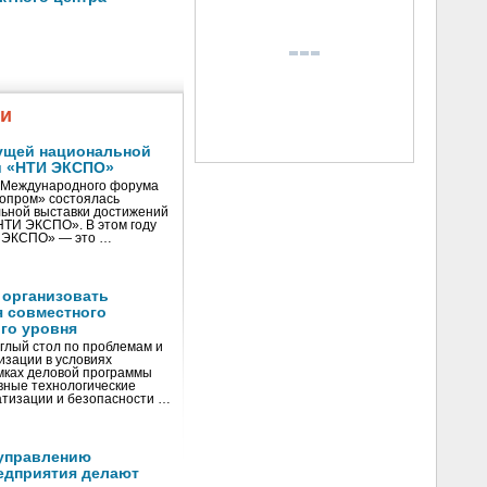
жи
ущей национальной
и «НТИ ЭКСПО»
V Международного форума
нопром» состоялась
ьной выставки достижений
«НТИ ЭКСПО». В этом году
И ЭКСПО» — это …
 организовать
я совместного
го уровня
глый стол по проблемам и
зации в условиях
мках деловой программы
вные технологические
тизации и безопасности …
управлению
едприятия делают