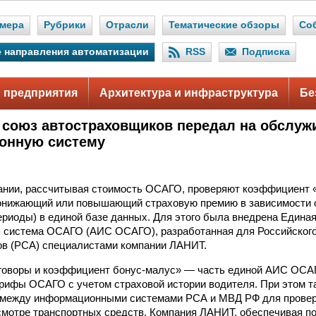
мера
Рубрики
Отрасли
Тематические обзоры
Со
 направления автоматизации
RSS
Подписка
 предприятия
Архитектура и инфраструктура
Бе
 союз автостраховщиков передал на обслуж
онную систему
ании, рассчитывая стоимость ОСАГО, проверяют коэффициент 
понижающий или повышающий страховую премию в зависимости 
риоды) в единой базе данных. Для этого была внедрена Едина
 система ОСАГО (АИС ОСАГО), разработанная для Российског
ов (РСА) специалистами компании ЛАНИТ.
говоры и коэффициент бонус-малус» — часть единой АИС ОСАГ
рифы ОСАГО с учетом страховой истории водителя. При этом т
 между информационными системами РСА и МВД РФ для провер
смотре транспортных средств. Компания ЛАНИТ, обеспечивая п