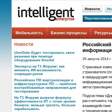
Новости
Но
Перспективные
Мобильность
Бизнес-процессы
Ресурсы
Новости
Российский
информаци
UserGate будет тестировать свои
решения при помощи
25 августа 2014 г.
оборудования Xinertel
Эксперты на Т1 Форуме: как
Страховые комп
множить ИИ-возможности,
страхователя (
сокращая риски
в предыдущие пе
Российское ПО виртуализации и
информационная
инфраструктурное ПО — наиболее
автостраховщик
востребованные направления для
тестирования
Подсистема «До
На Т1 Форуме вывели формулу
рассчитывать та
эффективности ИТ с точки зрения
бизнеса: меньше тратить, больше
взаимодействие
зарабатывать
о техническом о