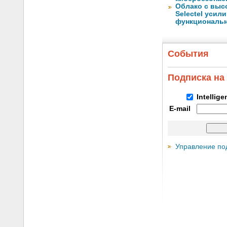
Облако с выс
Selectel уси
функциональ
События
Подписка на
Intellig
E-mail
Управление по