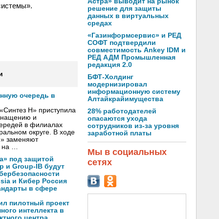
Астра» выводит на рынок
системы».
решение для защиты
данных в виртуальных
средах
«Газинформсервис» и РЕД
СОФТ подтвердили
совместимость Ankey IDM и
РЕД АДМ Промышленная
редакция 2.0
и
БФТ-Холдинг
модернизировал
информационную систему
онную очередь в
Алтайкрайимущества
«Синтез Н» приступила
28% работодателей
оснащению и
опасаются ухода
чередей в филиалах
сотрудников из-за уровня
альном округе. В ходе
заработной платы
Н» заменяют
 на …
Мы в социальных
а» под защитой
сетях
p и Group-IB будут
ибербезопасности
ssia и Кибер Россия
андарты в сфере
ил пилотный проект
ного интеллекта в
ктного центра