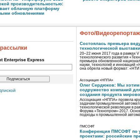
окой производительностью:
ливает облачную платформу
ными обновлениями
Фото/Видеорепорта
Состоялась премьера вед
 рассылки
технологической выставк
20–22 июня 2017 года в рамках 
технологического развития «Тех
ent Enterprise Express
премьера обновленной национал
науки, технологий и инноваций 
она обрела новый формат: «НТ
Ассоциация «НППА»
Олег Сердюков: Мы хотим
содружество компаний дл
дпиской
создания продукта мирово
Ассоциация «НППА» провела кру
задачам промышленной автомати
технологической революции в ра
Форума «Технопром»-2017. Осно
подходы к промышленной автома
ПМСОФТ
Конференция ПМСОФТ по 
проектами: российские пр