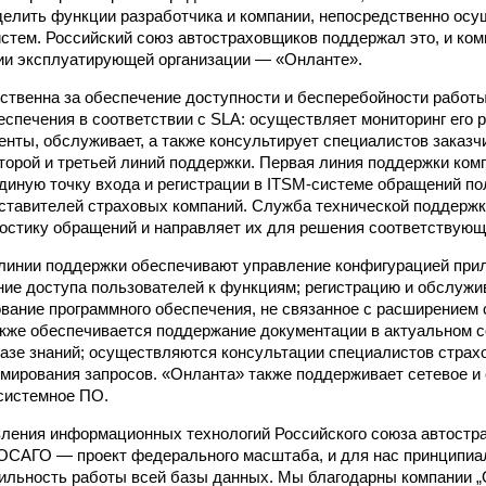
елить функции разработчика и компании, непосредственно ос
стем. Российский союз автостраховщиков поддержал это, и ко
ии эксплуатирующей организации — «Онланте».
ственна за обеспечение доступности и бесперебойности работ
еспечения в соответствии с SLA: осуществляет мониторинг его 
енты, обслуживает, а также консультирует специалистов заказч
второй и третьей линий поддержки. Первая линия поддержки ко
диную точку входа и регистрации в ITSM-системе обращений п
ставителей страховых компаний. Служба технической поддерж
остику обращений и направляет их для решения соответствую
 линии поддержки обеспечивают управление конфигурацией при
ие доступа пользователей к функциям; регистрацию и обслужи
вание программного обеспечения, не связанное с расширением
кже обеспечивается поддержание документации в актуальном с
базе знаний; осуществляются консультации специалистов страх
мирования запросов. «Онланта» также поддерживает сетевое и
системное ПО.
ления информационных технологий Российского союза автостр
ОСАГО — проект федерального масштаба, и для нас принципиа
ильность работы всей базы данных. Мы благодарны компании „