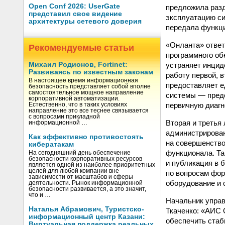
Open Conf 2026: UserGate
предложила разд
представил свое видение
эксплуатацию си
архитектуры сетевого доверия
передала функц
«Онланта» ответ
Рекомендуемые статьи
программного об
устраняет инцид
Михаил Родионов, Fortinet:
Развиваясь по известным законам
работу первой, 
В настоящее время информационная
предоставляет е
безопасность представляет собой вполне
самостоятельное мощное направление
системы — пред
корпоративной автоматизации.
первичную диагн
Естественно, что в таких условиях
направление это все теснее связывается
с вопросами прикладной
Вторая и третья
информационной …
администрирован
Как эффективно противостоять
на совершенство
кибератакам
функционала. Та
На сегодняшний день обеспечение
безопасности корпоративных ресурсов
и публикация в 
является одной из наиболее приоритетных
целей для любой компании вне
по вопросам фор
зависимости от масштабов и сферы
оборудование и 
деятельности. Рынок информационной
безопасности развивается, а это значит,
что и …
Начальник управ
Наталья Абрамович, Туристско-
Ткаченко: «АИС 
информационный центр Казани:
обеспечить стаб
Виртуальная поддержка реальных