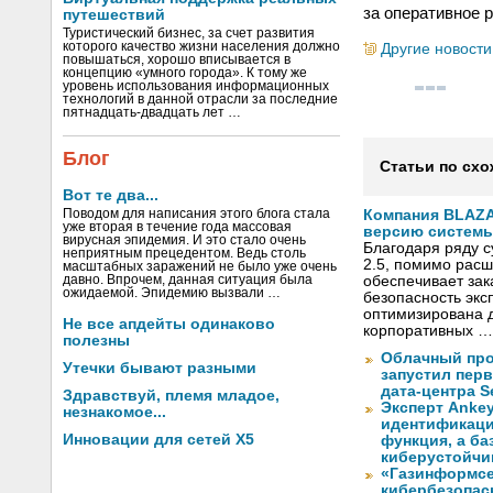
за оперативное 
путешествий
Туристический бизнес, за счет развития
которого качество жизни населения должно
Другие новости
повышаться, хорошо вписывается в
концепцию «умного города». К тому же
уровень использования информационных
технологий в данной отрасли за последние
пятнадцать-двадцать лет …
Блог
Статьи по схо
Вот те два...
Поводом для написания этого блога стала
Компания BLAZ
уже вторая в течение года массовая
версию системы 
вирусная эпидемия. И это стало очень
Благодаря ряду 
неприятным прецедентом. Ведь столь
2.5, помимо рас
масштабных заражений не было уже очень
давно. Впрочем, данная ситуация была
обеспечивает за
ожидаемой. Эпидемию вызвали …
безопасность экс
оптимизирована д
Не все апдейты одинаково
корпоративных …
полезны
Облачный про
Утечки бывают разными
запустил перв
дата-центра S
Здравствуй, племя младое,
Эксперт Ankey
незнакомое...
идентификаци
Инновации для сетей X5
функция, а ба
киберустойчи
«Газинформсе
кибербезопас