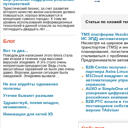
путешествий
Туристический бизнес, за счет развития
которого качество жизни населения должно
повышаться, хорошо вписывается в
концепцию «умного города». К тому же
Статьи по схожей те
уровень использования информационных
технологий в данной отрасли за последние
пятнадцать-двадцать лет …
TMS платформа Vezubr
ИС ЭПД) автоматизиро
Блог
Несмотря на широкое в
транспортом (TMS) и ин
Вот те два...
планирования, логистич
Поводом для написания этого блога стала
сталкиваться с проблем
уже вторая в течение года массовая
Предприниматели автом
вирусная эпидемия. И это стало очень
неприятным прецедентом. Ведь столь
B2B-Center получил 
масштабных заражений не было уже очень
партнера Astra Linux
давно. Впрочем, данная ситуация была
M1Cloud внедряет н
ожидаемой. Эпидемию вызвали …
автоматизации упра
Не все апдейты одинаково
сервисов
полезны
AUXO и SimpleOne о
ускорения цифрово
Утечки бывают разными
российских компани
B2B-РТС вошла в то
Здравствуй, племя младое,
поставщиков собст
незнакомое...
версии TAdviser
Инновации для сетей X5