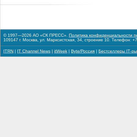
© 1997—2026 АО «СК ПРЕСС».
Политика конфиденциальности п
109147 г. Москва, ул. Марксистская, 34, строение 10. Телефон: +7
ITRN
|
IT Channel News
|
itWeek
|
Byte/Россия
|
Бестселлеры IT-ры