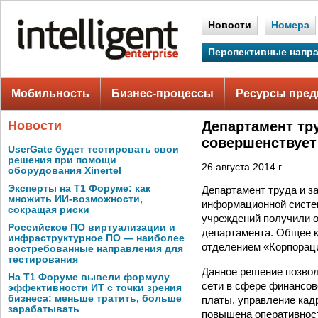
Новости
Номера
Перспективные напр
Мобильность
Бизнес-процессы
Ресурсы пред
Новости
Департамент тр
совершенствует
UserGate будет тестировать свои
решения при помощи
26 августа 2014 г.
оборудования Xinertel
Эксперты на Т1 Форуме: как
Департамент труда и з
множить ИИ-возможности,
информационной систем
сокращая риски
учреждений получили о
Российское ПО виртуализации и
департамента. Общее к
инфраструктурное ПО — наиболее
отделением «Корпорац
востребованные направления для
тестирования
Данное решение позвол
На Т1 Форуме вывели формулу
сети в сфере финансов
эффективности ИТ с точки зрения
бизнеса: меньше тратить, больше
платы, управление кад
зарабатывать
повышена оперативност