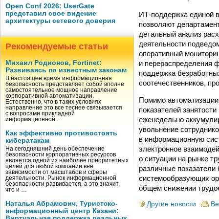
Open Conf 2026: UserGate
представил свое видение
ИТ-поддержка единой в
архитектуры сетевого доверия
позволяют департамент
детальный анализ расх
деятельности подведо
Рекомендуемые статьи
оперативный мониторин
и перераспределения ф
Михаил Родионов, Fortinet:
Развиваясь по известным законам
поддержка безработных
В настоящее время информационная
соотечественников, про
безопасность представляет собой вполне
самостоятельное мощное направление
корпоративной автоматизации.
Помимо автоматизации 
Естественно, что в таких условиях
направление это все теснее связывается
показателей занятости
с вопросами прикладной
еженедельно аккумулир
информационной …
увольнение сотруднико
Как эффективно противостоять
в информационную сист
кибератакам
электронное взаимодей
На сегодняшний день обеспечение
безопасности корпоративных ресурсов
о ситуации на рынке т
является одной из наиболее приоритетных
целей для любой компании вне
различные показатели 
зависимости от масштабов и сферы
системообразующих орга
деятельности. Рынок информационной
безопасности развивается, а это значит,
общем снижении трудое
что и …
Наталья Абрамович, Туристско-
Другие новости
Ве
информационный центр Казани:
Виртуальная поддержка реальных