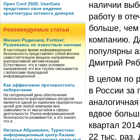
наличии выб
Open Conf 2026: UserGate
представил свое видение
архитектуры сетевого доверия
работу в от
больше, чем
Рекомендуемые статьи
компанию. Д
Михаил Родионов, Fortinet:
Развиваясь по известным законам
популярны а
В настоящее время информационная
безопасность представляет собой вполне
самостоятельное мощное направление
Дмитрий Ряби
корпоративной автоматизации.
Естественно, что в таких условиях
направление это все теснее связывается
с вопросами прикладной
В целом по р
информационной …
Как эффективно противостоять
в России за 
кибератакам
На сегодняшний день обеспечение
безопасности корпоративных ресурсов
аналогичная
является одной из наиболее приоритетных
целей для любой компании вне
зависимости от масштабов и сферы
вдвое больш
деятельности. Рынок информационной
безопасности развивается, а это значит,
что и …
квартал 2014
Наталья Абрамович, Туристско-
22 тыс. раз.
информационный центр Казани:
Виртуальная поддержка реальных