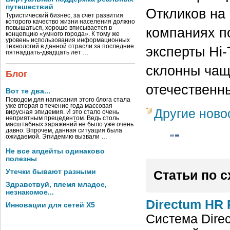
путешествий
Откликов на 
Туристический бизнес, за счет развития
которого качество жизни населения должно
компаниях по
повышаться, хорошо вписывается в
концепцию «умного города». К тому же
уровень использования информационных
технологий в данной отрасли за последние
эксперты Hi-
пятнадцать-двадцать лет …
склонны чащ
Блог
отечественн
Вот те два...
Поводом для написания этого блога стала
уже вторая в течение года массовая
Другие ново
вирусная эпидемия. И это стало очень
неприятным прецедентом. Ведь столь
масштабных заражений не было уже очень
давно. Впрочем, данная ситуация была
ожидаемой. Эпидемию вызвали …
Не все апдейты одинаково
полезны
Утечки бывают разными
Статьи по 
Здравствуй, племя младое,
незнакомое...
Directum HR 
Инновации для сетей X5
Система Dire