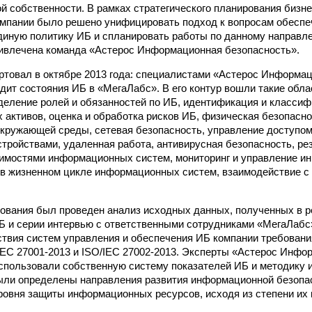
й собственности. В рамках стратегического планирования бизн
омпании было решено унифицировать подход к вопросам обеспе
иную политику ИБ и спланировать работы по данному направл
ивлечена команда «Астерос Информационная безопасность».
ртовал в октябре 2013 года: специалистами «Астерос Информа
дит состояния ИБ в «МегаЛабс». В его контур вошли такие обла
деление ролей и обязанностей по ИБ, идентификация и класси
активов, оценка и обработка рисков ИБ, физическая безопасно
окружающей среды, сетевая безопасность, управление доступом
тройствами, удаленная работа, антивирусная безопасность, ре
имостями информационных систем, мониторинг и управление и
в жизненном цикле информационных систем, взаимодействие с
ования был проведен анализ исходных данных, полученных в р
Б и серии интервью с ответственными сотрудниками «МегаЛабс»
ствия систем управления и обеспечения ИБ компании требова
IEC 27001-2013 и ISO/IEC 27002-2013. Эксперты «Астерос Инфо
спользовали собственную систему показателей ИБ и методику и
ыли определены направления развития информационной безопа
овня защиты информационных ресурсов, исходя из степени их 