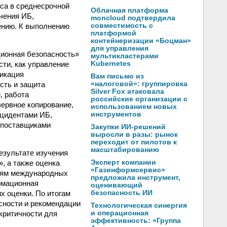
еса в среднесрочной
Облачная платформа
чения ИБ,
moncloud подтвердила
ению. К выполнению
совместимость с
платформой
контейнеризации «Боцман»
для управления
ционная безопасность»
мультикластерами
сти, как управление
Kubernetes
фикация
Вам письмо из
сть и защита
«налоговой»: группировка
Silver Fox атаковала
, работа
российские организации с
зервное копирование,
использованием новых
нцидентами ИБ,
инструментов
 поставщиками
Закупки ИИ-решений
выросли в разы: рынок
переходит от пилотов к
масштабированию
езультате изучения
, а также оценка
Эксперт компании
«Газинформсервис»
ниям международных
предложила инструмент,
рмационная
оценивающий
х оценки. По итогам
безопасность ИИ
сности и рекомендации
Технологическая синергия
критичности для
и операционная
эффективность: «Группа