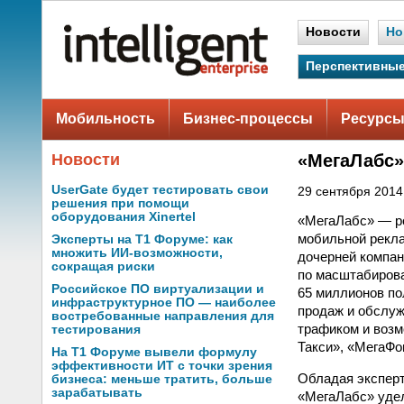
Новости
Но
Перспективные
Мобильность
Бизнес-процессы
Ресурсы
Новости
«МегаЛабс»
UserGate будет тестировать свои
29 сентября 2014 
решения при помощи
оборудования Xinertel
«МегаЛабс» — ро
мобильной рекла
Эксперты на Т1 Форуме: как
множить ИИ-возможности,
дочерней компа
сокращая риски
по масштабирова
Российское ПО виртуализации и
65 миллионов по
инфраструктурное ПО — наиболее
продаж и обслуж
востребованные направления для
трафиком и возм
тестирования
Такси», «МегаФо
На Т1 Форуме вывели формулу
эффективности ИТ с точки зрения
Обладая эксперт
бизнеса: меньше тратить, больше
зарабатывать
«МегаЛабс» удел