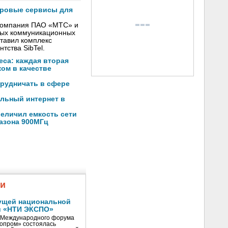
фровые сервисы для
 компания ПАО «МТС» и
вых коммуникационных
тавил комплекс
тства SibTel.
са: каждая вторая
ом в качестве
трудничать в сфере
льный интернет в
еличил емкость сети
пазона 900МГц
жи
ущей национальной
и «НТИ ЭКСПО»
V Международного форума
нопром» состоялась