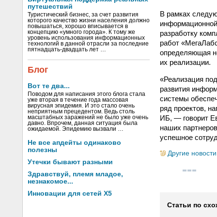
путешествий
В рамках следую
Туристический бизнес, за счет развития
которого качество жизни населения должно
информационной 
повышаться, хорошо вписывается в
разработку комп
концепцию «умного города». К тому же
уровень использования информационных
работ «МегаЛабс
технологий в данной отрасли за последние
пятнадцать-двадцать лет …
определяющая не
их реализации.
Блог
«Реализация под
Вот те два...
развития информ
Поводом для написания этого блога стала
системы обеспеч
уже вторая в течение года массовая
вирусная эпидемия. И это стало очень
ряд проектов, н
неприятным прецедентом. Ведь столь
ИБ, — говорит Е
масштабных заражений не было уже очень
давно. Впрочем, данная ситуация была
наших партнеров
ожидаемой. Эпидемию вызвали …
успешное сотруд
Не все апдейты одинаково
полезны
Другие новости
Утечки бывают разными
Здравствуй, племя младое,
незнакомое...
Инновации для сетей X5
Статьи по схо