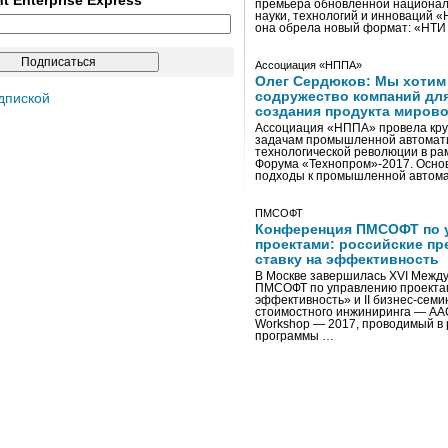
ent Enterprise Express
премьера обновленной национал
науки, технологий и инноваций 
она обрела новый формат: «НТ
Ассоциация «НППА»
Олег Сердюков: Мы хотим
содружество компаний дл
дпиской
создания продукта мирово
Ассоциация «НППА» провела кру
задачам промышленной автомати
технологической революции в ра
Форума «Технопром»-2017. Осно
подходы к промышленной автома
ПМСОФТ
Конференция ПМСОФТ по 
проектами: российские пр
ставку на эффективность
В Москве завершилась XVI Межд
ПМСОФТ по управлению проекта
эффективность» и II бизнес-сем
стоимостного инжиниринга — AA
Workshop — 2017, проводимый в 
программы …