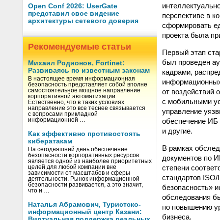
интеллектуально
Open Conf 2026: UserGate
представил свое видение
перспективе в к
архитектуры сетевого доверия
сформировать ед
проекта была пр
Рекомендуемые статьи
Первый этап ста
был проведен ау
Михаил Родионов, Fortinet:
Развиваясь по известным законам
кадрами, распре
В настоящее время информационная
информационных 
безопасность представляет собой вполне
от воздействий 
самостоятельное мощное направление
корпоративной автоматизации.
с мобильными ус
Естественно, что в таких условиях
направление это все теснее связывается
управление уязв
с вопросами прикладной
обеспечение ИБ 
информационной …
и другие.
Как эффективно противостоять
кибератакам
В рамках обслед
На сегодняшний день обеспечение
безопасности корпоративных ресурсов
документов по И
является одной из наиболее приоритетных
степени соответ
целей для любой компании вне
зависимости от масштабов и сферы
стандартов ISO/
деятельности. Рынок информационной
безопасности развивается, а это значит,
безопасность» и
что и …
обследования б
Наталья Абрамович, Туристско-
по повышению ур
информационный центр Казани:
бизнеса.
Виртуальная поддержка реальных