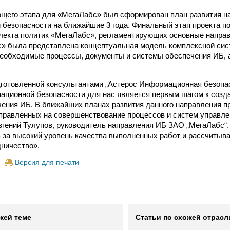
щего этапа для «МегаЛабс» был сформирован план развития н
безопасности на ближайшие 3 года. Финальный этап проекта п
лекта политик «МегаЛабс», регламентирующих основные направ
» была представлена концептуальная модель комплексной сис
обходимые процессы, документы и системы обеспечения ИБ, а
готовленной консультантами „Астерос Информационная безопа
ационной безопасности для нас является первым шагом к созд
ения ИБ. В ближайших планах развития данного направления 
аправленных на совершенствование процессов и систем управле
вгений Тулупов, руководитель направления ИБ ЗАО „МегаЛабс“
 за высокий уровень качества выполненных работ и рассчитыв
ничество».
Версия для печати
жей теме
Статьи по схожей отрасл