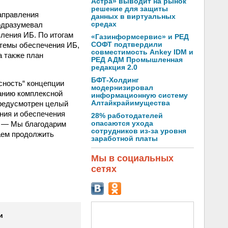
Астра» выводит на рынок
решение для защиты
аправления
данных в виртуальных
одразумевал
средах
ления ИБ. По итогам
«Газинформсервис» и РЕД
темы обеспечения ИБ,
СОФТ подтвердили
совместимость Ankey IDM и
 также план
РЕД АДМ Промышленная
редакция 2.0
БФТ-Холдинг
сность“ концепции
модернизировал
анию комплексной
информационную систему
предусмотрен целый
Алтайкрайимущества
ния и обеспечения
28% работодателей
. — Мы благодарим
опасаются ухода
сотрудников из-за уровня
аем продолжить
заработной платы
Мы в социальных
сетях
и