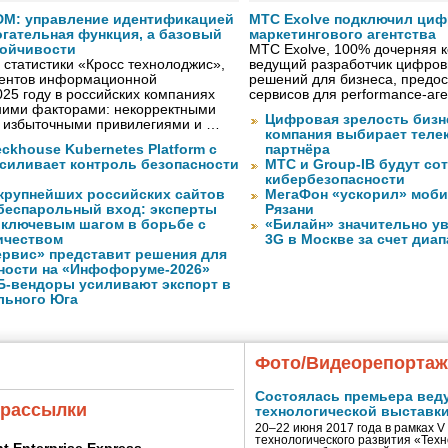
IDM: управление идентификацией
МТС Exolve подключил ци
огательная функция, а базовый
маркетингового агентства
тойчивости
МТС Exolve, 100% дочерняя
статистики «Кросс технолоджис»,
ведущий разработчик цифро
ентов информационной
решений для бизнеса, предос
025 году в российских компаниях
сервисов для performance-аген
ними факторами: некорректными
Цифровая зрелость бизне
, избыточными привилегиями и …
компания выбирает телек
ckhouse Kubernetes Platform с
партнёра
усиливает контроль безопасности
МТС и Group-IB будут со
кибербезопасности
 крупнейших российских сайтов
МегаФон «ускорил» моби
 беспарольный вход: эксперты
Рязани
 ключевым шагом в борьбе с
«Билайн» значительно ув
ичеством
3G в Москве за счет диа
рвис» представит решения для
ности на «Инфофоруме-2026»
Б-вендоры усиливают экспорт в
льного Юга
Фото/Видеорепорта
Состоялась премьера вед
 рассылки
технологической выставк
20–22 июня 2017 года в рамках 
технологического развития «Тех