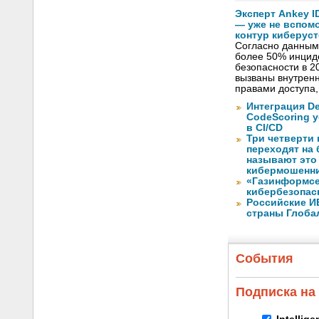
Эксперт Ankey 
— уже не вспом
контур киберус
Согласно данным 
более 50% инцид
безопасности в 2
вызваны внутрен
правами доступа
Интеграция De
CodeScoring 
в CI/CD
Три четверти
переходят на
называют это
кибермошенн
«Газинформсе
кибербезопас
Российские И
страны Глоба
События
Подписка на