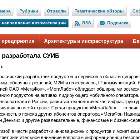
мера
Рубрики
Отрасли
Тематические обзоры
Со
 направления автоматизации
RSS
Подписка
 предприятия
Архитектура и инфраструктура
Бе
 разработала СУИБ
г.
ссийский разработчик продуктов и сервисов в области цифрово
мы, облачных решений, М2М и геосервисов, IP-коммуникаций. 
нией ОАО «МегаФон», «МегаЛабс» обладает обширными возмож
нию продуктов на активах лидирующего мобильного оператора.
льзователей в России, развитая технологическая инфраструктур
ивания по всей стране. Среди продуктов «МегаЛабс» — сервис
ожностью поиска других абонентов оператора «МегаФон Навига
н Деньги» и другие развлекательные, финансовые и бизнес-сер
изой в части разработки инновационных продуктов и монетизац
яет значительное внимание вопросам информационной безопас