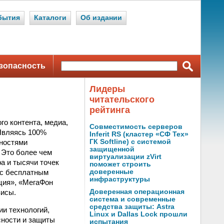
бытия
Каталоги
Об издании
зопасность
Лидеры
читательского
рейтинга
го контента, медиа,
Совместимость серверов
Являясь 100%
Inferit RS (кластер «СФ Тех»
ностями
ГК Softline) с системой
защищенной
 Это более чем
виртуализации zVirt
а и тысячи точек
поможет строить
 с бесплатным
доверенные
инфраструктуры
ция», «МегаФон
висы.
Доверенная операционная
система и современные
средства защиты: Astra
ии технологий,
Linux и Dallas Lock прошли
ности и защиты
испытания