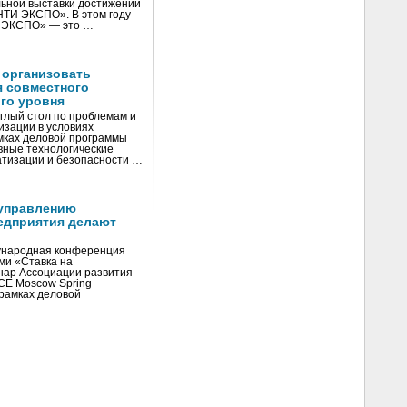
ьной выставки достижений
«НТИ ЭКСПО». В этом году
И ЭКСПО» — это …
 организовать
я совместного
го уровня
глый стол по проблемам и
зации в условиях
мках деловой программы
вные технологические
тизации и безопасности …
управлению
едприятия делают
ународная конференция
ми «Ставка на
инар Ассоциации развития
CE Moscow Spring
рамках деловой