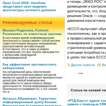
и теперь „ЭККО-РОС“ п
Open Conf 2026: UserGate
размещения и контроля
представил свое видение
архитектуры сетевого доверия
деятельности, что, бе
решения Oracle — соз
дивизиона консалтинга
Рекомендуемые статьи
«ECCO выпускает обувь
Михаил Родионов, Fortinet:
технологичны, как и пр
Развиваясь по известным законам
и профессиональной ре
В настоящее время информационная
безопасность представляет собой вполне
планирования с харак
самостоятельное мощное направление
корпоративной автоматизации.
стратегический уровен
Естественно, что в таких условиях
учитывая потребности 
направление это все теснее связывается
с вопросами прикладной
в цепях поставок ЕССО
информационной …
Как эффективно противостоять
Другие новости
Ве
кибератакам
На сегодняшний день обеспечение
безопасности корпоративных ресурсов
является одной из наиболее приоритетных
целей для любой компании вне
зависимости от масштабов и сферы
деятельности. Рынок информационной
безопасности развивается, а это значит,
Статьи по схожей те
что и …
Наталья Абрамович, Туристско-
«РТД-Карго» вдвое со
информационный центр Казани:
заявок с помощью CRM
Виртуальная поддержка реальных