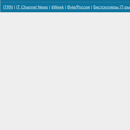
ITRN
|
IT Channel News
|
itWeek
|
Byte/Россия
|
Бестселлеры IT-ры