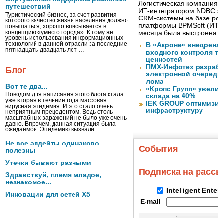
Логистическая компания
путешествий
ИТ-интегратором NDBC 
Туристический бизнес, за счет развития
CRM-системы на базе ро
которого качество жизни населения должно
платформы BPMSoft (ИТ
повышаться, хорошо вписывается в
концепцию «умного города». К тому же
месяца была выстроена
уровень использования информационных
технологий в данной отрасли за последние
В «Акроне» внедрен
пятнадцать-двадцать лет …
входного контроля 
ценностей
ПМХ-Инфотех разра
Блог
электронной очеред
лома
Вот те два...
«Кропс Групп» увел
Поводом для написания этого блога стала
склада на 40%
уже вторая в течение года массовая
IEK GROUP оптимизи
вирусная эпидемия. И это стало очень
инфраструктуру
неприятным прецедентом. Ведь столь
масштабных заражений не было уже очень
давно. Впрочем, данная ситуация была
ожидаемой. Эпидемию вызвали …
Не все апдейты одинаково
События
полезны
Утечки бывают разными
Подписка на рас
Здравствуй, племя младое,
незнакомое...
Intelligent Ent
Инновации для сетей X5
E-mail