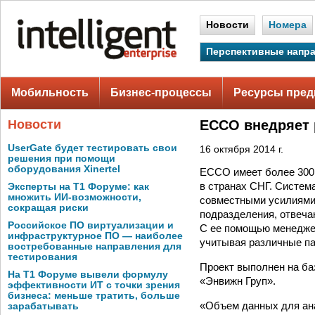
Новости
Номера
Перспективные напр
Мобильность
Бизнес-процессы
Ресурсы пред
Новости
ECCO внедряет 
UserGate будет тестировать свои
16 октября 2014 г.
решения при помощи
оборудования Xinertel
ECCO имеет более 300 
в странах СНГ. Систем
Эксперты на Т1 Форуме: как
множить ИИ-возможности,
совместными усилиями
сокращая риски
подразделения, отвеча
Российское ПО виртуализации и
С ее помощью менеджер
инфраструктурное ПО — наиболее
учитывая различные па
востребованные направления для
тестирования
Проект выполнен на баз
На Т1 Форуме вывели формулу
«Энвижн Груп».
эффективности ИТ с точки зрения
бизнеса: меньше тратить, больше
«Объем данных для ана
зарабатывать