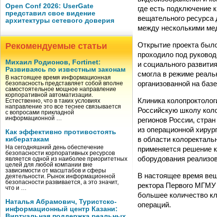
Open Conf 2026: UserGate
где есть подключение 
представил свое видение
вещательного ресурса 
архитектуры сетевого доверия
между несколькими ме
Открытие проекта было
Рекомендуемые статьи
проходило под руковод
Михаил Родионов, Fortinet:
и социального развити
Развиваясь по известным законам
смогла в режиме реаль
В настоящее время информационная
организованной на базе
безопасность представляет собой вполне
самостоятельное мощное направление
корпоративной автоматизации.
Клиника колопроктоло
Естественно, что в таких условиях
направление это все теснее связывается
Российскую школу коло
с вопросами прикладной
информационной …
регионов России, стра
из операционной хирур
Как эффективно противостоять
в области колоректаль
кибератакам
На сегодняшний день обеспечение
применяется решение к
безопасности корпоративных ресурсов
оборудования реализов
является одной из наиболее приоритетных
целей для любой компании вне
зависимости от масштабов и сферы
В настоящее время вещ
деятельности. Рынок информационной
безопасности развивается, а это значит,
ректора Первого МГМУ 
что и …
большее количество кл
Наталья Абрамович, Туристско-
операций.
информационный центр Казани:
Виртуальная поддержка реальных