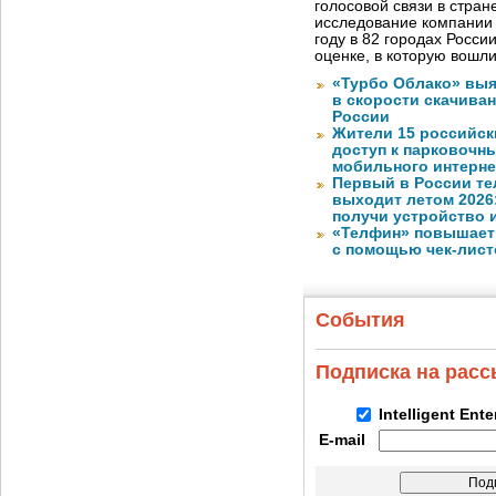
голосовой связи в стран
исследование компании
году в 82 городах Росси
оценке, в которую вошл
«Турбо Облако» выя
в скорости скачива
России
Жители 15 российск
доступ к парковочн
мобильного интерне
Первый в России те
выходит летом 2026
получи устройство 
«Телфин» повышает 
с помощью чек-лист
События
Подписка на рас
Intelligent Ent
E-mail