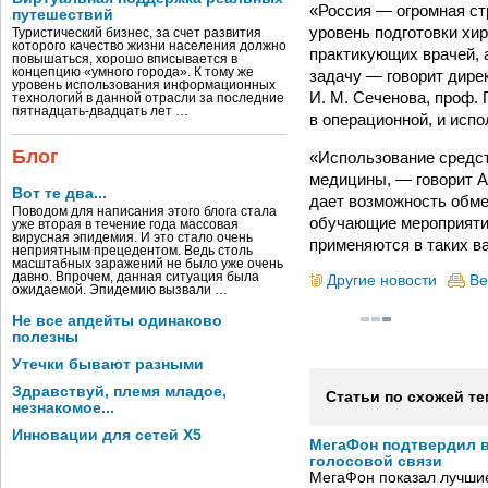
«Россия — огромная ст
путешествий
уровень подготовки хир
Туристический бизнес, за счет развития
которого качество жизни населения должно
практикующих врачей, 
повышаться, хорошо вписывается в
концепцию «умного города». К тому же
задачу — говорит дире
уровень использования информационных
И. М. Сеченова, проф.
технологий в данной отрасли за последние
пятнадцать-двадцать лет …
в операционной, и исп
Блог
«Использование средст
медицины, — говорит А
Вот те два...
дает возможность обме
Поводом для написания этого блога стала
обучающие мероприятия
уже вторая в течение года массовая
вирусная эпидемия. И это стало очень
применяются в таких в
неприятным прецедентом. Ведь столь
масштабных заражений не было уже очень
давно. Впрочем, данная ситуация была
Другие новости
Ве
ожидаемой. Эпидемию вызвали …
Не все апдейты одинаково
полезны
Утечки бывают разными
Здравствуй, племя младое,
Статьи по схожей те
незнакомое...
Инновации для сетей X5
МегаФон подтвердил в
голосовой связи
МегаФон показал лучшие