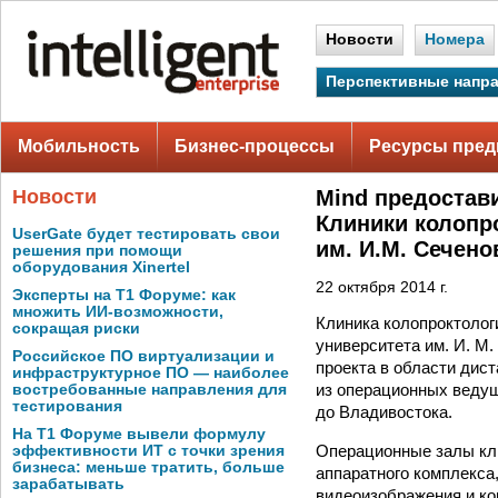
Новости
Номера
Перспективные напр
Мобильность
Бизнес-процессы
Ресурсы пред
Новости
Mind предостав
Клиники колопр
UserGate будет тестировать свои
им. И.М. Сечено
решения при помощи
оборудования Xinertel
22 октября 2014 г.
Эксперты на Т1 Форуме: как
множить ИИ-возможности,
Клиника колопроктолог
сокращая риски
университета им. И. М
Российское ПО виртуализации и
проекта в области дис
инфраструктурное ПО — наиболее
из операционных ведущ
востребованные направления для
тестирования
до Владивостока.
На Т1 Форуме вывели формулу
Операционные залы кл
эффективности ИТ с точки зрения
бизнеса: меньше тратить, больше
аппаратного комплекса
зарабатывать
видеоизображения и ко