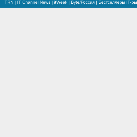
ITRN
|
IT Channel News
|
itWeek
|
Byte/Россия
|
Бестселлеры IT-ры