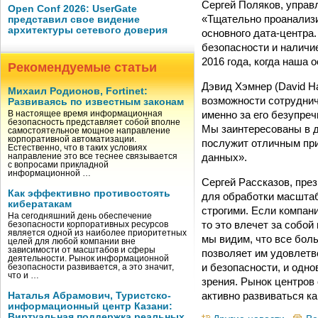
Сергей Поляков, управ
Open Conf 2026: UserGate
«Тщательно проанализ
представил свое видение
архитектуры сетевого доверия
основного дата-центра
безопасности и наличие
2016 года, когда наша 
Рекомендуемые статьи
Дэвид Хэмнер (David H
Михаил Родионов, Fortinet:
возможности сотруднич
Развиваясь по известным законам
именно за его безупре
В настоящее время информационная
безопасность представляет собой вполне
Мы заинтересованы в д
самостоятельное мощное направление
корпоративной автоматизации.
послужит отличным при
Естественно, что в таких условиях
данных».
направление это все теснее связывается
с вопросами прикладной
информационной …
Сергей Рассказов, пре
Как эффективно противостоять
для обработки масштаб
кибератакам
строгими. Если компан
На сегодняшний день обеспечение
то это влечет за собо
безопасности корпоративных ресурсов
является одной из наиболее приоритетных
мы видим, что все бол
целей для любой компании вне
зависимости от масштабов и сферы
позволяет им удовлетв
деятельности. Рынок информационной
и безопасности, и одн
безопасности развивается, а это значит,
что и …
зрения. Рынок центров
активно развиваться ка
Наталья Абрамович, Туристско-
информационный центр Казани:
Виртуальная поддержка реальных