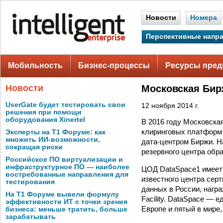
Новости
Номера
Перспективные напр
Мобильность
Бизнес-процессы
Ресурсы пред
Новости
Московская Бир
UserGate будет тестировать свои
12 ноября 2014 г.
решения при помощи
оборудования Xinertel
В 2016 году Московска
клиринговых платформ 
Эксперты на Т1 Форуме: как
множить ИИ-возможности,
дата-центром Биржи. Н
сокращая риски
резервного центра обр
Российское ПО виртуализации и
инфраструктурное ПО — наиболее
ЦОД DataSpace1 имеет сер
востребованные направления для
известного центра сер
тестирования
данных в России, награж
На Т1 Форуме вывели формулу
Facility. DataSpace —
эффективности ИТ с точки зрения
Европе и пятый в мире,
бизнеса: меньше тратить, больше
зарабатывать