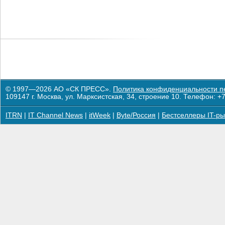
© 1997—2026 АО «СК ПРЕСС».
Политика конфиденциальности п
109147 г. Москва, ул. Марксистская, 34, строение 10. Телефон: +7
ITRN
|
IT Channel News
|
itWeek
|
Byte/Россия
|
Бестселлеры IT-ры