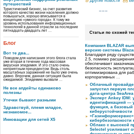
Другие новости
Ве
путешествий
Туристический бизнес, за счет развития
которого качество жизни населения должно
повышаться, хорошо вписывается в
концепцию «умного города». К тому же
уровень использования информационных
технологий в данной отрасли за последние
пятнадцать-двадцать лет …
Статьи по схожей те
Блог
Компания BLAZAR вып
версию системы Blazar
Вот те два...
Благодаря ряду существ
Поводом для написания этого блога стала
2.5, помимо расширени
уже вторая в течение года массовая
обеспечивает заказчик
вирусная эпидемия. И это стало очень
безопасность эксплуата
неприятным прецедентом. Ведь столь
оптимизирована для раб
масштабных заражений не было уже очень
давно. Впрочем, данная ситуация была
корпоративных …
ожидаемой. Эпидемию вызвали …
Облачный провайде
Не все апдейты одинаково
запустил первую пло
полезны
дата-центра SeaArea
Эксперт Ankey IDM:
Утечки бывают разными
идентификацией — у
функция, а базовый
Здравствуй, племя младое,
киберустойчивости
незнакомое...
«Газинформсервис»
Инновации для сетей X5
кибербезопасности 
Облако с высокой 
Selectel усиливает
функциональными 