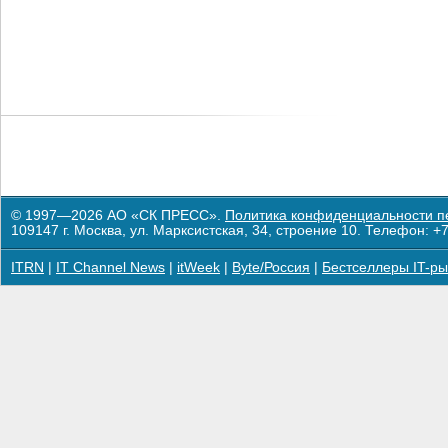
© 1997—2026 АО «СК ПРЕСС».
Политика конфиденциальности п
109147 г. Москва, ул. Марксистская, 34, строение 10. Телефон: +7
ITRN
|
IT Channel News
|
itWeek
|
Byte/Россия
|
Бестселлеры IT-ры