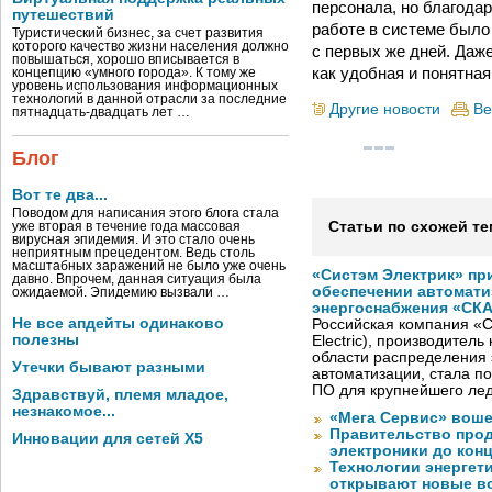
персонала, но благода
путешествий
работе в системе было
Туристический бизнес, за счет развития
которого качество жизни населения должно
с первых же дней. Даж
повышаться, хорошо вписывается в
как удобная и понятна
концепцию «умного города». К тому же
уровень использования информационных
технологий в данной отрасли за последние
Другие новости
Ве
пятнадцать-двадцать лет …
Блог
Вот те два...
Поводом для написания этого блога стала
Статьи по схожей те
уже вторая в течение года массовая
вирусная эпидемия. И это стало очень
неприятным прецедентом. Ведь столь
масштабных заражений не было уже очень
«Систэм Электрик» пр
давно. Впрочем, данная ситуация была
обеспечении автомати
ожидаемой. Эпидемию вызвали …
энергоснабжения «СК
Не все апдейты одинаково
Российская компания «С
полезны
Electric), производител
области распределения 
Утечки бывают разными
автоматизации, стала п
ПО для крупнейшего лед
Здравствуй, племя младое,
незнакомое...
«Мега Сервис» воше
Правительство про
Инновации для сетей X5
электроники до конц
Технологии энергет
открывают новые в