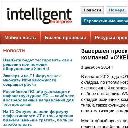
Новости
Номера
Перспективные напр
Мобильность
Бизнес-процессы
Ресурсы пред
Новости
Завершен проек
компаний «О'КЕ
UserGate будет тестировать свои
решения при помощи
1 декабря 2014 г.
оборудования Xinertel
Эксперты на Т1 Форуме: как
В начале 2012 года «О
множить ИИ-возможности,
складом, по итогам ко
сокращая риски
эксклюзивный партнер 
Российское ПО виртуализации и
выборе поставщика WMS
инфраструктурное ПО — наиболее
складов розничных ком
востребованные направления для
тестирования
типа, а также функцио
в автоматизации склад
На Т1 Форуме вывели формулу
эффективности ИТ с точки зрения
бизнеса: меньше тратить, больше
Масштабный проект авт
зарабатывать
первого этапа было р