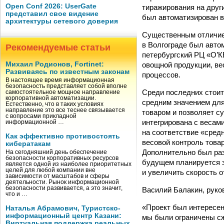
Open Conf 2026: UserGate
тиражирования на друг
представил свое видение
был автоматизирован в
архитектуры сетевого доверия
Существенным отличием
в Волгограде был авто
Рекомендуемые статьи
петербургский РЦ «О’К
овощной продукции, ве
Михаил Родионов, Fortinet:
Развиваясь по известным законам
процессов.
В настоящее время информационная
безопасность представляет собой вполне
Среди последних стоит
самостоятельное мощное направление
корпоративной автоматизации.
средним значением дл
Естественно, что в таких условиях
направление это все теснее связывается
товаром и позволяет с
с вопросами прикладной
интегрирована с весам
информационной …
на соответствие «средн
Как эффективно противостоять
весовой контроль това
кибератакам
Дополнительно был ра
На сегодняшний день обеспечение
безопасности корпоративных ресурсов
будущем планируется з
является одной из наиболее приоритетных
целей для любой компании вне
и увеличить скорость о
зависимости от масштабов и сферы
деятельности. Рынок информационной
безопасности развивается, а это значит,
Василий Балакин, руко
что и …
«Проект был интересен
Наталья Абрамович, Туристско-
информационный центр Казани:
мы были ограничены сж
Виртуальная поддержка реальных