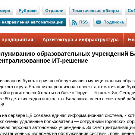
мера
Рубрики
Отрасли
Тематические обзоры
Со
 направления автоматизации
RSS
Подписка
 предприятия
Архитектура и инфраструктура
Бе
служиванию образовательных учреждений 
ентрализованное ИТ-решение
изованная бухгалтерия по обслуживанию муниципальных обра
дского округа Балашиха» реализован проект автоматизации бухг
ной и родительской платы на базе «Парус — Бюджет 8». Сегод
е 80 детских садов и школ г. о. Балашиха, всего с системой ра
ей.
а на сервере ЦБ создана единая информационная система, к ко
дключены удаленные пользователи — сотрудники городских об
лючая персонал автономных учреждений. За счет централизации
луатационных издержек на обслуживание системы, повышение 