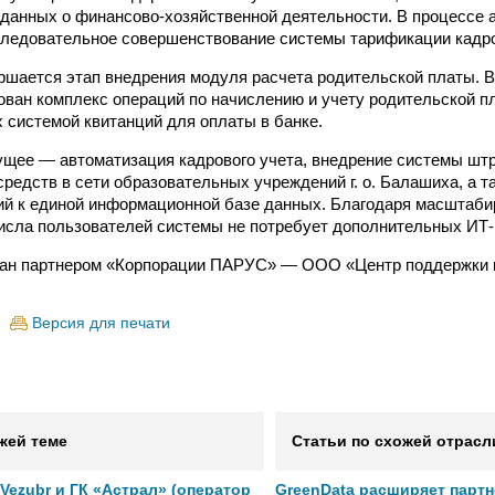
 данных о финансово-хозяйственной деятельности. В процессе 
ледовательное совершенствование системы тарификации кадр
ершается этап внедрения модуля расчета родительской платы. 
ован комплекс операций по начислению и учету родительской пл
системой квитанций для оплаты в банке.
ущее — автоматизация кадрового учета, внедрение системы шт
средств в сети образовательных учреждений г. о. Балашиха, а 
ий к единой информационной базе данных. Благодаря масштаб
исла пользователей системы не потребует дополнительных ИТ
ван партнером «Корпорации ПАРУС» — ООО «Центр поддержки 
Версия для печати
жей теме
Статьи по схожей отрасл
ezubr и ГК «Астрал» (оператор
GreenData расширяет парт