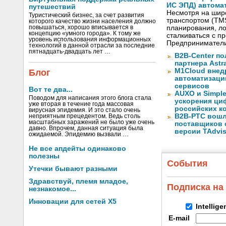
ИС ЭПД) автома
путешествий
Несмотря на шир
Туристический бизнес, за счет развития
транспортом (TM
которого качество жизни населения должно
повышаться, хорошо вписывается в
планирования, ло
концепцию «умного города». К тому же
сталкиваться с 
уровень использования информационных
Предприниматели
технологий в данной отрасли за последние
пятнадцать-двадцать лет …
B2B-Center по
партнера Astr
M1Cloud внед
Блог
автоматизаци
сервисов
Вот те два...
AUXO и Simpl
Поводом для написания этого блога стала
ускорения ци
уже вторая в течение года массовая
российских к
вирусная эпидемия. И это стало очень
B2B-РТС вошл
неприятным прецедентом. Ведь столь
масштабных заражений не было уже очень
поставщиков 
давно. Впрочем, данная ситуация была
версии TAdvis
ожидаемой. Эпидемию вызвали …
Не все апдейты одинаково
полезны
События
Утечки бывают разными
Здравствуй, племя младое,
Подписка на
незнакомое...
Инновации для сетей X5
Intellig
E-mail