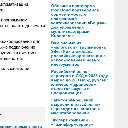
автоматизации
Облачная платформа
ов.
moncloud подтвердила
совместимость с
платформой
В программном
контейнеризации «Боцман»
аты, вплоть до печати
для управления
мультикластерами
Kubernetes
рих-кодирования для
Вам письмо из
также подключение
«налоговой»: группировка
Silver Fox атаковала
ируемости системы
российские организации с
-мощностей.
использованием новых
инструментов
пользователей
Российский рынок
серверов и СХД в 2025 году
вырос до 280 млрд рублей:
ключевым драйвером
стали госзакупки и
цифровизация
Закупки ИИ-решений
выросли в разы: рынок
переходит от пилотов к
масштабированию
и
Эксперт компании
«Газинформсервис»
нерские возможности