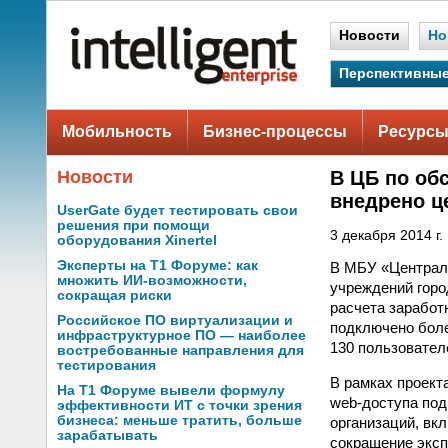
Новости
Но
Перспективные
Мобильность
Бизнес-процессы
Ресурсы
Новости
В ЦБ по об
внедрено ц
UserGate будет тестировать свои
решения при помощи
3 декабря 2014 г.
оборудования Xinertel
Эксперты на Т1 Форуме: как
В МБУ «Централ
множить ИИ-возможности,
учреждений горо
сокращая риски
расчета заработ
Российское ПО виртуализации и
подключено боле
инфраструктурное ПО — наиболее
130 пользовател
востребованные направления для
тестирования
В рамках проект
На Т1 Форуме вывели формулу
web-доступа по
эффективности ИТ с точки зрения
бизнеса: меньше тратить, больше
организаций, вк
зарабатывать
сокращение эксп