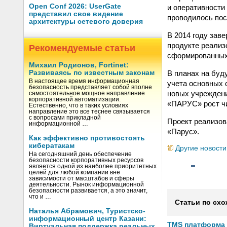
Open Conf 2026: UserGate
и оперативности
представил свое видение
проводилось пос
архитектуры сетевого доверия
В 2014 году зав
продукте реализ
Рекомендуемые статьи
сформированных 
Михаил Родионов, Fortinet:
В планах на буд
Развиваясь по известным законам
В настоящее время информационная
учета основных 
безопасность представляет собой вполне
новых учрежден
самостоятельное мощное направление
корпоративной автоматизации.
«ПАРУС» рост ч
Естественно, что в таких условиях
направление это все теснее связывается
с вопросами прикладной
Проект реализо
информационной …
«Парус».
Как эффективно противостоять
кибератакам
Другие новости
На сегодняшний день обеспечение
безопасности корпоративных ресурсов
является одной из наиболее приоритетных
целей для любой компании вне
зависимости от масштабов и сферы
деятельности. Рынок информационной
безопасности развивается, а это значит,
что и …
Статьи по схо
Наталья Абрамович, Туристско-
информационный центр Казани:
TMS платформа V
Виртуальная поддержка реальных