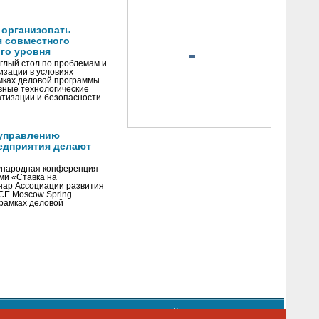
 организовать
я совместного
го уровня
глый стол по проблемам и
зации в условиях
мках деловой программы
вные технологические
тизации и безопасности …
управлению
едприятия делают
ународная конференция
ми «Ставка на
инар Ассоциации развития
CE Moscow Spring
рамках деловой
орядке использования материалов сайта