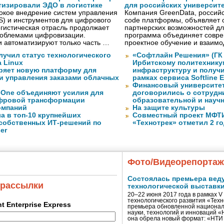
тизировали ЭДО в логистике
для российских университ
окое внедрение систем управления
Компания GreenData, российс
S) и инструментов для цифрового
code платформы, объявляет 
гистическая отрасль продолжает
партнерских возможностей дл
проблемами цифровизации.
программа объединяет совре
 автоматизируют только часть …
проектное обучение и взаимо
лучил статус технологического
«Софтлайн Решения» (ГК S
a Linux
Ирбитскому политехнику
ряет новую платформу для
инфраструктуру и получ
и управления заказами облачных
рамках сервиса Softline E
Финансовый университет
eOne объединяют усилия для
договорились о сотрудн
фровой трансформации
образовательной и науч
омпаний
На защите культуры
а в топ-10 крупнейших
Совместный проект МФТИ 
собственных ИТ-решений по
«Технотрек» отметил 2 г
er
Фото/Видеорепорта
Состоялась премьера вед
 рассылки
технологической выставк
20–22 июня 2017 года в рамках 
технологического развития «Тех
ent Enterprise Express
премьера обновленной национал
науки, технологий и инноваций 
она обрела новый формат: «НТ