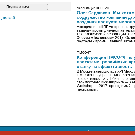
Ассоциация «НППА»
Олег Сердюков: Мы хотим
содружество компаний дл
дпиской
создания продукта мирово
Ассоциация «НППА» провела кру
задачам промышленной автомати
технологической революции в ра
Форума «Технопром»-2017. Осно
подходы к промышленной автома
ПМСОФТ
Конференция ПМСОФТ по 
проектами: российские пр
ставку на эффективность
В Москве завершилась XVI Межд
ПМСОФТ по управлению проекта
эффективность» и II бизнес-сем
стоимостного инжиниринга — AA
Workshop — 2017, проводимый в 
программы …
ости персональных данных
,
информация об авторских правах и п