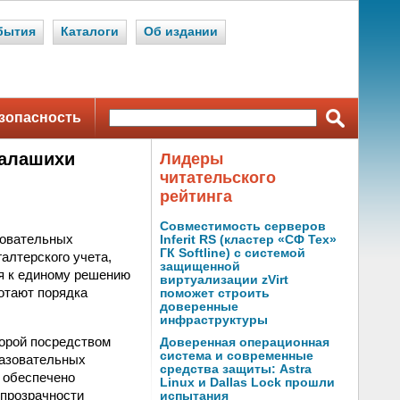
бытия
Каталоги
Об издании
зопасность
Балашихи
Лидеры
читательского
рейтинга
Совместимость серверов
зовательных
Inferit RS (кластер «СФ Тех»
ГК Softline) с системой
алтерского учета,
защищенной
ня к единому решению
виртуализации zVirt
ботают порядка
поможет строить
доверенные
инфраструктуры
торой посредством
Доверенная операционная
система и современные
разовательных
средства защиты: Astra
 обеспечено
Linux и Dallas Lock прошли
прозрачности
испытания