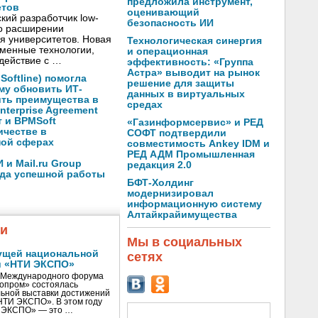
предложила инструмент,
етов
оценивающий
кий разработчик low-
безопасность ИИ
о расширении
я университетов. Новая
Технологическая синергия
менные технологии,
и операционная
действие с …
эффективность: «Группа
Астра» выводит на рынок
oftline) помогла
решение для защиты
му обновить ИТ-
данных в виртуальных
ить преимущества в
средах
nterprise Agreement
 и BPMSoft
«Газинформсервис» и РЕД
ичестве в
СОФТ подтвердили
ной сферах
совместимость Ankey IDM и
РЕД АДМ Промышленная
и Mail.ru Group
редакция 2.0
ода успешной работы
БФТ-Холдинг
модернизировал
информационную систему
Алтайкрайимущества
жи
Мы в социальных
ущей национальной
сетях
и «НТИ ЭКСПО»
V Международного форума
нопром» состоялась
ьной выставки достижений
«НТИ ЭКСПО». В этом году
И ЭКСПО» — это …