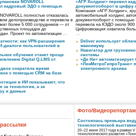
 упаковки NOVAROLL
«АГР Холдинг» перевел ка
ал кадровый ЭДО с помощью
документооборот в цифру с
Компания «АГР Холдинг», кр
 NOVAROLL полностью отказалась
автомобильный холдинг, авт
овом делопроизводстве и перевела в
документооборот с помощью 
ат более 5 000 сотрудников — от
перевела на КЭДО около 900 
дственных площадок до
Цифровизация охватила боль
дан. Проект по автоматизации …
…
атности: как VPN-расширения
Deliver использует обла
И-диалоги пользователей в
максимуму
Навигатор для грузовиков
ьное обучение станет проще
системы
овлению Digital Q.LMS от
«Де Ни» автоматизирует
«ЛенМетроГипроТранс» п
вдвое сократила время
электронного архива
явок с помощью CRM на базе
стиции в ИИ показывают, что
е за технологии, а за
ру и данные
Фото/Видеорепорта
Состоялась премьера вед
 рассылки
технологической выставк
20–22 июня 2017 года в рамках 
технологического развития «Тех