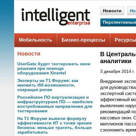
Новости
Но
Перспективные
Мобильность
Бизнес-процессы
Ресурсы
Новости
В Централь
аналитики
UserGate будет тестировать свои
решения при помощи
3 декабря 2014 г.
оборудования Xinertel
Эксперты на Т1 Форуме: как
Внедрение эксп
множить ИИ-возможности,
для руководства
сокращая риски
экспертной сист
Российское ПО виртуализации и
эффективный мон
инфраструктурное ПО — наиболее
выявлению наруш
востребованные направления для
тестирования
рекомендаций по
кассовых окон. 
На Т1 Форуме вывели формулу
эффективности ИТ с точки зрения
миллионов пасса
бизнеса: меньше тратить, больше
сэкономить врем
зарабатывать