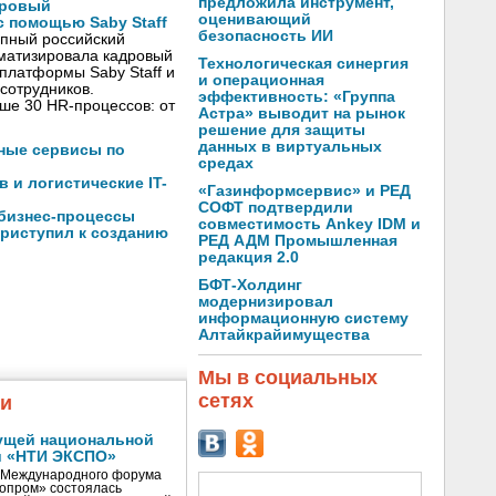
предложила инструмент,
дровый
оценивающий
 помощью Saby Staff
безопасность ИИ
упный российский
оматизировала кадровый
Технологическая синергия
платформы Saby Staff и
и операционная
сотрудников.
эффективность: «Группа
ше 30 HR-процессов: от
Астра» выводит на рынок
решение для защиты
данных в виртуальных
чные сервисы по
средах
 и логистические IT-
«Газинформсервис» и РЕД
СОФТ подтвердили
 бизнес-процессы
совместимость Ankey IDM и
риступил к созданию
РЕД АДМ Промышленная
редакция 2.0
БФТ-Холдинг
модернизировал
информационную систему
Алтайкрайимущества
Мы в социальных
сетях
жи
ущей национальной
и «НТИ ЭКСПО»
V Международного форума
нопром» состоялась