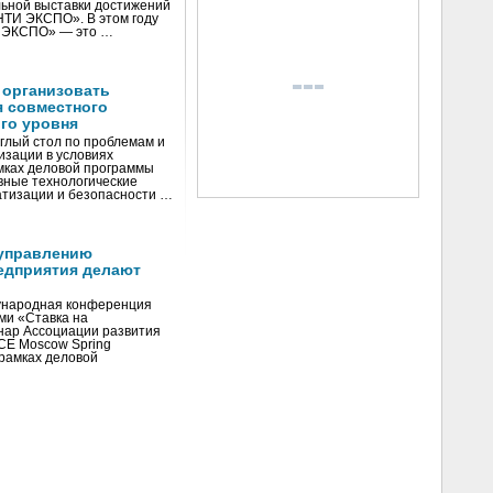
ьной выставки достижений
«НТИ ЭКСПО». В этом году
И ЭКСПО» — это …
 организовать
я совместного
го уровня
глый стол по проблемам и
зации в условиях
мках деловой программы
вные технологические
тизации и безопасности …
управлению
едприятия делают
ународная конференция
ми «Ставка на
инар Ассоциации развития
CE Moscow Spring
рамках деловой