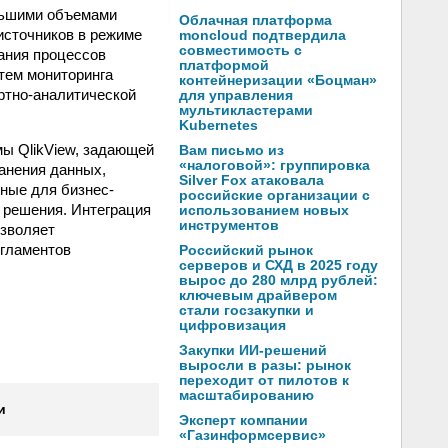
льшими объемами
Облачная платформа
источников в режиме
moncloud подтвердила
совместимость с
ания процессов
платформой
тем мониторинга
контейнеризации «Боцман»
ртно-аналитической
для управления
мультикластерами
Kubernetes
ы QlikView, задающей
Вам письмо из
«налоговой»: группировка
ранения данных,
Silver Fox атаковала
ные для бизнес-
российские организации с
 решения. Интеграция
использованием новых
инструментов
зволяет
егламентов
Российский рынок
серверов и СХД в 2025 году
вырос до 280 млрд рублей:
ключевым драйвером
стали госзакупки и
цифровизация
Закупки ИИ-решений
выросли в разы: рынок
переходит от пилотов к
масштабированию
и
Эксперт компании
«Газинформсервис»