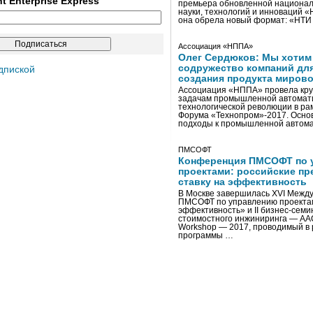
ent Enterprise Express
премьера обновленной национал
науки, технологий и инноваций 
она обрела новый формат: «НТ
Ассоциация «НППА»
Олег Сердюков: Мы хотим
содружество компаний дл
дпиской
создания продукта мирово
Ассоциация «НППА» провела кру
задачам промышленной автомати
технологической революции в ра
Форума «Технопром»-2017. Осно
подходы к промышленной автома
ПМСОФТ
Конференция ПМСОФТ по 
проектами: российские пр
ставку на эффективность
В Москве завершилась XVI Межд
ПМСОФТ по управлению проекта
эффективность» и II бизнес-сем
стоимостного инжиниринга — AA
Workshop — 2017, проводимый в 
программы …