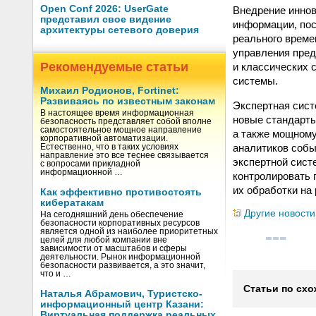
Open Conf 2026: UserGate
Внедрение иннов
представил свое видение
информации, пос
архитектуры сетевого доверия
реального време
управления пред
Рекомендуемые статьи
и классических 
системы.
Михаил Родионов, Fortinet:
Развиваясь по известным законам
Экспертная сист
В настоящее время информационная
новые стандарты
безопасность представляет собой вполне
самостоятельное мощное направление
а также мощному
корпоративной автоматизации.
аналитиков собы
Естественно, что в таких условиях
направление это все теснее связывается
экспертной сис
с вопросами прикладной
информационной …
контролировать 
их обработки на
Как эффективно противостоять
кибератакам
Другие новости
На сегодняшний день обеспечение
безопасности корпоративных ресурсов
является одной из наиболее приоритетных
целей для любой компании вне
зависимости от масштабов и сферы
деятельности. Рынок информационной
безопасности развивается, а это значит,
что и …
Статьи по схо
Наталья Абрамович, Туристско-
информационный центр Казани:
Виртуальная поддержка реальных