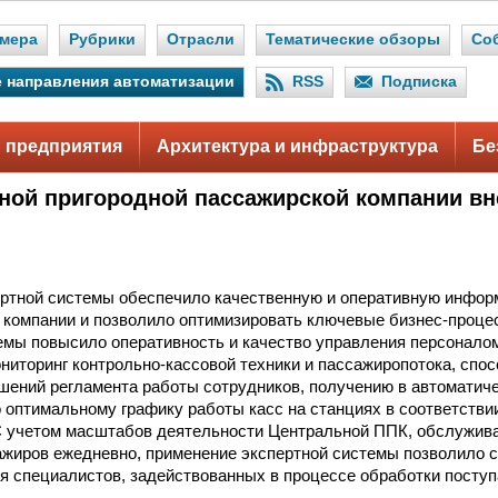
мера
Рубрики
Отрасли
Тематические обзоры
Со
 направления автоматизации
RSS
Подписка
 предприятия
Архитектура и инфраструктура
Бе
ной пригородной пассажирской компании вн
ертной системы обеспечило качественную и оперативную инфо
 компании и позволило оптимизировать ключевые бизнес-проце
емы повысило оперативность и качество управления персонало
иторинг контрольно-кассовой техники и пассажиропотока, спо
ений регламента работы сотрудников, получению в автоматич
 оптимальному графику работы касс на станциях в соответстви
С учетом масштабов деятельности Центральной ППК, обслужив
жиров ежедневно, применение экспертной системы позволило 
я специалистов, задействованных в процессе обработки пост