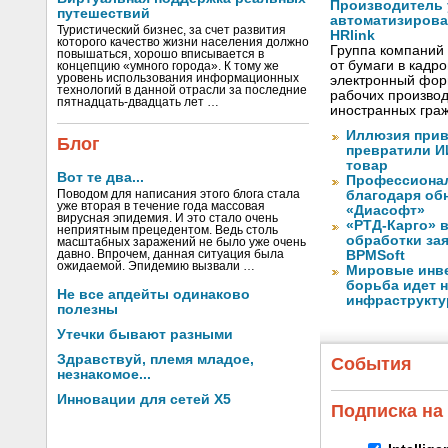
Производитель
путешествий
автоматизиров
Туристический бизнес, за счет развития
HRlink
которого качество жизни населения должно
Группа компаний
повышаться, хорошо вписывается в
от бумаги в кадр
концепцию «умного города». К тому же
уровень использования информационных
электронный форм
технологий в данной отрасли за последние
рабочих произво
пятнадцать-двадцать лет …
иностранных граж
Иллюзия прив
Блог
превратили И
товар
Вот те два...
Профессионал
Поводом для написания этого блога стала
благодаря обн
уже вторая в течение года массовая
«Диасофт»
вирусная эпидемия. И это стало очень
«РТД-Карго» 
неприятным прецедентом. Ведь столь
обработки за
масштабных заражений не было уже очень
давно. Впрочем, данная ситуация была
BPMSoft
ожидаемой. Эпидемию вызвали …
Мировые инве
борьба идет н
Не все апдейты одинаково
инфраструкту
полезны
Утечки бывают разными
Здравствуй, племя младое,
События
незнакомое...
Инновации для сетей X5
Подписка на