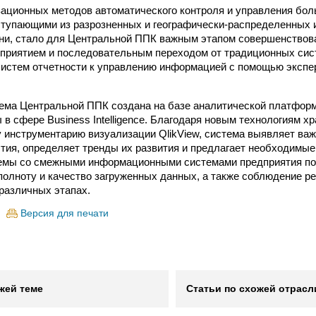
ационных методов автоматического контроля и управления бо
тупающими из разрозненных и географически-распределенных 
ни, стало для Центральной ППК важным этапом совершенствов
приятием и последовательным переходом от традиционных сис
систем отчетности к управлению информацией с помощью экспе
ема Центральной ППК создана на базе аналитической платформ
 в сфере Business Intelligence. Благодаря новым технологиям х
 инструментарию визуализации QlikView, система выявляет важ
тия, определяет тренды их развития и предлагает необходимые
темы со смежными информационными системами предприятия по
полноту и качество загруженных данных, а также соблюдение р
 различных этапах.
Версия для печати
жей теме
Статьи по схожей отрасл