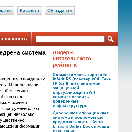
бытия
Каталоги
Об издании
зопасность
едрена система
Лидеры
читательского
рейтинга
Совместимость серверов
рмационную поддержку
Inferit RS (кластер «СФ Тех»
ГК Softline) с системой
ссы. Использование
защищенной
м, обеспечило
виртуализации zVirt
собствовало
поможет строить
доверенные
еском режиме
инфраструктуры
и с загруженностью
Доверенная операционная
ающей несколько
система и современные
существенно
средства защиты: Astra
упающей информации.
Linux и Dallas Lock прошли
испытания