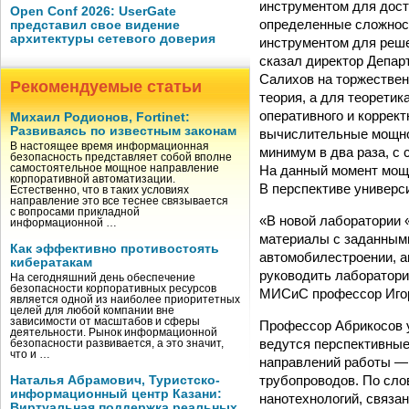
инструментом для дост
Open Conf 2026: UserGate
определенные сложност
представил свое видение
архитектуры сетевого доверия
инструментом для реше
сказал директор Депар
Салихов на торжествен
Рекомендуемые статьи
теория, а для теорети
оперативного и коррек
Михаил Родионов, Fortinet:
Развиваясь по известным законам
вычислительные мощнос
В настоящее время информационная
минимум в два раза, с 
безопасность представляет собой вполне
На данный момент мощ
самостоятельное мощное направление
корпоративной автоматизации.
В перспективе универс
Естественно, что в таких условиях
направление это все теснее связывается
с вопросами прикладной
«В новой лаборатории 
информационной …
материалы с заданными
Как эффективно противостоять
автомобилестроении, а
кибератакам
руководить лаборатори
На сегодняшний день обеспечение
безопасности корпоративных ресурсов
МИСиС профессор Игор
является одной из наиболее приоритетных
целей для любой компании вне
зависимости от масштабов и сферы
Профессор Абрикосов у
деятельности. Рынок информационной
ведутся перспективные
безопасности развивается, а это значит,
что и …
направлений работы — 
трубопроводов. По сло
Наталья Абрамович, Туристско-
информационный центр Казани:
нанотехнологий, связа
Виртуальная поддержка реальных