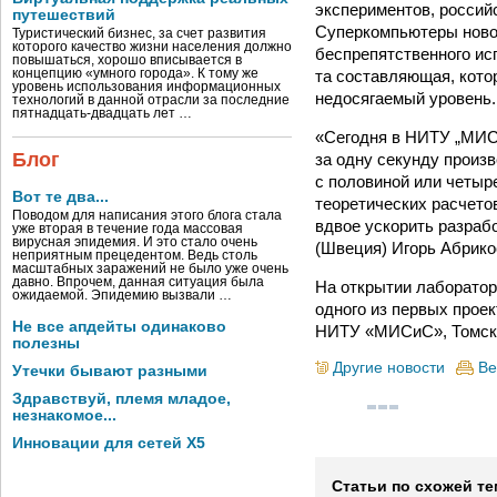
экспериментов, росси
путешествий
Суперкомпьютеры ново
Туристический бизнес, за счет развития
которого качество жизни населения должно
беспрепятственного ис
повышаться, хорошо вписывается в
та составляющая, кото
концепцию «умного города». К тому же
уровень использования информационных
недосягаемый уровень.
технологий в данной отрасли за последние
пятнадцать-двадцать лет …
«Сегодня в НИТУ „МИС
Блог
за одну секунду произ
с половиной или четыр
Вот те два...
теоретических расчето
Поводом для написания этого блога стала
вдвое ускорить разраб
уже вторая в течение года массовая
вирусная эпидемия. И это стало очень
(Швеция) Игорь Абрико
неприятным прецедентом. Ведь столь
масштабных заражений не было уже очень
давно. Впрочем, данная ситуация была
На открытии лаборатор
ожидаемой. Эпидемию вызвали …
одного из первых прое
Не все апдейты одинаково
НИТУ «МИСиС», Томский
полезны
Другие новости
Ве
Утечки бывают разными
Здравствуй, племя младое,
незнакомое...
Инновации для сетей X5
Статьи по схожей те