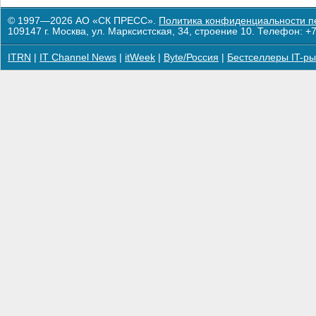
© 1997—2026 АО «СК ПРЕСС».
Политика конфиденциальности п
109147 г. Москва, ул. Марксистская, 34, строение 10. Телефон: +7
ITRN
|
IT Channel News
|
itWeek
|
Byte/Россия
|
Бестселлеры IT-ры