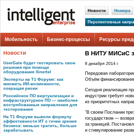
Новости
Номера
Перспективные напр
Мобильность
Бизнес-процессы
Ресурсы пред
Новости
В НИТУ МИСиС з
UserGate будет тестировать свои
8 декабря 2014 г.
решения при помощи
оборудования Xinertel
Передовая лаборатория
Объём финансирования 
Эксперты на Т1 Форуме: как
множить ИИ-возможности,
сокращая риски
Сегодня реализация пр
индустрии требует нов
Российское ПО виртуализации и
инфраструктурное ПО — наиболее
из приоритетных напра
востребованные направления для
тестирования
"В своем Послании през
На Т1 Форуме вывели формулу
государством — возвра
эффективности ИТ с точки зрения
за границей. Постанов
бизнеса: меньше тратить, больше
и стимулирование разв
зарабатывать