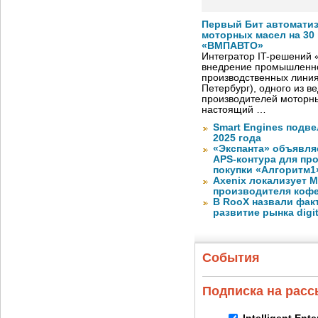
Первый Бит автомати
моторных масел на 30
«ВМПАВТО»
Интегратор IT-решений
внедрение промышленно
производственных лини
Петербург), одного из в
производителей моторны
настоящий …
Smart Engines подве
2025 года
«Экспанта» объявля
APS-контура для пр
покупки «Алгоритм1
Axenix локализует 
производителя коф
В RooX назвали фак
развитие рынка digita
События
Подписка на рас