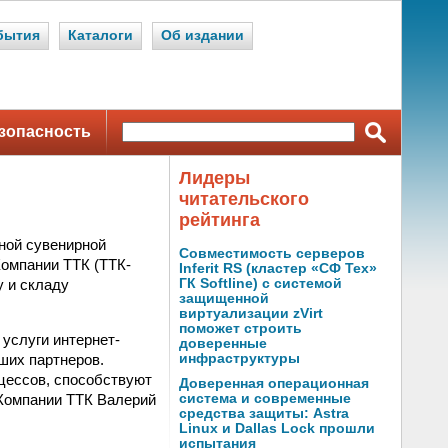
бытия
Каталоги
Об издании
зопасность
Лидеры
читательского
рейтинга
ной сувенирной
Совместимость серверов
Компании ТТК (ТТК-
Inferit RS (кластер «СФ Тех»
у и складу
ГК Softline) с системой
защищенной
виртуализации zVirt
поможет строить
услуги интернет-
доверенные
ших партнеров.
инфраструктуры
цессов, способствуют
Доверенная операционная
 Компании ТТК Валерий
система и современные
средства защиты: Astra
Linux и Dallas Lock прошли
испытания