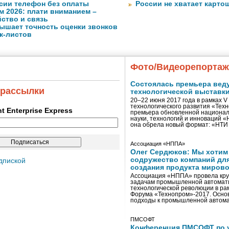
сии телефон без оплаты
России не хватает карто
м 2026: плати вниманием –
ство и связь
ышает точность оценки звонков
к-листов
Фото/Видеорепорта
Состоялась премьера вед
 рассылки
технологической выставк
20–22 июня 2017 года в рамках 
технологического развития «Тех
ent Enterprise Express
премьера обновленной национал
науки, технологий и инноваций 
она обрела новый формат: «НТ
Ассоциация «НППА»
Олег Сердюков: Мы хотим
содружество компаний дл
дпиской
создания продукта мирово
Ассоциация «НППА» провела кру
задачам промышленной автомати
технологической революции в ра
Форума «Технопром»-2017. Осно
подходы к промышленной автома
ПМСОФТ
Конференция ПМСОФТ по 