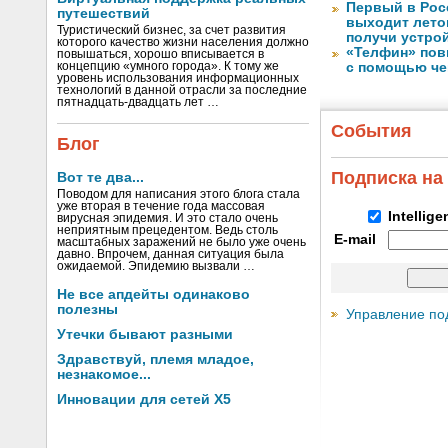
Первый в Рос
путешествий
выходит лето
Туристический бизнес, за счет развития
получи устрой
которого качество жизни населения должно
«Телфин» пов
повышаться, хорошо вписывается в
концепцию «умного города». К тому же
с помощью че
уровень использования информационных
технологий в данной отрасли за последние
пятнадцать-двадцать лет …
События
Блог
Подписка на
Вот те два...
Поводом для написания этого блога стала
уже вторая в течение года массовая
Intellig
вирусная эпидемия. И это стало очень
неприятным прецедентом. Ведь столь
E-mail
масштабных заражений не было уже очень
давно. Впрочем, данная ситуация была
ожидаемой. Эпидемию вызвали …
Не все апдейты одинаково
полезны
Управление по
Утечки бывают разными
Здравствуй, племя младое,
незнакомое...
Инновации для сетей X5