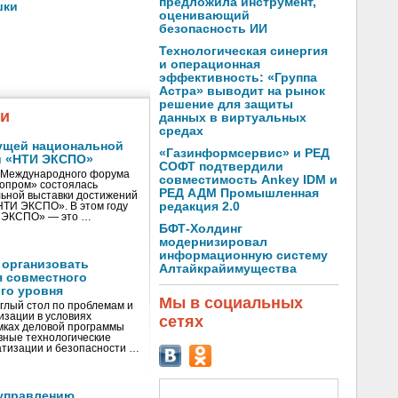
предложила инструмент,
шки
оценивающий
безопасность ИИ
Технологическая синергия
и операционная
эффективность: «Группа
Астра» выводит на рынок
решение для защиты
жи
данных в виртуальных
средах
ущей национальной
«Газинформсервис» и РЕД
и «НТИ ЭКСПО»
СОФТ подтвердили
V Международного форума
совместимость Ankey IDM и
нопром» состоялась
РЕД АДМ Промышленная
ьной выставки достижений
редакция 2.0
«НТИ ЭКСПО». В этом году
И ЭКСПО» — это …
БФТ-Холдинг
модернизировал
информационную систему
 организовать
Алтайкрайимущества
я совместного
го уровня
Мы в социальных
глый стол по проблемам и
зации в условиях
сетях
мках деловой программы
вные технологические
тизации и безопасности …
управлению