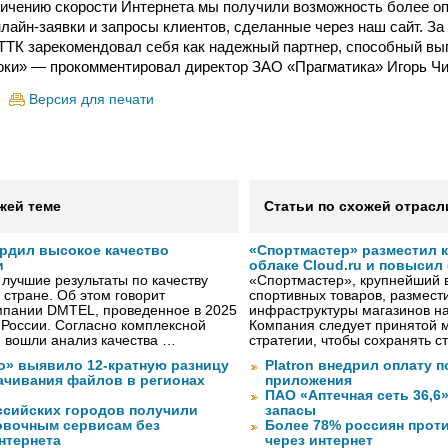
ичению скорости Интернета мы получили возможность более о
лайн-заявки и запросы клиентов, сделанные через наш сайт. За
ТТК зарекомендовал себя как надежный партнер, способный в
оки» — прокомментировал директор ЗАО «Прагматика» Игорь Чи
Версия для печати
жей теме
Статьи по схожей отрасл
рдил высокое качество
«Спортмастер» разместил 
и
облаке Cloud.ru и повысил
лучшие результаты по качеству
«Спортмастер», крупнейший 
 стране. Об этом говорит
спортивных товаров, размести
мпании DMTEL, проведенное в 2025
инфраструктуры магазинов на
х России. Согласно комплексной
Компания следует принятой 
ю вошли анализ качества …
стратегии, чтобы сохранять 
о» выявило 12-кратную разницу
Platron внедрил оплату 
качивания файлов в регионах
приложения
ПАО «Аптечная сеть 36,6
ссийских городов получили
запасы
ковочным сервисам без
Более 78% россиян прот
нтернета
через интернет