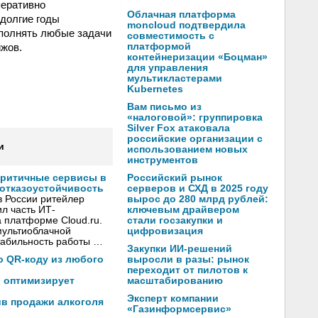
перативно
Облачная платформа
 долгие годы
moncloud подтвердила
ыполнять любые задачи
совместимость с
жов.
платформой
контейнеризации «Боцман»
для управления
мультикластерами
Kubernetes
Вам письмо из
«налоговой»: группировка
Silver Fox атаковала
российские организации с
и
использованием новых
инструментов
Российский рынок
критичные сервисы в
серверов и СХД в 2025 году
 отказоустойчивость
вырос до 280 млрд рублей:
в России ритейлер
ключевым драйвером
л часть ИТ-
стали госзакупки и
 платформе Cloud.ru.
цифровизация
мультиоблачной
стабильность работы …
Закупки ИИ-решений
выросли в разы: рынок
по QR-коду из любого
переходит от пилотов к
масштабированию
» оптимизирует
Эксперт компании
ив продажи алкоголя
«Газинформсервис»