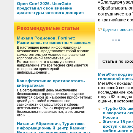
«Благодаря увел
Open Conf 2026: UserGate
обрабатывать он
представил свое видение
архитектуры сетевого доверия
сотрудничества 
в кратчайшие ср
Рекомендуемые статьи
Другие новости
Михаил Родионов, Fortinet:
Развиваясь по известным законам
В настоящее время информационная
безопасность представляет собой вполне
самостоятельное мощное направление
корпоративной автоматизации.
Статьи по схо
Естественно, что в таких условиях
направление это все теснее связывается
с вопросами прикладной
информационной …
МегаФон подтве
голосовой связ
Как эффективно противостоять
МегаФон показал 
кибератакам
голосовой связи в
На сегодняшний день обеспечение
исследование ко
безопасности корпоративных ресурсов
году в 82 города
является одной из наиболее приоритетных
оценке, в котору
целей для любой компании вне
зависимости от масштабов и сферы
деятельности. Рынок информационной
«Турбо Облак
безопасности развивается, а это значит,
в скорости с
что и …
России
Жители 15 ро
Наталья Абрамович, Туристско-
доступ к пар
информационный центр Казани:
мобильного и
Виртуальная поддержка реальных