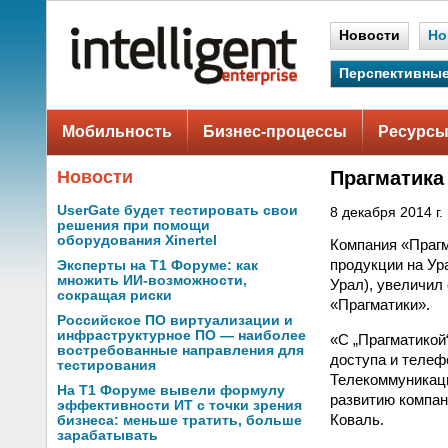
Новости
Но
Перспективные
Мобильность
Бизнес-процессы
Ресурсы
Новости
Прагматика
UserGate будет тестировать свои
8 декабря 2014 г.
решения при помощи
оборудования Xinertel
Компания «Прагм
продукции на Ур
Эксперты на Т1 Форуме: как
множить ИИ-возможности,
Урал), увеличил
сокращая риски
«Прагматики».
Российское ПО виртуализации и
инфраструктурное ПО — наиболее
«С „Прагматикой
востребованные направления для
доступа и телеф
тестирования
Телекоммуникац
На Т1 Форуме вывели формулу
развитию компан
эффективности ИТ с точки зрения
Коваль.
бизнеса: меньше тратить, больше
зарабатывать