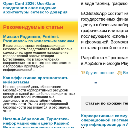
в виде таблиц, графиков
Open Conf 2026: UserGate
представил свое видение
архитектуры сетевого доверия
ECBstatsApp состоит и
государственных финан
доступ к базовым набо
Рекомендуемые статьи
графическом или карто
последующего использо
Михаил Родионов, Fortinet:
Развиваясь по известным законам
информацией. Возможн
В настоящее время информационная
по электронной почте 
безопасность представляет собой вполне
самостоятельное мощное направление
корпоративной автоматизации.
Разработка «Прогноза»
Естественно, что в таких условиях
в AppStore и Google Pla
направление это все теснее связывается
с вопросами прикладной
информационной …
Другие новости
Ве
Как эффективно противостоять
кибератакам
На сегодняшний день обеспечение
безопасности корпоративных ресурсов
является одной из наиболее приоритетных
целей для любой компании вне
зависимости от масштабов и сферы
Статьи по схожей те
деятельности. Рынок информационной
безопасности развивается, а это значит,
что и …
Корпоративные комму
Наталья Абрамович, Туристско-
операционной системе
информационный центр Казани:
сертифицирован для A
Виртуальная поддержка реальных