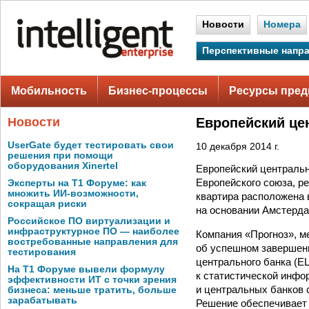
Новости
Номера
Перспективные напр
Мобильность
Бизнес-процессы
Ресурсы пред
Новости
Европейский це
UserGate будет тестировать свои
10 декабря 2014 г.
решения при помощи
оборудования Xinertel
Европейский центральн
Европейского союза, р
Эксперты на Т1 Форуме: как
множить ИИ-возможности,
квартира расположена 
сокращая риски
на основании Амстерда
Российское ПО виртуализации и
инфраструктурное ПО — наиболее
Компания «Прогноз», м
востребованные направления для
об успешном завершени
тестирования
центрального банка (Е
На Т1 Форуме вывели формулу
к статистической инфо
эффективности ИТ с точки зрения
и центральных банков 
бизнеса: меньше тратить, больше
зарабатывать
Решение обеспечивает 