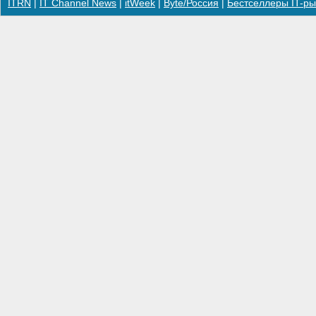
ITRN
|
IT Channel News
|
itWeek
|
Byte/Россия
|
Бестселлеры IT-ры