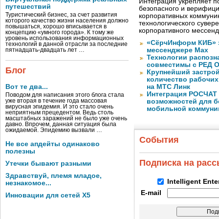
Интеграция укрепляет п
путешествий
безопасного и верифици
Туристический бизнес, за счет развития
корпоративных коммуник
которого качество жизни населения должно
технологического сувере
повышаться, хорошо вписывается в
корпоративного мессен
концепцию «умного города». К тому же
уровень использования информационных
«СёрчИнформ КИБ» 
технологий в данной отрасли за последние
мессенджере Max
пятнадцать-двадцать лет …
Технологии распозн
совместимы с РЕД 
Блог
Крупнейший застрой
количество рабочих 
Вот те два...
на МТС Линк
Интеграция РОСЧАТ 
Поводом для написания этого блога стала
уже вторая в течение года массовая
возможностей для б
вирусная эпидемия. И это стало очень
мобильной коммуни
неприятным прецедентом. Ведь столь
масштабных заражений не было уже очень
давно. Впрочем, данная ситуация была
ожидаемой. Эпидемию вызвали …
События
Не все апдейты одинаково
полезны
Подписка на рас
Утечки бывают разными
Здравствуй, племя младое,
Intelligent Ent
незнакомое...
E-mail
Инновации для сетей X5