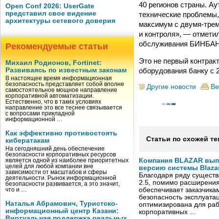
40 регионов страны. А
Open Conf 2026: UserGate
представил свое видение
технические проблемы,
архитектуры сетевого доверия
максимум с двумя-трем
и контроля», — отмети
обслуживания БИНБАН
Рекомендуемые статьи
Это не первый контрак
Михаил Родионов, Fortinet:
оборудования банку с 2
Развиваясь по известным законам
В настоящее время информационная
безопасность представляет собой вполне
Другие новости
Ве
самостоятельное мощное направление
корпоративной автоматизации.
Естественно, что в таких условиях
направление это все теснее связывается
с вопросами прикладной
информационной …
Как эффективно противостоять
Статьи по схожей те
кибератакам
На сегодняшний день обеспечение
безопасности корпоративных ресурсов
Компания BLAZAR вып
является одной из наиболее приоритетных
целей для любой компании вне
версию системы Blazar
зависимости от масштабов и сферы
Благодаря ряду существ
деятельности. Рынок информационной
2.5, помимо расширени
безопасности развивается, а это значит,
обеспечивает заказчик
что и …
безопасность эксплуата
Наталья Абрамович, Туристско-
оптимизирована для раб
информационный центр Казани:
корпоративных …
Виртуальная поддержка реальных