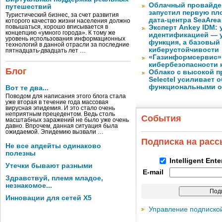
Облачный провайде
путешествий
запустил первую пло
Туристический бизнес, за счет развития
дата-центра SeaArea
которого качество жизни населения должно
повышаться, хорошо вписывается в
Эксперт Ankey IDM:
концепцию «умного города». К тому же
идентификацией — у
уровень использования информационных
функция, а базовый
технологий в данной отрасли за последние
киберустойчивости
пятнадцать-двадцать лет …
«Газинформсервис»
кибербезопасности 
Блог
Облако с высокой 
Selectel усиливает
функциональными 
Вот те два...
Поводом для написания этого блога стала
уже вторая в течение года массовая
вирусная эпидемия. И это стало очень
неприятным прецедентом. Ведь столь
События
масштабных заражений не было уже очень
давно. Впрочем, данная ситуация была
ожидаемой. Эпидемию вызвали …
Подписка на рас
Не все апдейты одинаково
полезны
Intelligent Ent
Утечки бывают разными
E-mail
Здравствуй, племя младое,
незнакомое...
Инновации для сетей X5
Управление подписко