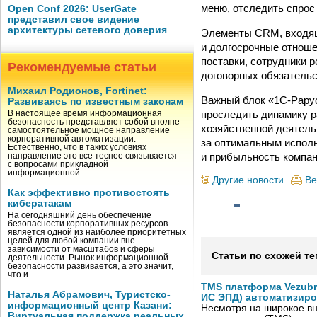
меню, отследить спрос
Open Conf 2026: UserGate
представил свое видение
архитектуры сетевого доверия
Элементы CRM, входящ
и долгосрочные отноше
поставки, сотрудники 
Рекомендуемые статьи
договорных обязательс
Михаил Родионов, Fortinet:
Важный блок «1С-Рарус
Развиваясь по известным законам
проследить динамику р
В настоящее время информационная
безопасность представляет собой вполне
хозяйственной деятель
самостоятельное мощное направление
корпоративной автоматизации.
за оптимальным испол
Естественно, что в таких условиях
и прибыльность компан
направление это все теснее связывается
с вопросами прикладной
информационной …
Другие новости
Ве
Как эффективно противостоять
кибератакам
На сегодняшний день обеспечение
безопасности корпоративных ресурсов
является одной из наиболее приоритетных
целей для любой компании вне
зависимости от масштабов и сферы
Статьи по схожей те
деятельности. Рынок информационной
безопасности развивается, а это значит,
что и …
TMS платформа Vezubr
Наталья Абрамович, Туристско-
ИС ЭПД) автоматизиро
информационный центр Казани:
Несмотря на широкое в
Виртуальная поддержка реальных