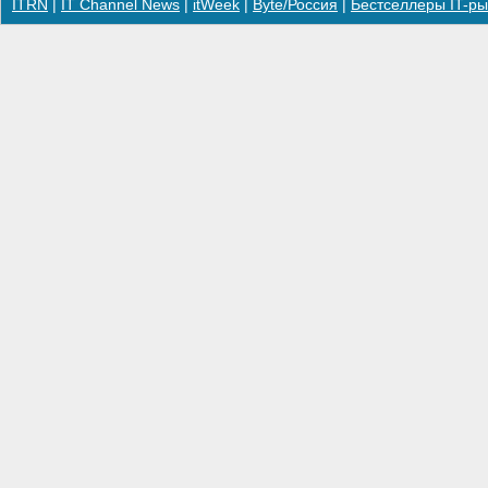
ITRN
|
IT Channel News
|
itWeek
|
Byte/Россия
|
Бестселлеры IT-ры