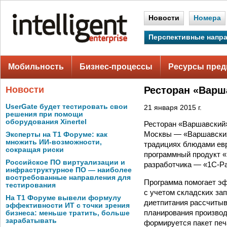
Новости
Номера
Перспективные напр
Мобильность
Бизнес-процессы
Ресурсы пред
Новости
Ресторан «Варш
UserGate будет тестировать свои
21 января 2015 г.
решения при помощи
оборудования Xinertel
Ресторан «Варшавский»
Москвы — «Варшавских
Эксперты на Т1 Форуме: как
множить ИИ-возможности,
традициях блюдами евр
сокращая риски
программный продукт «
Российское ПО виртуализации и
разработчика — «1С-Ра
инфраструктурное ПО — наиболее
востребованные направления для
Программа помогает эф
тестирования
с учетом складских зап
На Т1 Форуме вывели формулу
диетпитания рассчитыв
эффективности ИТ с точки зрения
планирования производ
бизнеса: меньше тратить, больше
зарабатывать
формируется пакет печ