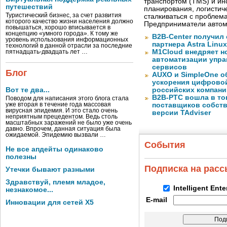
транспортом (TMS) и ин
путешествий
планирования, логистич
Туристический бизнес, за счет развития
сталкиваться с проблем
которого качество жизни населения должно
Предприниматели автом
повышаться, хорошо вписывается в
концепцию «умного города». К тому же
B2B-Center получил 
уровень использования информационных
партнера Astra Linux
технологий в данной отрасли за последние
M1Cloud внедряет н
пятнадцать-двадцать лет …
автоматизации упра
сервисов
Блог
AUXO и SimpleOne о
ускорения цифрово
Вот те два...
российских компани
B2B-РТС вошла в то
Поводом для написания этого блога стала
уже вторая в течение года массовая
поставщиков собст
вирусная эпидемия. И это стало очень
версии TAdviser
неприятным прецедентом. Ведь столь
масштабных заражений не было уже очень
давно. Впрочем, данная ситуация была
ожидаемой. Эпидемию вызвали …
События
Не все апдейты одинаково
полезны
Подписка на рас
Утечки бывают разными
Здравствуй, племя младое,
Intelligent Ent
незнакомое...
E-mail
Инновации для сетей X5