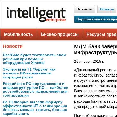
Новости
Номера
Перспективные напр
Мобильность
Бизнес-процессы
Ресурсы пред
Новости
МДМ банк завер
инфраструктур
UserGate будет тестировать свои
решения при помощи
26 января 2015 г.
оборудования Xinertel
Эксперты на Т1 Форуме: как
«Динамичный рост клие
множить ИИ-возможности,
инфраструктуры запаса
сокращая риски
нагрузки. Быстро меня
Российское ПО виртуализации и
изменения и плотные 
инфраструктурное ПО — наиболее
Внедренные системы п
востребованные направления для
тестирования
в зависимости от роста
расходы банка, а выс
На Т1 Форуме вывели формулу
эффективности ИТ с точки зрения
для предстоящей мигр
бизнеса: меньше тратить, больше
зарабатывать
При выборе варианта 