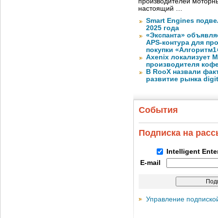
производителей моторны
настоящий …
Smart Engines подве
2025 года
«Экспанта» объявля
APS-контура для пр
покупки «Алгоритм1
Axenix локализует 
производителя коф
В RooX назвали фак
развитие рынка digita
События
Подписка на рас
Intelligent Ent
E-mail
Управление подписко