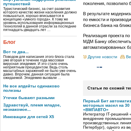
поколения, позволило б
путешествий
Туристический бизнес, за счет развития
которого качество жизни населения должно
В результате модерни
повышаться, хорошо вписывается в
по емкости и производ
концепцию «умного города». К тому же
уровень использования информационных
бизнеса банка на ближа
технологий в данной отрасли за последние
пятнадцать-двадцать лет …
Реализация проекта по
МДМ Банку обеспечить
Блог
автоматизированных б
Вот те два...
Другие новости
Ве
Поводом для написания этого блога стала
уже вторая в течение года массовая
вирусная эпидемия. И это стало очень
неприятным прецедентом. Ведь столь
масштабных заражений не было уже очень
давно. Впрочем, данная ситуация была
ожидаемой. Эпидемию вызвали …
Не все апдейты одинаково
Статьи по схожей те
полезны
Утечки бывают разными
Первый Бит автомати
Здравствуй, племя младое,
моторных масел на 30
незнакомое...
«ВМПАВТО»
Интегратор IT-решений
Инновации для сетей X5
внедрение промышленно
производственных лини
Петербург), одного из в