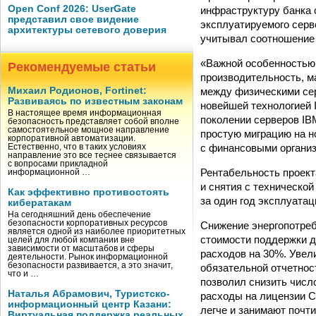
Open Conf 2026: UserGate
инфраструктуру банка 
представил свое видение
эксплуатируемого серв
архитектуры сетевого доверия
учитывал соотношение 
«Важной особенностью 
Рекомендуемые статьи
производительность, 
между физическими сер
Михаил Родионов, Fortinet:
Развиваясь по известным законам
новейшей технологией 
В настоящее время информационная
поколении серверов IB
безопасность представляет собой вполне
самостоятельное мощное направление
простую миграцию на н
корпоративной автоматизации.
с финансовыми организ
Естественно, что в таких условиях
направление это все теснее связывается
с вопросами прикладной
Рентабельность проект
информационной …
и снятия с техническо
Как эффективно противостоять
за один год эксплуатац
кибератакам
На сегодняшний день обеспечение
безопасности корпоративных ресурсов
Снижение энергопотреб
является одной из наиболее приоритетных
стоимости поддержки 
целей для любой компании вне
зависимости от масштабов и сферы
расходов на 30%. Увел
деятельности. Рынок информационной
безопасности развивается, а это значит,
обязательной отчетнос
что и …
позволил снизить числ
Наталья Абрамович, Туристско-
расходы на лицензии С
информационный центр Казани:
легче и занимают почт
Виртуальная поддержка реальных