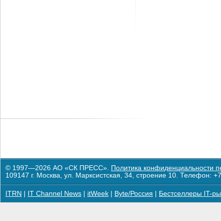
© 1997—2026 АО «СК ПРЕСС».
Политика конфиденциальности п
109147 г. Москва, ул. Марксистская, 34, строение 10. Телефон: +7
ITRN
|
IT Channel News
|
itWeek
|
Byte/Россия
|
Бестселлеры IT-ры