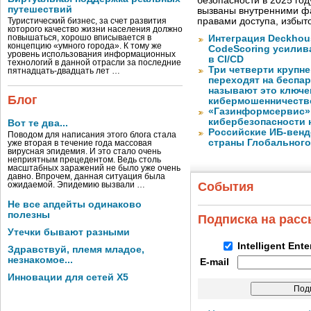
безопасности в 2025 год
путешествий
вызваны внутренними ф
правами доступа, избы
Туристический бизнес, за счет развития
которого качество жизни населения должно
повышаться, хорошо вписывается в
Интеграция Deckhous
концепцию «умного города». К тому же
CodeScoring усилив
уровень использования информационных
в CI/CD
технологий в данной отрасли за последние
Три четверти крупн
пятнадцать-двадцать лет …
переходят на беспа
называют это ключе
Блог
кибермошенничеств
«Газинформсервис»
кибербезопасности 
Вот те два...
Российские ИБ-венд
Поводом для написания этого блога стала
страны Глобального
уже вторая в течение года массовая
вирусная эпидемия. И это стало очень
неприятным прецедентом. Ведь столь
масштабных заражений не было уже очень
давно. Впрочем, данная ситуация была
События
ожидаемой. Эпидемию вызвали …
Не все апдейты одинаково
полезны
Подписка на рас
Утечки бывают разными
Intelligent Ent
Здравствуй, племя младое,
незнакомое...
E-mail
Инновации для сетей X5