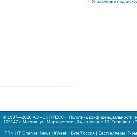
Управление подписко
© 1997—2026 АО «СК ПРЕСС».
Политика конфиденциальности п
109147 г. Москва, ул. Марксистская, 34, строение 10. Телефон: +7
ITRN
|
IT Channel News
|
itWeek
|
Byte/Россия
|
Бестселлеры IT-ры