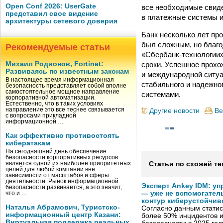
Open Conf 2026: UserGate
все необходимые свид
представил свое видение
в платежные системы и
архитектуры сетевого доверия
Банк несколько лет пр
был сложным, но благ
Рекомендуемые статьи
«Сбербанк-технологии
сроки. Успешное прохо
Михаил Родионов, Fortinet:
Развиваясь по известным законам
и международной ситу
В настоящее время информационная
стабильного и надежно
безопасность представляет собой вполне
самостоятельное мощное направление
системами.
корпоративной автоматизации.
Естественно, что в таких условиях
направление это все теснее связывается
Другие новости
Ве
с вопросами прикладной
информационной …
Как эффективно противостоять
кибератакам
На сегодняшний день обеспечение
безопасности корпоративных ресурсов
является одной из наиболее приоритетных
Статьи по схожей те
целей для любой компании вне
зависимости от масштабов и сферы
деятельности. Рынок информационной
Эксперт Ankey IDM: у
безопасности развивается, а это значит,
— уже не вспомогател
что и …
контур киберустойчив
Наталья Абрамович, Туристско-
Согласно данным статис
информационный центр Казани:
более 50% инцидентов
Виртуальная поддержка реальных