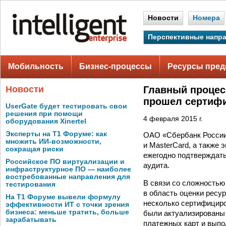
Новости
Номера
Перспективные напр
Мобильность
Бизнес-процессы
Ресурсы пред
Новости
Главный процес
прошел сертифи
UserGate будет тестировать свои
решения при помощи
4 февраля 2015 г.
оборудования Xinertel
Эксперты на Т1 Форуме: как
ОАО «Сбербанк России
множить ИИ-возможности,
и MasterCard, а также 
сокращая риски
ежегодно подтверждать
Российское ПО виртуализации и
аудита.
инфраструктурное ПО — наиболее
востребованные направления для
В связи со сложность
тестирования
в область оценки ресу
На Т1 Форуме вывели формулу
несколько сертифициро
эффективности ИТ с точки зрения
бизнеса: меньше тратить, больше
были актуализированы
зарабатывать
платежных карт и выпо