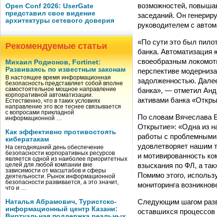
возможностей, повыша
Open Conf 2026: UserGate
представил свое видение
заседаний. Он генерир
архитектуры сетевого доверия
руководителем с автом
«По сути это был пило
Рекомендуемые статьи
банка. Автоматизация 
своеобразным локомот
Михаил Родионов, Fortinet:
Развиваясь по известным законам
перспективе модерниза
В настоящее время информационная
задолженностью. Далее
безопасность представляет собой вполне
банка», — отметил Анд
самостоятельное мощное направление
корпоративной автоматизации.
активами банка «Откры
Естественно, что в таких условиях
направление это все теснее связывается
с вопросами прикладной
По словам Вячеслава Б
информационной …
Открытие»: «Одна из н
Как эффективно противостоять
работы с проблемными 
кибератакам
удовлетворяет нашим т
На сегодняшний день обеспечение
безопасности корпоративных ресурсов
и мотивированность ко
является одной из наиболее приоритетных
взыскания по ФЛ, а та
целей для любой компании вне
зависимости от масштабов и сферы
Помимо этого, использ
деятельности. Рынок информационной
безопасности развивается, а это значит,
мониторинга возникнов
что и …
Следующим шагом разви
Наталья Абрамович, Туристско-
информационный центр Казани:
оставшихся процессов 
Виртуальная поддержка реальных