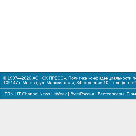
© 1997—2026 АО «СК ПРЕСС».
Политика конфиденциальности п
109147 г. Москва, ул. Марксистская, 34, строение 10. Телефон: +7
ITRN
|
IT Channel News
|
itWeek
|
Byte/Россия
|
Бестселлеры IT-ры