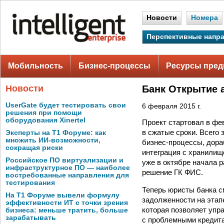
Новости
Номера
Перспективные напр
Мобильность
Бизнес-процессы
Ресурсы пред
Новости
Банк Открытие 
UserGate будет тестировать свои
6 февраля 2015 г.
решения при помощи
оборудования Xinertel
Проект стартовал в фе
в сжатые сроки. Всего
Эксперты на Т1 Форуме: как
множить ИИ-возможности,
бизнес-процессы, дор
сокращая риски
интеграция с хранилище
Российское ПО виртуализации и
уже в октябре начала 
инфраструктурное ПО — наиболее
решение ГК ФИС.
востребованные направления для
тестирования
Теперь юристы банка с
На Т1 Форуме вывели формулу
задолженности на этап
эффективности ИТ с точки зрения
которая позволяет упр
бизнеса: меньше тратить, больше
зарабатывать
с проблемными кредит