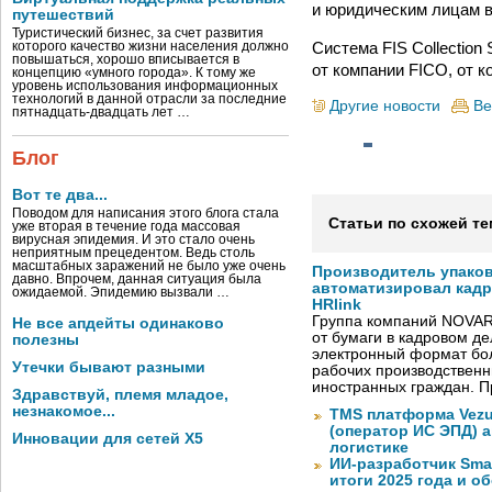
и юридическим лицам в
путешествий
Туристический бизнес, за счет развития
Система FIS Collectio
которого качество жизни населения должно
повышаться, хорошо вписывается в
от компании FICO, от к
концепцию «умного города». К тому же
уровень использования информационных
технологий в данной отрасли за последние
Другие новости
Ве
пятнадцать-двадцать лет …
Блог
Вот те два...
Поводом для написания этого блога стала
Статьи по схожей те
уже вторая в течение года массовая
вирусная эпидемия. И это стало очень
неприятным прецедентом. Ведь столь
масштабных заражений не было уже очень
Производитель упако
давно. Впрочем, данная ситуация была
автоматизировал кад
ожидаемой. Эпидемию вызвали …
HRlink
Группа компаний NOVAR
Не все апдейты одинаково
от бумаги в кадровом д
полезны
электронный формат бол
Утечки бывают разными
рабочих производствен
иностранных граждан. П
Здравствуй, племя младое,
незнакомое...
TMS платформа Vezu
(оператор ИС ЭПД) 
Инновации для сетей X5
логистике
ИИ-разработчик Sma
итоги 2025 года и 