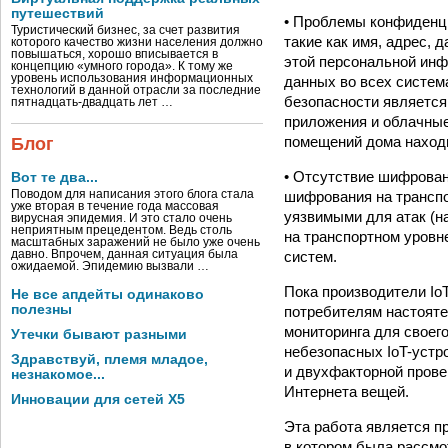
путешествий
• Проблемы конфиденц
Туристический бизнес, за счет развития
такие как имя, адрес,
которого качество жизни населения должно
повышаться, хорошо вписывается в
этой персональной инф
концепцию «умного города». К тому же
уровень использования информационных
данных во всех систем
технологий в данной отрасли за последние
безопасности является
пятнадцать-двадцать лет …
приложения и облачны
помещений дома наход
Блог
• Отсутствие шифрован
Вот те два...
шифрования на транспо
Поводом для написания этого блога стала
уже вторая в течение года массовая
уязвимыми для атак (н
вирусная эпидемия. И это стало очень
неприятным прецедентом. Ведь столь
на транспортном уровн
масштабных заражений не было уже очень
систем.
давно. Впрочем, данная ситуация была
ожидаемой. Эпидемию вызвали …
Пока производители Io
Не все апдейты одинаково
полезны
потребителям настояте
мониторинга для своег
Утечки бывают разными
небезопасных IoT-устр
Здравствуй, племя младое,
и двухфакторной прове
незнакомое...
Интернета вещей.
Инновации для сетей X5
Эта работа является п
в котором была рассмо