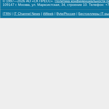
© 1997—2026 АО «СК ПРЕСС».
Политика конфиденциальности п
109147 г. Москва, ул. Марксистская, 34, строение 10. Телефон: +7
ITRN
|
IT Channel News
|
itWeek
|
Byte/Россия
|
Бестселлеры IT-ры