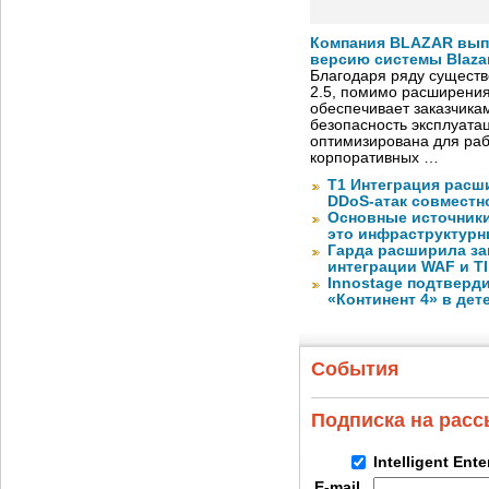
Компания BLAZAR вып
версию системы Blazar
Благодаря ряду существ
2.5, помимо расширени
обеспечивает заказчик
безопасность эксплуата
оптимизирована для раб
корпоративных …
Т1 Интеграция расш
DDoS-атак совместно
Основные источник
это инфраструктур
Гарда расширила за
интеграции WAF и TI
Innostage подтвер
«Континент 4» в дет
События
Подписка на рас
Intelligent Ent
E-mail