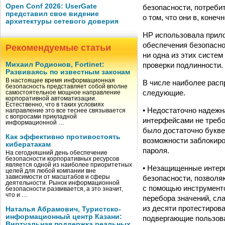
Open Conf 2026: UserGate
безопасности, потреби
представил свое видение
о том, что они в, коне
архитектуры сетевого доверия
HP использовала прило
обеспечения безопасно
Рекомендуемые статьи
ни одна из этих систе
проверки подлинности.
Михаил Родионов, Fortinet:
Развиваясь по известным законам
В настоящее время информационная
В числе наиболее расп
безопасность представляет собой вполне
следующие.
самостоятельное мощное направление
корпоративной автоматизации.
Естественно, что в таких условиях
• Недостаточно надежн
направление это все теснее связывается
с вопросами прикладной
интерфейсами не требо
информационной …
было достаточно букве
Как эффективно противостоять
возможности заблокиро
кибератакам
пароля.
На сегодняшний день обеспечение
безопасности корпоративных ресурсов
является одной из наиболее приоритетных
• Незащищенные интер
целей для любой компании вне
безопасности, позволя
зависимости от масштабов и сферы
деятельности. Рынок информационной
с помощью инструменто
безопасности развивается, а это значит,
что и …
перебора значений, сла
из десяти протестиров
Наталья Абрамович, Туристско-
информационный центр Казани:
подвергающие пользов
Виртуальная поддержка реальных