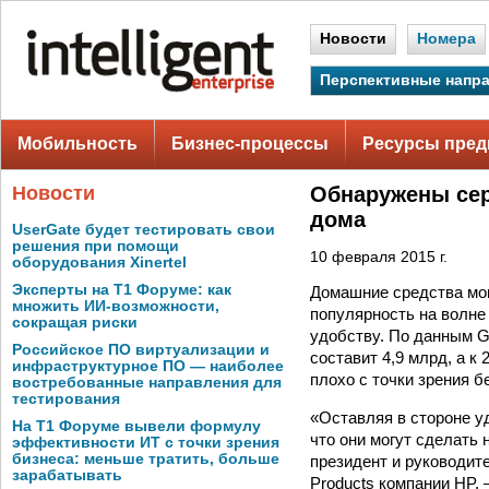
Новости
Номера
Перспективные напр
Мобильность
Бизнес-процессы
Ресурсы пред
Новости
Обнаружены сер
дома
UserGate будет тестировать свои
решения при помощи
10 февраля 2015 г.
оборудования Xinertel
Эксперты на Т1 Форуме: как
Домашние средства мон
множить ИИ-возможности,
популярность на волне
сокращая риски
удобству. По данным Ga
Российское ПО виртуализации и
составит 4,9 млрд, а к
инфраструктурное ПО — наиболее
плохо с точки зрения б
востребованные направления для
тестирования
«Оставляя в стороне у
На Т1 Форуме вывели формулу
что они могут сделать 
эффективности ИТ с точки зрения
бизнеса: меньше тратить, больше
президент и руководите
зарабатывать
Products компании HP.