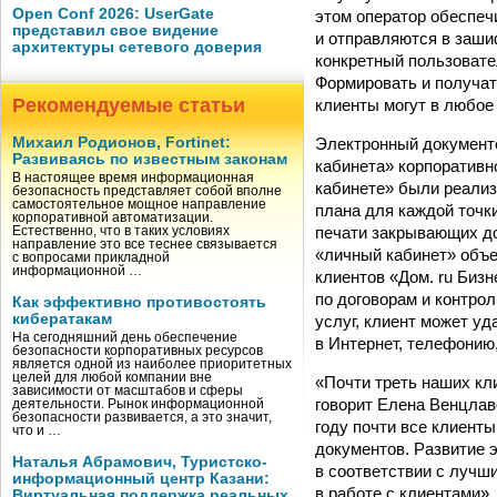
Open Conf 2026: UserGate
этом оператор обеспеч
представил свое видение
и отправляются в заши
архитектуры сетевого доверия
конкретный пользоват
Формировать и получат
Рекомендуемые статьи
клиенты могут в любое
Электронный документо
Михаил Родионов, Fortinet:
Развиваясь по известным законам
кабинета» корпоративно
В настоящее время информационная
кабинете» были реали
безопасность представляет собой вполне
самостоятельное мощное направление
плана для каждой точки
корпоративной автоматизации.
печати закрывающих до
Естественно, что в таких условиях
направление это все теснее связывается
«личный кабинет» объе
с вопросами прикладной
информационной …
клиентов «Дом. ru Биз
по договорам и контро
Как эффективно противостоять
кибератакам
услуг, клиент может у
На сегодняшний день обеспечение
в Интернет, телефонию
безопасности корпоративных ресурсов
является одной из наиболее приоритетных
целей для любой компании вне
«Почти треть наших кл
зависимости от масштабов и сферы
говорит Елена Венцлаво
деятельности. Рынок информационной
безопасности развивается, а это значит,
году почти все клиент
что и …
документов. Развитие 
Наталья Абрамович, Туристско-
в соответствии с луч
информационный центр Казани:
в работе с клиентами».
Виртуальная поддержка реальных