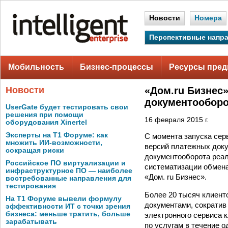
Новости
Номера
Перспективные напр
Мобильность
Бизнес-процессы
Ресурсы пред
Новости
«Дом.ru Бизнес»
документооборо
UserGate будет тестировать свои
решения при помощи
16 февраля 2015 г.
оборудования Xinertel
Эксперты на Т1 Форуме: как
С момента запуска сер
множить ИИ-возможности,
версий платежных доку
сокращая риски
документооборота реал
Российское ПО виртуализации и
систематизации обмен
инфраструктурное ПО — наиболее
«Дом. ru Бизнес».
востребованные направления для
тестирования
Более 20 тысяч клиент
На Т1 Форуме вывели формулу
документами, сократив
эффективности ИТ с точки зрения
бизнеса: меньше тратить, больше
электронного сервиса 
зарабатывать
по услугам в течение 