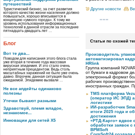
путешествий
Другие новости
Ве
Туристический бизнес, за счет развития
которого качество жизни населения должно
повышаться, хорошо вписывается в
концепцию «умного города». К тому же
уровень использования информационных
технологий в данной отрасли за последние
пятнадцать-двадцать лет …
Статьи по схожей те
Блог
Вот те два...
Производитель упако
Поводом для написания этого блога стала
автоматизировал кад
уже вторая в течение года массовая
HRlink
вирусная эпидемия. И это стало очень
Группа компаний NOVAR
неприятным прецедентом. Ведь столь
от бумаги в кадровом д
масштабных заражений не было уже очень
давно. Впрочем, данная ситуация была
электронный формат бол
ожидаемой. Эпидемию вызвали …
рабочих производствен
иностранных граждан. П
Не все апдейты одинаково
полезны
TMS платформа Vezu
(оператор ИС ЭПД) 
Утечки бывают разными
логистике
ИИ-разработчик Sma
Здравствуй, племя младое,
итоги 2025 года и 
незнакомое...
достижения
Инновации для сетей X5
«РТД-Карго» вдвое 
обработки заявок с
BPMSoft
CorpSoft24 создала