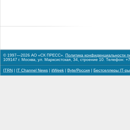
© 1997—2026 АО «СК ПРЕСС».
Политика конфиденциальности п
109147 г. Москва, ул. Марксистская, 34, строение 10. Телефон: +7
ITRN
|
IT Channel News
|
itWeek
|
Byte/Россия
|
Бестселлеры IT-ры