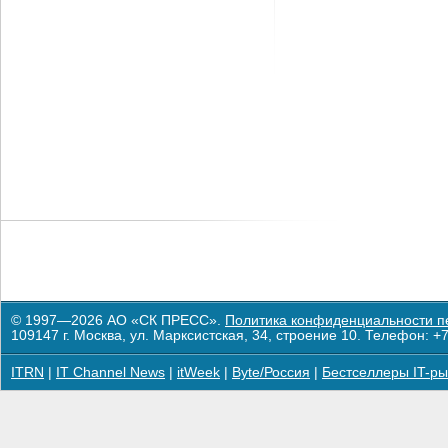
© 1997—2026 АО «СК ПРЕСС».
Политика конфиденциальности п
109147 г. Москва, ул. Марксистская, 34, строение 10. Телефон: +7
ITRN
|
IT Channel News
|
itWeek
|
Byte/Россия
|
Бестселлеры IT-ры