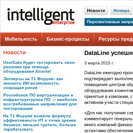
Новости
Номера
Перспективные напр
Мобильность
Бизнес-процессы
Ресурсы пред
Новости
DataLine успеш
UserGate будет тестировать свои
3 марта 2015 г.
решения при помощи
оборудования Xinertel
DataLine ежегодно про
подтверждает выполнен
Эксперты на Т1 Форуме: как
множить ИИ-возможности,
помещения центров обр
сокращая риски
оборудования клиентов
Российское ПО виртуализации и
принятые в компании, 
инфраструктурное ПО — наиболее
активном участи специ
востребованные направления для
тестирования
«Для нас получение се
На Т1 Форуме вывели формулу
комментирует генераль
эффективности ИТ с точки зрения
много компаний финанс
бизнеса: меньше тратить, больше
зарабатывать
аспектами обеспечения