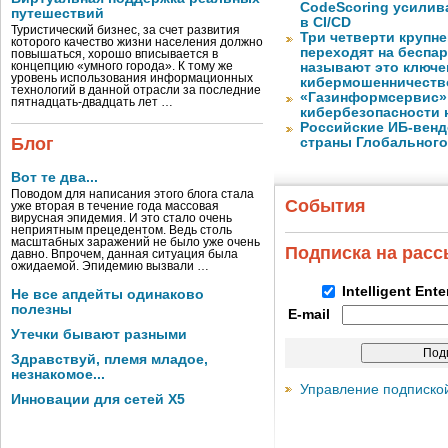
CodeScoring усилив
путешествий
в CI/CD
Туристический бизнес, за счет развития
Три четверти крупн
которого качество жизни населения должно
переходят на беспа
повышаться, хорошо вписывается в
концепцию «умного города». К тому же
называют это ключе
уровень использования информационных
кибермошенничеств
технологий в данной отрасли за последние
«Газинформсервис»
пятнадцать-двадцать лет …
кибербезопасности 
Российские ИБ-венд
Блог
страны Глобального
Вот те два...
Поводом для написания этого блога стала
События
уже вторая в течение года массовая
вирусная эпидемия. И это стало очень
неприятным прецедентом. Ведь столь
масштабных заражений не было уже очень
Подписка на рас
давно. Впрочем, данная ситуация была
ожидаемой. Эпидемию вызвали …
Intelligent Ent
Не все апдейты одинаково
полезны
E-mail
Утечки бывают разными
Здравствуй, племя младое,
незнакомое...
Управление подписко
Инновации для сетей X5