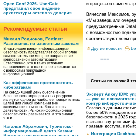
и процессов самым ст
Open Conf 2026: UserGate
представил свое видение
архитектуры сетевого доверия
Вячеслав Максимов, ру
«Мы завершили очередн
предусмотренные DataL
Рекомендуемые статьи
с возможностью подклю
соответствуют всем п
Михаил Родионов, Fortinet:
Развиваясь по известным законам
Другие новости
Ве
В настоящее время информационная
безопасность представляет собой вполне
самостоятельное мощное направление
корпоративной автоматизации.
Естественно, что в таких условиях
направление это все теснее связывается
с вопросами прикладной
информационной …
Статьи по схожей те
Как эффективно противостоять
кибератакам
На сегодняшний день обеспечение
Эксперт Ankey IDM: у
безопасности корпоративных ресурсов
— уже не вспомогател
является одной из наиболее приоритетных
контур киберустойчив
целей для любой компании вне
зависимости от масштабов и сферы
Согласно данным статис
деятельности. Рынок информационной
более 50% инцидентов
безопасности развивается, а это значит,
безопасности в 2025 год
что и …
вызваны внутренними ф
правами доступа, избы
Наталья Абрамович, Туристско-
информационный центр Казани:
Интеграция Deckhous
Виртуальная поддержка реальных