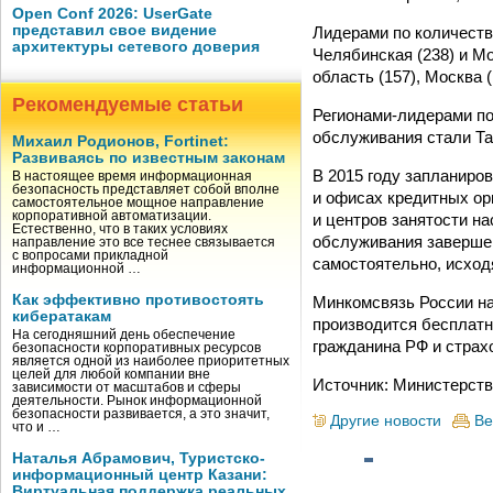
Open Conf 2026: UserGate
представил свое видение
Лидерами по количеств
архитектуры сетевого доверия
Челябинская (238) и Мо
область (157), Москва 
Рекомендуемые статьи
Регионами-лидерами по
обслуживания стали Та
Михаил Родионов, Fortinet:
Развиваясь по известным законам
В 2015 году запланиро
В настоящее время информационная
безопасность представляет собой вполне
и офисах кредитных ор
самостоятельное мощное направление
корпоративной автоматизации.
и центров занятости н
Естественно, что в таких условиях
обслуживания завершен
направление это все теснее связывается
с вопросами прикладной
самостоятельно, исход
информационной …
Как эффективно противостоять
Минкомсвязь России на
кибератакам
производится бесплатн
На сегодняшний день обеспечение
гражданина РФ и страх
безопасности корпоративных ресурсов
является одной из наиболее приоритетных
целей для любой компании вне
Источник: Министерств
зависимости от масштабов и сферы
деятельности. Рынок информационной
безопасности развивается, а это значит,
Другие новости
Ве
что и …
Наталья Абрамович, Туристско-
информационный центр Казани:
Виртуальная поддержка реальных