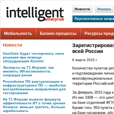
Новости
Номера
Перспективные напр
Мобильность
Бизнес-процессы
Ресурсы пред
Новости
Зарегистрирова
всей России
UserGate будет тестировать свои
решения при помощи
6 марта 2015 г.
оборудования Xinertel
Эксперты на Т1 Форуме: как
Количество пунктов ре
множить ИИ-возможности,
и подтверждения лично
сокращая риски
многофункциональных ц
Российское ПО виртуализации и
территории Российской
инфраструктурное ПО — наиболее
востребованные направления для
За февраль 2015 года 
тестирования
Из них 3308 — это цен
На Т1 Форуме вывели формулу
на базе отделений ФГУ
эффективности ИТ с точки зрения
бизнеса: меньше тратить, больше
Кроме того, 953 пункт
зарабатывать
на базе госорганов, о