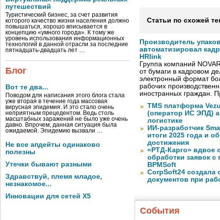
путешествий
Туристический бизнес, за счет развития
Статьи по схожей те
которого качество жизни населения должно
повышаться, хорошо вписывается в
концепцию «умного города». К тому же
уровень использования информационных
Производитель упако
технологий в данной отрасли за последние
автоматизировал кад
пятнадцать-двадцать лет …
HRlink
Группа компаний NOVAR
Блог
от бумаги в кадровом д
электронный формат бол
рабочих производствен
Вот те два...
иностранных граждан. П
Поводом для написания этого блога стала
уже вторая в течение года массовая
TMS платформа Vezu
вирусная эпидемия. И это стало очень
(оператор ИС ЭПД) 
неприятным прецедентом. Ведь столь
масштабных заражений не было уже очень
логистике
давно. Впрочем, данная ситуация была
ИИ-разработчик Sma
ожидаемой. Эпидемию вызвали …
итоги 2025 года и 
достижения
Не все апдейты одинаково
«РТД-Карго» вдвое 
полезны
обработки заявок с
Утечки бывают разными
BPMSoft
CorpSoft24 создала
Здравствуй, племя младое,
документов при раб
незнакомое...
Инновации для сетей X5
События