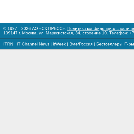
© 1997—2026 АО «СК ПРЕСС».
Политика конфиденциальности п
109147 г. Москва, ул. Марксистская, 34, строение 10. Телефон: +7
ITRN
|
IT Channel News
|
itWeek
|
Byte/Россия
|
Бестселлеры IT-ры