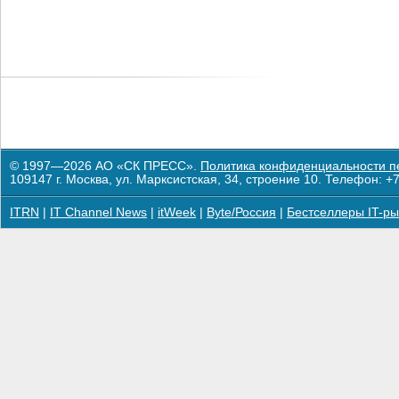
© 1997—2026 АО «СК ПРЕСС».
Политика конфиденциальности п
109147 г. Москва, ул. Марксистская, 34, строение 10. Телефон: +7
ITRN
|
IT Channel News
|
itWeek
|
Byte/Россия
|
Бестселлеры IT-ры