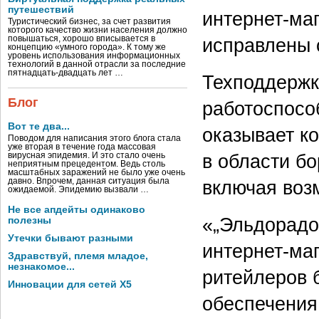
путешествий
интернет-ма
Туристический бизнес, за счет развития
которого качество жизни населения должно
повышаться, хорошо вписывается в
исправлены 
концепцию «умного города». К тому же
уровень использования информационных
технологий в данной отрасли за последние
пятнадцать-двадцать лет …
Техподдержк
Блог
работоспосо
Вот те два...
оказывает к
Поводом для написания этого блога стала
уже вторая в течение года массовая
в области б
вирусная эпидемия. И это стало очень
неприятным прецедентом. Ведь столь
масштабных заражений не было уже очень
давно. Впрочем, данная ситуация была
включая воз
ожидаемой. Эпидемию вызвали …
Не все апдейты одинаково
«„Эльдорадо
полезны
Утечки бывают разными
интернет-ма
Здравствуй, племя младое,
незнакомое...
ритейлеров 
Инновации для сетей X5
обеспечения