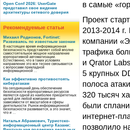
в самые «го
Open Conf 2026: UserGate
представил свое видение
архитектуры сетевого доверия
Проект старт
Рекомендуемые статьи
2013-2014 г.
Михаил Родионов, Fortinet:
компании «Э
Развиваясь по известным законам
В настоящее время информационная
трафика бол
безопасность представляет собой вполне
самостоятельное мощное направление
корпоративной автоматизации.
и Qrator La
Естественно, что в таких условиях
направление это все теснее связывается
с вопросами прикладной
5 крупных D
информационной …
Как эффективно противостоять
полоса атаки
кибератакам
На сегодняшний день обеспечение
безопасности корпоративных ресурсов
320 тысяч ха
является одной из наиболее приоритетных
целей для любой компании вне
зависимости от масштабов и сферы
были сплани
деятельности. Рынок информационной
безопасности развивается, а это значит,
что и …
интернет-пл
Наталья Абрамович, Туристско-
позволило н
информационный центр Казани:
Виртуальная поддержка реальных