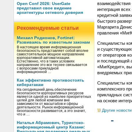
взаимодействия 
Open Conf 2026: UserGate
представил свое видение
интеграция всех
архитектуры сетевого доверия
кредитной заявк
быстрого развер
Маргарита Денис
Рекомендуемые статьи
правления «МигК
Михаил Родионов, Fortinet:
Развиваясь по известным законам
Специалисты ко
В настоящее время информационная
и существующих
безопасность представляет собой вполне
от операторов к
самостоятельное мощное направление
корпоративной автоматизации.
и последующей а
Естественно, что в таких условиях
направление это все теснее связывается
«МигКредит», вы
с вопросами прикладной
внедряемых при
информационной …
Как эффективно противостоять
Специалисты ко
кибератакам
комплексного пр
На сегодняшний день обеспечение
безопасности корпоративных ресурсов
прикладных сист
является одной из наиболее приоритетных
на основе интег
целей для любой компании вне
зависимости от масштабов и сферы
деятельности. Рынок информационной
Другие новости
безопасности развивается, а это значит,
что и …
Наталья Абрамович, Туристско-
информационный центр Казани:
Виртуальная поддержка реальных