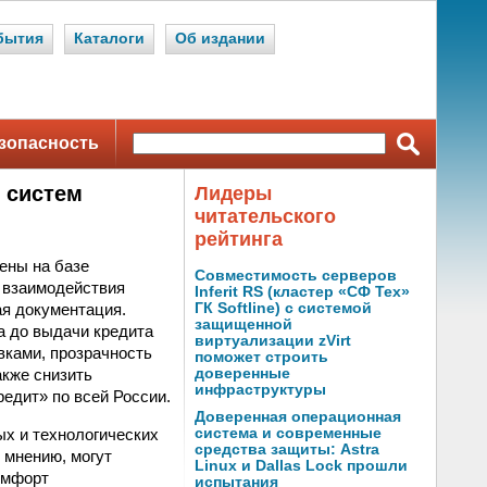
бытия
Каталоги
Об издании
зопасность
 систем
Лидеры
читательского
рейтинга
ены на базе
Совместимость серверов
а взаимодействия
Inferit RS (кластер «СФ Тех»
ая документация.
ГК Softline) с системой
защищенной
а до выдачи кредита
виртуализации zVirt
вками, прозрачность
поможет строить
акже снизить
доверенные
инфраструктуры
едит» по всей России.
Доверенная операционная
х и технологических
система и современные
средства защиты: Astra
 мнению, могут
Linux и Dallas Lock прошли
омфорт
испытания