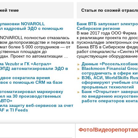
жей теме
Статьи по схожей отрасл
 упаковки NOVAROLL
Банк ВТБ запускает электр
ал кадровый ЭДО с помощью
Сибирском регионе
В мае 2017 года ООО Фирма 
 NOVAROLL полностью отказалась
к реализации проекта по до
овом делопроизводстве и перевела в
пусконаладке электронных о
ат более 5 000 сотрудников — от
Банка ВТБ в Сибирском федер
дственных площадок до
работ специалисты «Синтез 
дан. Проект по автоматизации …
существующее оборудование
а Vezubr и ГК «Астрал»
Данные «Россельхозбанк
 ЭПД) автоматизировали ЭДО в
Blackmoon Financial Grou
сотрудничать в сфере к
вдвое сократила время
ВЭБ, АСИ, WorldSkills Ru
явок с помощью CRM на базе
сформируют учебные ст
прорывных технологий
втоматизировал маркировку
Банк «Открытие» заверш
ел на 30 производственных
по внедрению искусствен
АВТО»
работе операторов конта
ила защиту веб-сервисов за счет
F и TI Feeds
Фото/Видеорепорта