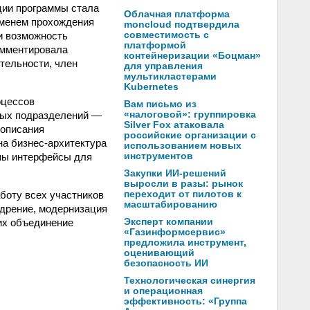
ции программы стала
Облачная платформа
еменем прохождения
moncloud подтвердила
ли возможность
совместимость с
платформой
омментировала
контейнеризации «Боцман»
тельности, член
для управления
мультикластерами
Kubernetes
оцессов
Вам письмо из
ных подразделений —
«налоговой»: группировка
Silver Fox атаковала
 описания
российские организации с
на бизнес-архитектура
использованием новых
аны интерфейсы для
инструментов
Закупки ИИ-решений
выросли в разы: рынок
боту всех участников
переходит от пилотов к
масштабированию
едрение, модернизация
 их объединение
Эксперт компании
«Газинформсервис»
предложила инструмент,
оценивающий
безопасность ИИ
Технологическая синергия
и операционная
эффективность: «Группа