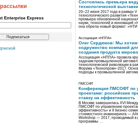
Состоялась премьера вед
 рассылки
технологической выставк
20–22 июня 2017 года в рамках 
технологического развития «Тех
ent Enterprise Express
премьера обновленной национал
науки, технологий и инноваций 
она обрела новый формат: «НТ
Ассоциация «НППА»
Олег Сердюков: Мы хотим
содружество компаний дл
дпиской
создания продукта мирово
Ассоциация «НППА» провела кру
задачам промышленной автомати
технологической революции в ра
Форума «Технопром»-2017. Осно
подходы к промышленной автома
ПМСОФТ
Конференция ПМСОФТ по 
проектами: российские пр
ставку на эффективность
В Москве завершилась XVI Межд
ПМСОФТ по управлению проекта
эффективность» и II бизнес-сем
стоимостного инжиниринга — AA
Workshop — 2017, проводимый в 
программы …