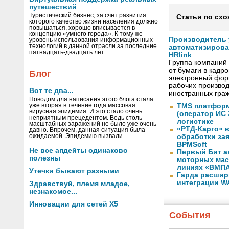
путешествий
Туристический бизнес, за счет развития
Статьи по схо
которого качество жизни населения должно
повышаться, хорошо вписывается в
концепцию «умного города». К тому же
Производитель
уровень использования информационных
технологий в данной отрасли за последние
автоматизиров
пятнадцать-двадцать лет …
HRlink
Группа компаний
от бумаги в кадр
Блог
электронный форм
рабочих произво
Вот те два...
иностранных граж
Поводом для написания этого блога стала
уже вторая в течение года массовая
TMS платформ
вирусная эпидемия. И это стало очень
(оператор ИС
неприятным прецедентом. Ведь столь
логистике
масштабных заражений не было уже очень
«РТД-Карго» 
давно. Впрочем, данная ситуация была
ожидаемой. Эпидемию вызвали …
обработки за
BPMSoft
Не все апдейты одинаково
Первый Бит а
полезны
моторных мас
линиях «ВМП
Утечки бывают разными
Гарда расшир
интеграции WA
Здравствуй, племя младое,
незнакомое...
Инновации для сетей X5
События