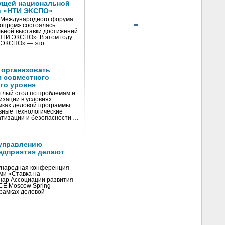
ущей национальной
и «НТИ ЭКСПО»
V Международного форума
нопром» состоялась
ьной выставки достижений
«НТИ ЭКСПО». В этом году
И ЭКСПО» — это …
 организовать
я совместного
го уровня
глый стол по проблемам и
зации в условиях
мках деловой программы
вные технологические
тизации и безопасности …
управлению
едприятия делают
ународная конференция
ми «Ставка на
инар Ассоциации развития
CE Moscow Spring
рамках деловой