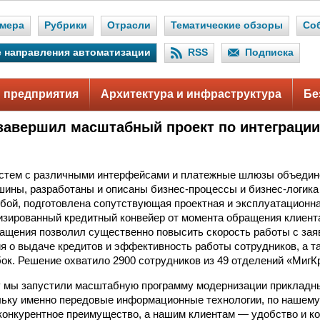
мера
Рубрики
Отрасли
Тематические обзоры
Со
 направления автоматизации
RSS
Подписка
 предприятия
Архитектура и инфраструктура
Бе
завершил масштабный проект по интеграции
истем с различными интерфейсами и платежные шлюзы объедин
шины, разработаны и описаны бизнес-процессы и бизнес-логик
бой, подготовлена сопутствующая проектная и эксплуатационн
зированный кредитный конвейер от момента обращения клиент
ращения позволил существенно повысить скорость работы с зая
я о выдаче кредитов и эффективность работы сотрудников, а т
ок. Решение охватило 2900 сотрудников из 49 отделений «МигКр
 мы запустили масштабную программу модернизации прикладны
льку именно передовые информационные технологии, по нашему
конкурентное преимущество, а нашим клиентам — удобство и к