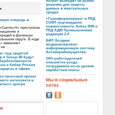
Астра» выводит на рынок
решение для защиты
данных в виртуальных
и
средах
«Газинформсервис» и РЕД
онную очередь в
СОФТ подтвердили
совместимость Ankey IDM и
«Синтез Н» приступила
РЕД АДМ Промышленная
оснащению и
редакция 2.0
чередей в филиалах
альном округе. В ходе
БФТ-Холдинг
Н» заменяют
модернизировал
 на …
информационную систему
Алтайкрайимущества
а» под защитой
p и Group-IB будут
28% работодателей
ибербезопасности
опасаются ухода
ssia и Кибер Россия
сотрудников из-за уровня
андарты в сфере
заработной платы
ил пилотный проект
Мы в социальных
ного интеллекта в
ктного центра
сетях
жи