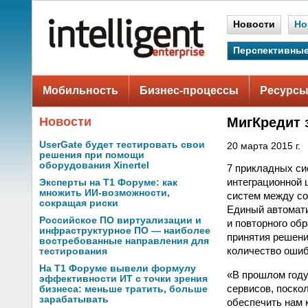
Новости
Но
Перспективные
Мобильность
Бизнес-процессы
Ресурсы
Новости
МигКредит 
UserGate будет тестировать свои
20 марта 2015 г.
решения при помощи
оборудования Xinertel
7 прикладных с
интеграционной 
Эксперты на Т1 Форуме: как
множить ИИ-возможности,
систем между со
сокращая риски
Единый автомати
Российское ПО виртуализации и
и повторного об
инфраструктурное ПО — наиболее
принятия решени
востребованные направления для
количество ошиб
тестирования
На Т1 Форуме вывели формулу
«В прошлом году
эффективности ИТ с точки зрения
сервисов, поско
бизнеса: меньше тратить, больше
зарабатывать
обеспечить нам 