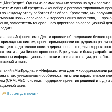
с „МигКредит“. Одним из самых важных этапов на пути реализа
 систем: единый кредитный конвейер с регламентированным вр
и по каждому этапу работает без сбоев. Кроме того, мы получи
тывания новых сервисов в интересах наших клиентов», — прок
енко, заместитель генерального директора по операционной дея
редит».
мпании «Инфосистемы Джет» провели обследование бизнес-пр
 прикладных систем, проинтервьюировали сотрудников различ
олл-центра до членов совета директоров — с целью корректного
втоматизации бизнес-процессов. В результате была разработа
явлены информационные потоки и точки интеграции, разработ
ложений и шины.
мпаний «МигКредит» и «Инфосистемы Джет» координировали ра
оекта. Его уникальными особенностями стали параллельное вн
ем (CRM, АБС, системы поддержки принятия решений и т. д.) и
рационной шины.
Версия для печати