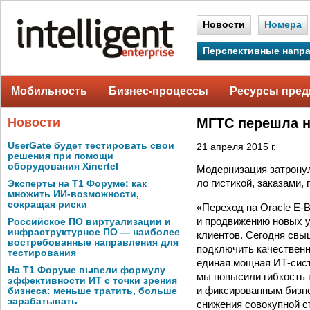
Новости
Номера
Перспективные напр
Мобильность
Бизнес-процессы
Ресурсы пред
Новости
МГТС перешла н
UserGate будет тестировать свои
21 апреля 2015 г.
решения при помощи
оборудования Xinertel
Модернизация затрону
ло гистикой, заказами,
Эксперты на Т1 Форуме: как
множить ИИ-возможности,
сокращая риски
«Переход на Oracle E-B
и продвижению новых у
Российское ПО виртуализации и
инфраструктурное ПО — наиболее
клиентов. Сегодня св
востребованные направления для
подключить качественн
тестирования
единая мощная ИТ-сист
На Т1 Форуме вывели формулу
мы повысили гибкость 
эффективности ИТ с точки зрения
и фиксированным бизне
бизнеса: меньше тратить, больше
зарабатывать
снижения совокупной с