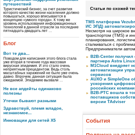
путешествий
Статьи по схожей те
Туристический бизнес, за счет развития
которого качество жизни населения должно
повышаться, хорошо вписывается в
концепцию «умного города». К тому же
TMS платформа Vezubr
уровень использования информационных
ИС ЭПД) автоматизиро
технологий в данной отрасли за последние
Несмотря на широкое в
пятнадцать-двадцать лет …
транспортом (TMS) и ин
планирования, логистич
Блог
сталкиваться с проблем
Предприниматели автом
Вот те два...
B2B-Center получил 
Поводом для написания этого блога стала
партнера Astra Linux
уже вторая в течение года массовая
M1Cloud внедряет н
вирусная эпидемия. И это стало очень
неприятным прецедентом. Ведь столь
автоматизации упра
масштабных заражений не было уже очень
сервисов
давно. Впрочем, данная ситуация была
AUXO и SimpleOne о
ожидаемой. Эпидемию вызвали …
ускорения цифрово
российских компани
Не все апдейты одинаково
B2B-РТС вошла в то
полезны
поставщиков собст
Утечки бывают разными
версии TAdviser
Здравствуй, племя младое,
незнакомое...
События
Инновации для сетей X5