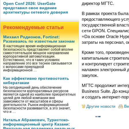
директор МГТС.
Open Conf 2026: UserGate
представил свое видение
архитектуры сетевого доверия
В рамках проекта была
предоставляющего услу
государственной власти
Рекомендуемые статьи
сети GPON. Специалис
=Dа основе Oracle Hyp
Михаил Родионов, Fortinet:
Развиваясь по известным законам
затраты на персонал, 
В настоящее время информационная
безопасность представляет собой вполне
Кроме того, произведе
самостоятельное мощное направление
корпоративной автоматизации.
капитальным строитель
Естественно, что в таких условиях
и контролирует строит
направление это все теснее связывается
с вопросами прикладной
налажен электронный 
информационной …
закупок.
Как эффективно противостоять
кибератакам
МГТС продолжит интегр
На сегодняшний день обеспечение
Business Suite. До кон
безопасности корпоративных ресурсов
является одной из наиболее приоритетных
и создать интернет-по
целей для любой компании вне
зависимости от масштабов и сферы
деятельности. Рынок информационной
Другие новости
Ве
безопасности развивается, а это значит,
что и …
Наталья Абрамович, Туристско-
информационный центр Казани:
Виртуальная поддержка реальных