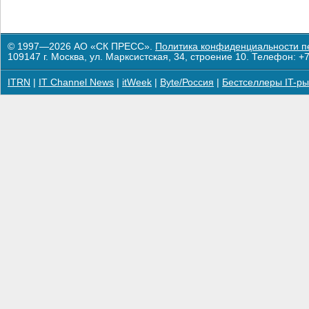
© 1997—2026 АО «СК ПРЕСС».
Политика конфиденциальности п
109147 г. Москва, ул. Марксистская, 34, строение 10. Телефон: +7
ITRN
|
IT Channel News
|
itWeek
|
Byte/Россия
|
Бестселлеры IT-ры