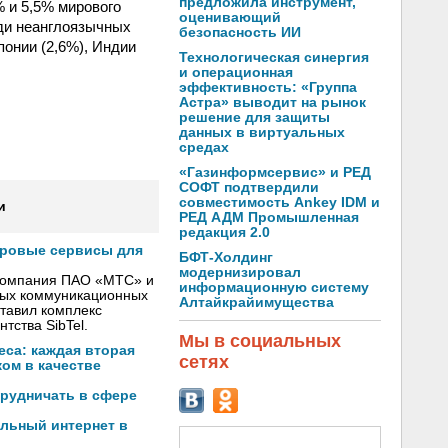
предложила инструмент,
 и 5,5% мирового
оценивающий
ди неанглоязычных
безопасность ИИ
понии (2,6%), Индии
Технологическая синергия
и операционная
эффективность: «Группа
Астра» выводит на рынок
решение для защиты
данных в виртуальных
средах
«Газинформсервис» и РЕД
СОФТ подтвердили
совместимость Ankey IDM и
и
РЕД АДМ Промышленная
редакция 2.0
фровые сервисы для
БФТ-Холдинг
модернизировал
 компания ПАО «МТС» и
информационную систему
вых коммуникационных
Алтайкрайимущества
тавил комплекс
тства SibTel.
Мы в социальных
са: каждая вторая
сетях
ом в качестве
трудничать в сфере
льный интернет в