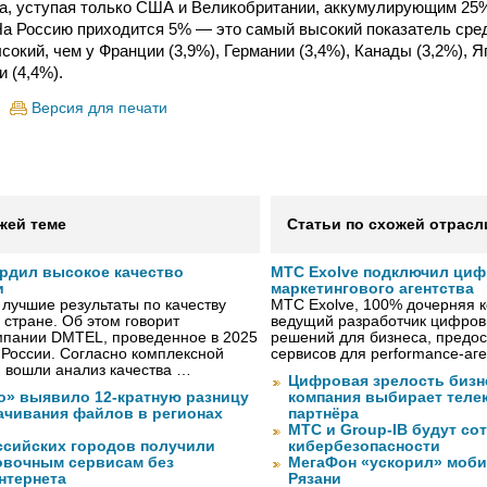
а, уступая только США и Великобритании, аккумулирующим 25%
На Россию приходится 5% — это самый высокий показатель сре
сокий, чем у Франции (3,9%), Германии (3,4%), Канады (3,2%), Я
и (4,4%).
Версия для печати
жей теме
Статьи по схожей отрасл
рдил высокое качество
МТС Exolve подключил ци
и
маркетингового агентства
лучшие результаты по качеству
МТС Exolve, 100% дочерняя
 стране. Об этом говорит
ведущий разработчик цифро
мпании DMTEL, проведенное в 2025
решений для бизнеса, предос
х России. Согласно комплексной
сервисов для performance-аген
ю вошли анализ качества …
Цифровая зрелость бизне
о» выявило 12-кратную разницу
компания выбирает телек
качивания файлов в регионах
партнёра
МТС и Group-IB будут со
ссийских городов получили
кибербезопасности
ковочным сервисам без
МегаФон «ускорил» моби
нтернета
Рязани