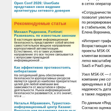
Open Conf 2026: UserGate
в сетях оператор
представил свое видение
архитектуры сетевого доверия
«Сотрудничество
позволит увелич
по резервирован
Рекомендуемые статьи
в стабильном, б
Елена Воронина,
Михаил Родионов, Fortinet:
Развиваясь по известным законам
В настоящее время информационная
«Интернет-трафи
безопасность представляет собой вполне
Возрастающая по
самостоятельное мощное направление
корпоративной автоматизации.
проекты MSK-IX 
Естественно, что в таких условиях
направление это все теснее связывается
клиентам возмож
с вопросами прикладной
легко масштабир
информационной …
SaaS и PaaS реш
Как эффективно противостоять
кибератакам
Узел MSK-IX — п
На сегодняшний день обеспечение
безопасности корпоративных ресурсов
компании уже со
является одной из наиболее приоритетных
арендуемых в Ц
целей для любой компании вне
зависимости от масштабов и сферы
надежность дата
деятельности. Рынок информационной
безопасности развивается, а это значит,
а также лидирую
что и …
По данным «Янде
Наталья Абрамович, Туристско-
информационный центр Казани:
Согласно оценкам
Виртуальная поддержка реальных