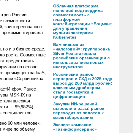
Облачная платформа
moncloud подтвердила
нтров России,
совместимость с
платформой
ые возможности
контейнеризации «Боцман»
й, заинтересованных
для управления
— прокомментировала
мультикластерами
Kubernetes
Вам письмо из
 но и в бизнес-среде.
«налоговой»: группировка
Silver Fox атаковала
го роста. Совместные
российские организации с
яют предоставить
использованием новых
ормации на основе
инструментов
се преимущества IaaS,
Российский рынок
мпании «Сервионика».
серверов и СХД в 2025 году
вырос до 280 млрд рублей:
ключевым драйвером
растИнфо». Ранее
стали госзакупки и
туры MSK-IX на
цифровизация
стали высокая
Закупки ИИ-решений
ости — 99,982%),
выросли в разы: рынок
я специалистов.
переходит от пилотов к
масштабированию
вно 60 млн человек.
Эксперт компании
 в мире по объему
«Газинформсервис»