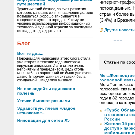
интернет-трафик
путешествий
потока данных. 
Туристический бизнес, за счет развития
которого качество жизни населения должно
стран и более вы
повышаться, хорошо вписывается в
(3,4%) и Бразили
концепцию «умного города». К тому же
уровень использования информационных
технологий в данной отрасли за последние
Другие новости
пятнадцать-двадцать лет …
Блог
Вот те два...
Поводом для написания этого блога стала
Статьи по схо
уже вторая в течение года массовая
вирусная эпидемия. И это стало очень
неприятным прецедентом. Ведь столь
масштабных заражений не было уже очень
МегаФон подтве
давно. Впрочем, данная ситуация была
голосовой связ
ожидаемой. Эпидемию вызвали …
МегаФон показал 
Не все апдейты одинаково
голосовой связи в
полезны
исследование ко
году в 82 города
Утечки бывают разными
оценке, в котору
Здравствуй, племя младое,
«Турбо Облак
незнакомое...
в скорости с
России
Инновации для сетей X5
Жители 15 ро
доступ к пар
мобильного и