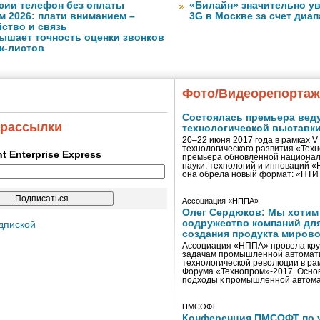
сии телефон без оплаты
«Билайн» значительно ув
м 2026: плати вниманием –
3G в Москве за счет диа
ство и связь
ышает точность оценки звонков
к-листов
Фото/Видеорепорта
Состоялась премьера вед
 рассылки
технологической выставк
20–22 июня 2017 года в рамках 
технологического развития «Тех
ent Enterprise Express
премьера обновленной национал
науки, технологий и инноваций 
она обрела новый формат: «НТ
Ассоциация «НППА»
Олег Сердюков: Мы хотим
содружество компаний дл
дпиской
создания продукта мирово
Ассоциация «НППА» провела кру
задачам промышленной автомати
технологической революции в ра
Форума «Технопром»-2017. Осно
подходы к промышленной автома
ПМСОФТ
Конференция ПМСОФТ по 