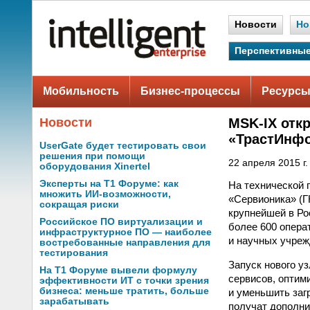
Новости
Но
Перспективные
Мобильность
Бизнес-процессы
Ресурсы
Новости
MSK-IX отк
«ТрастИнф
UserGate будет тестировать свои
решения при помощи
22 апреля 2015 г.
оборудования Xinertel
Эксперты на Т1 Форуме: как
На технической 
множить ИИ-возможности,
«Сервионика» (Г
сокращая риски
крупнейшей в Рос
Российское ПО виртуализации и
более 600 опера
инфраструктурное ПО — наиболее
и научных учреж
востребованные направления для
тестирования
Запуск нового у
На Т1 Форуме вывели формулу
сервисов, оптим
эффективности ИТ с точки зрения
бизнеса: меньше тратить, больше
и уменьшить заг
зарабатывать
получат дополни