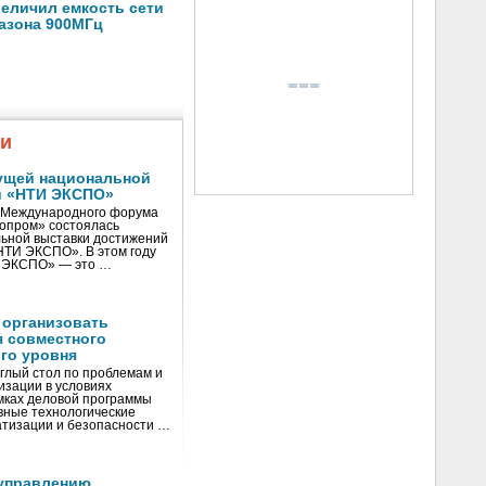
еличил емкость сети
пазона 900МГц
жи
ущей национальной
и «НТИ ЭКСПО»
V Международного форума
нопром» состоялась
ьной выставки достижений
«НТИ ЭКСПО». В этом году
И ЭКСПО» — это …
 организовать
я совместного
го уровня
глый стол по проблемам и
зации в условиях
мках деловой программы
вные технологические
тизации и безопасности …
управлению