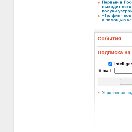
Первый в Рос
выходит лето
получи устрой
«Телфин» пов
с помощью че
События
Подписка на
Intellig
E-mail
Управление по