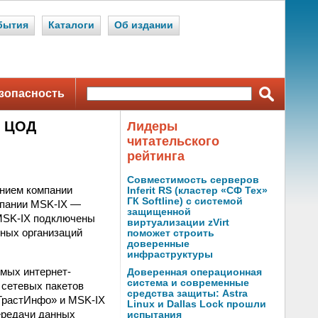
бытия
Каталоги
Об издании
зопасность
е ЦОД
Лидеры
читательского
рейтинга
Совместимость серверов
ением компании
Inferit RS (кластер «СФ Тех»
ГК Softline) с системой
мпании MSK-IX —
защищенной
и MSK-IX подключены
виртуализации zVirt
нных организаций
поможет строить
доверенные
инфраструктуры
емых интернет-
Доверенная операционная
система и современные
 сетевых пакетов
средства защиты: Astra
«ТрастИнфо» и MSK-IX
Linux и Dallas Lock прошли
ередачи данных
испытания