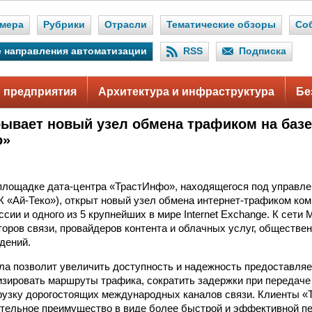
мера
Рубрики
Отрасли
Тематические обзоры
Со
 направления автоматизации
RSS
Подписка
 предприятия
Архитектура и инфраструктура
Бе
рывает новый узел обмена трафиком на баз
о»
площадке дата-центра «ТрастИнфо», находящегося под управл
К «Ай-Теко»), открыт новый узел обмена интернет-трафиком ко
сии и одного из 5 крупнейших в мире Internet Exchange. К сет
торов связи, провайдеров контента и облачных услуг, обществе
дений.
зла позволит увеличить доступность и надежность предоставля
изировать маршруты трафика, сократить задержки при передаче
рузку дорогостоящих международных каналов связи. Клиенты 
тельное преимущество в виде более быстрой и эффективной п