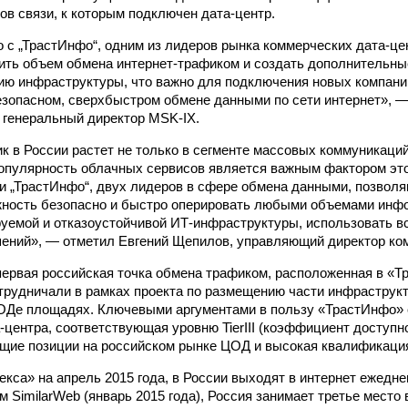
ов связи, к которым подключен дата-центр.
 с „ТрастИнфо“, одним из лидеров рынка коммерческих дата-це
ить объем обмена интернет-трафиком и создать дополнительн
ию инфраструктуры, что важно для подключения новых компани
езопасном, сверхбыстром обмене данными по сети интернет», 
 генеральный директор MSK-IX.
к в России растет не только в сегменте массовых коммуникаций,
пулярность облачных сервисов является важным фактором это
и „ТрастИнфо“, двух лидеров в сфере обмена данными, позвол
ность безопасно и быстро оперировать любыми объемами инф
уемой и отказоустойчивой ИТ-инфраструктуры, использовать в
ений», — отметил Евгений Щепилов, управляющий директор ко
ервая российская точка обмена трафиком, расположенная в «Т
трудничали в рамках проекта по размещению части инфраструк
ОДе площадях. Ключевыми аргументами в пользу «ТрастИнфо» 
-центра, соответствующая уровню TierIII (коэффициент доступн
щие позиции на российском рынке ЦОД и высокая квалификаци
кса» на апрель 2015 года, в России выходят в интернет ежедне
 SimilarWeb (январь 2015 года), Россия занимает третье место