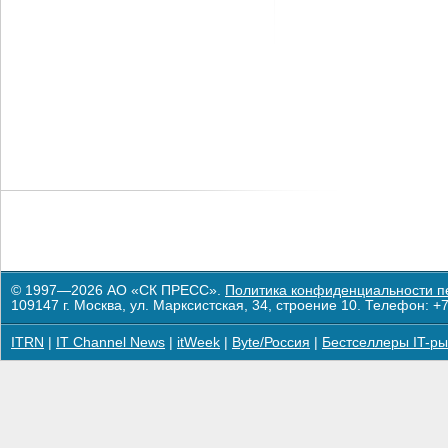
© 1997—2026 АО «СК ПРЕСС».
Политика конфиденциальности п
109147 г. Москва, ул. Марксистская, 34, строение 10. Телефон: +7
ITRN
|
IT Channel News
|
itWeek
|
Byte/Россия
|
Бестселлеры IT-ры