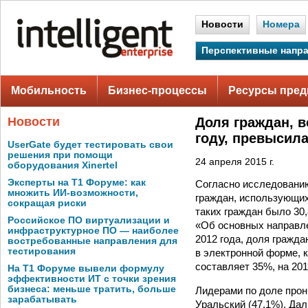
Новости
Номера
Перспективные напр
Мобильность
Бизнес-процессы
Ресурсы пред
Новости
Доля граждан, 
году, превысил
UserGate будет тестировать свои
решения при помощи
24 апреля 2015 г.
оборудования Xinertel
Эксперты на Т1 Форуме: как
Согласно исследованию
множить ИИ-возможности,
граждан, использующих 
сокращая риски
таких граждан было 30
Российское ПО виртуализации и
«Об основных направле
инфраструктурное ПО — наиболее
2012 года, доля гражд
востребованные направления для
тестирования
в электронной форме, к
составляет 35%, на 20
На Т1 Форуме вывели формулу
эффективности ИТ с точки зрения
бизнеса: меньше тратить, больше
Лидерами по доле прон
зарабатывать
Уральский (47,1%), Да