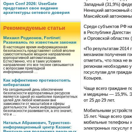
Open Conf 2026: UserGate
Западный (31,9%) феде
представил свое видение
Ненецкий автономный ок
архитектуры сетевого доверия
Мансийский автономный
Среди субъектов РФ на
Рекомендуемые статьи
в Республике Дагестан 
и Орловской областях (
Михаил Родионов, Fortinet:
Развиваясь по известным законам
В настоящее время информационная
«По результатам 2014 
безопасность представляет собой вполне
механизм получения го
самостоятельное мощное направление
корпоративной автоматизации.
отметить, что пока не 
Естественно, что в таких условиях
направление это все теснее связывается
регионам необходимо у
с вопросами прикладной
госуслугам для гражда
информационной …
Козырев.
Как эффективно противостоять
кибератакам
Чаще всего граждане п
На сегодняшний день обеспечение
безопасности корпоративных ресурсов
и медицины — 15,9%. Э
является одной из наиболее приоритетных
от 25 до 29 лет.
целей для любой компании вне
зависимости от масштабов и сферы
деятельности. Рынок информационной
Мобильными устройства
безопасности развивается, а это значит,
что и …
15 лет. Чаще всего гра
мобильные телефоны и
Наталья Абрамович, Туристско-
информационный центр Казани:
электронных госуслуг п
Виртуальная поддержка реальных