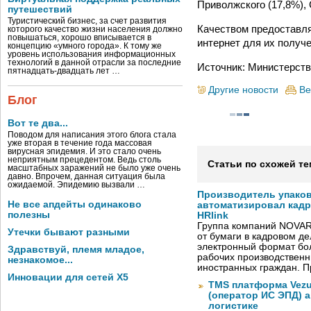
Приволжского (17,8%),
путешествий
Туристический бизнес, за счет развития
Качеством предоставл
которого качество жизни населения должно
повышаться, хорошо вписывается в
интернет для их получе
концепцию «умного города». К тому же
уровень использования информационных
технологий в данной отрасли за последние
Источник: Министерств
пятнадцать-двадцать лет …
Другие новости
Ве
Блог
Вот те два...
Поводом для написания этого блога стала
уже вторая в течение года массовая
вирусная эпидемия. И это стало очень
неприятным прецедентом. Ведь столь
Статьи по схожей те
масштабных заражений не было уже очень
давно. Впрочем, данная ситуация была
ожидаемой. Эпидемию вызвали …
Производитель упако
Не все апдейты одинаково
автоматизировал кад
полезны
HRlink
Группа компаний NOVAR
Утечки бывают разными
от бумаги в кадровом д
электронный формат бол
Здравствуй, племя младое,
рабочих производствен
незнакомое...
иностранных граждан. П
Инновации для сетей X5
TMS платформа Vezu
(оператор ИС ЭПД) 
логистике