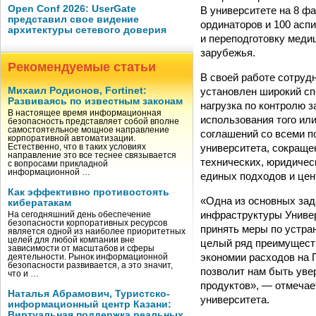
Open Conf 2026: UserGate
В университете на 8 фа
представил свое видение
ординаторов и 100 асп
архитектуры сетевого доверия
и переподготовку меди
зарубежья.
Рекомендуемые статьи
В своей работе сотруд
установлен широкий сп
Михаил Родионов, Fortinet:
Развиваясь по известным законам
нагрузка по контролю 
В настоящее время информационная
использования того ил
безопасность представляет собой вполне
самостоятельное мощное направление
соглашений со всеми 
корпоративной автоматизации.
университета, сокраще
Естественно, что в таких условиях
направление это все теснее связывается
технических, юридичес
с вопросами прикладной
информационной …
единых подходов и цен
Как эффективно противостоять
«Одна из основных зад
кибератакам
инфраструктуры Универ
На сегодняшний день обеспечение
безопасности корпоративных ресурсов
принять меры по устра
является одной из наиболее приоритетных
целей для любой компании вне
целый ряд преимуществ
зависимости от масштабов и сферы
экономии расходов на 
деятельности. Рынок информационной
безопасности развивается, а это значит,
позволит нам быть ув
что и …
продуктов», — отмечае
Наталья Абрамович, Туристско-
университета.
информационный центр Казани:
Виртуальная поддержка реальных