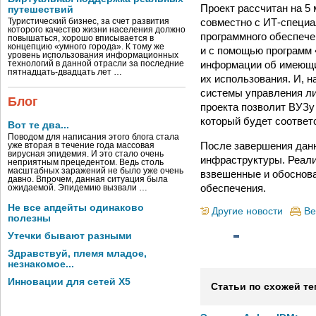
Проект рассчитан на 5
путешествий
совместно с ИТ-специа
Туристический бизнес, за счет развития
которого качество жизни населения должно
программного обеспеч
повышаться, хорошо вписывается в
концепцию «умного города». К тому же
и с помощью программ 
уровень использования информационных
информации об имеющи
технологий в данной отрасли за последние
пятнадцать-двадцать лет …
их использования. И, 
системы управления ли
Блог
проекта позволит ВУЗу
который будет соответ
Вот те два...
Поводом для написания этого блога стала
После завершения дан
уже вторая в течение года массовая
вирусная эпидемия. И это стало очень
инфраструктуры. Реали
неприятным прецедентом. Ведь столь
масштабных заражений не было уже очень
взвешенные и обоснова
давно. Впрочем, данная ситуация была
обеспечения.
ожидаемой. Эпидемию вызвали …
Не все апдейты одинаково
Другие новости
Ве
полезны
Утечки бывают разными
Здравствуй, племя младое,
незнакомое...
Инновации для сетей X5
Статьи по схожей те