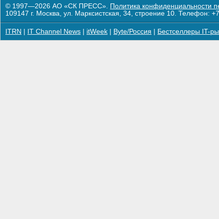
© 1997—2026 АО «СК ПРЕСС».
Политика конфиденциальности п
109147 г. Москва, ул. Марксистская, 34, строение 10. Телефон: +7
ITRN
|
IT Channel News
|
itWeek
|
Byte/Россия
|
Бестселлеры IT-ры