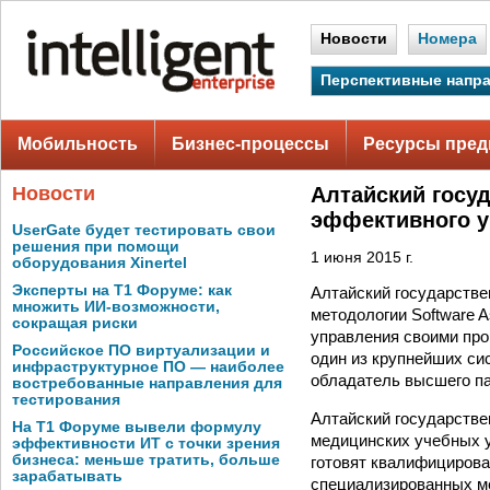
Новости
Номера
Перспективные напр
Мобильность
Бизнес-процессы
Ресурсы пред
Новости
Алтайский госу
эффективного у
UserGate будет тестировать свои
решения при помощи
1 июня 2015 г.
оборудования Xinertel
Эксперты на Т1 Форуме: как
Алтайский государстве
множить ИИ-возможности,
методологии Software 
сокращая риски
управления своими про
Российское ПО виртуализации и
один из крупнейших си
инфраструктурное ПО — наиболее
обладатель высшего па
востребованные направления для
тестирования
Алтайский государстве
На Т1 Форуме вывели формулу
медицинских учебных у
эффективности ИТ с точки зрения
бизнеса: меньше тратить, больше
готовят квалифицирова
зарабатывать
специализированных м