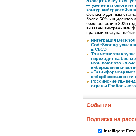
Эксперт Ankey IDM: у
— уже не вспомогател
контур киберустойчив
Согласно данным статис
более 50% инцидентов
безопасности в 2025 год
вызваны внутренними ф
правами доступа, избы
Интеграция Deckhous
CodeScoring усилив
в CI/CD
Три четверти крупн
переходят на беспа
называют это ключе
кибермошенничеств
«Газинформсервис»
кибербезопасности 
Российские ИБ-венд
страны Глобального
События
Подписка на рас
Intelligent Ent