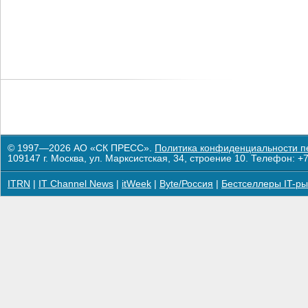
© 1997—2026 АО «СК ПРЕСС».
Политика конфиденциальности п
109147 г. Москва, ул. Марксистская, 34, строение 10. Телефон: +7
ITRN
|
IT Channel News
|
itWeek
|
Byte/Россия
|
Бестселлеры IT-ры