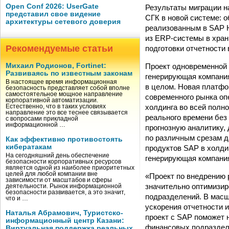
Open Conf 2026: UserGate
Результаты миграции 
представил свое видение
СГК в новой системе: 
архитектуры сетевого доверия
реализованным в SAP HA
из ERP-системы в хран
Рекомендуемые статьи
подготовки отчетности 
Проект одновременной
Михаил Родионов, Fortinet:
Развиваясь по известным законам
генерирующая компания
В настоящее время информационная
в целом. Новая платфо
безопасность представляет собой вполне
самостоятельное мощное направление
современного рынка оп
корпоративной автоматизации.
холдинга во всей пол
Естественно, что в таких условиях
направление это все теснее связывается
реального времени без
с вопросами прикладной
информационной …
прогнозную аналитику,
по различным срезам д
Как эффективно противостоять
кибератакам
продуктов SAP в холд
На сегодняшний день обеспечение
генерирующая компани
безопасности корпоративных ресурсов
является одной из наиболее приоритетных
целей для любой компании вне
«Проект по внедрению 
зависимости от масштабов и сферы
значительно оптимизир
деятельности. Рынок информационной
безопасности развивается, а это значит,
подразделений. В масш
что и …
ускорения отчетности 
Наталья Абрамович, Туристско-
проект с SAP поможет н
информационный центр Казани:
финансовых подраздел
Виртуальная поддержка реальных