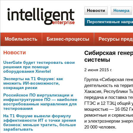
Новости
Номера
Перспективные напр
Мобильность
Бизнес-процессы
Ресурсы пред
Новости
Сибирская гене
системы
UserGate будет тестировать свои
решения при помощи
2 июня 2015 г.
оборудования Xinertel
Эксперты на Т1 Форуме: как
Группа «Сибирская ген
множить ИИ-возможности,
деятельность на террит
сокращая риски
Хакасия, Республики Т
Российское ПО виртуализации и
передача и поставка те
инфраструктурное ПО — наиболее
ГТЭС и 12 ТЭЦ общей 
востребованные направления для
тестирования
мощностью — 16 052 Гк
ремонтные и сервисные
На Т1 Форуме вывели формулу
эффективности ИТ с точки зрения
и электроэнергии энер
бизнеса: меньше тратить, больше
20 000 человек.
зарабатывать