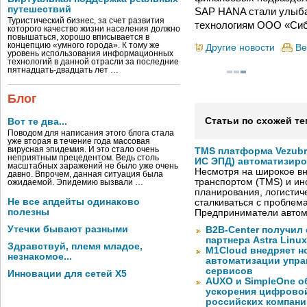
путешествий
SAP HANA стали улыба
Туристический бизнес, за счет развития
технологиям ООО «Сиб
которого качество жизни населения должно
повышаться, хорошо вписывается в
концепцию «умного города». К тому же
Другие новости
Ве
уровень использования информационных
технологий в данной отрасли за последние
пятнадцать-двадцать лет …
Блог
Статьи по схожей те
Вот те два...
Поводом для написания этого блога стала
уже вторая в течение года массовая
вирусная эпидемия. И это стало очень
TMS платформа Vezubr
неприятным прецедентом. Ведь столь
ИС ЭПД) автоматизиро
масштабных заражений не было уже очень
Несмотря на широкое в
давно. Впрочем, данная ситуация была
транспортом (TMS) и ин
ожидаемой. Эпидемию вызвали …
планирования, логистич
Не все апдейты одинаково
сталкиваться с проблем
полезны
Предприниматели автом
Утечки бывают разными
B2B-Center получил 
партнера Astra Linux
Здравствуй, племя младое,
M1Cloud внедряет н
незнакомое...
автоматизации упра
сервисов
Инновации для сетей X5
AUXO и SimpleOne о
ускорения цифрово
российских компани