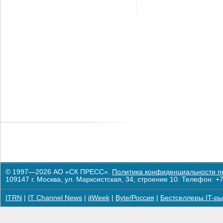
© 1997—2026 АО «СК ПРЕСС».
Политика конфиденциальности п
109147 г. Москва, ул. Марксистская, 34, строение 10. Телефон: +7
ITRN
|
IT Channel News
|
itWeek
|
Byte/Россия
|
Бестселлеры IT-ры