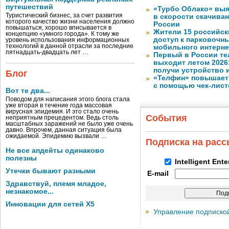
путешествий
«Турбо Облако» выя
Туристический бизнес, за счет развития
в скорости скачива
которого качество жизни населения должно
России
повышаться, хорошо вписывается в
Жители 15 российск
концепцию «умного города». К тому же
доступ к парковочн
уровень использования информационных
технологий в данной отрасли за последние
мобильного интерне
пятнадцать-двадцать лет …
Первый в России те
выходит летом 2026
получи устройство 
Блог
«Телфин» повышает 
с помощью чек-лист
Вот те два...
Поводом для написания этого блога стала
уже вторая в течение года массовая
вирусная эпидемия. И это стало очень
События
неприятным прецедентом. Ведь столь
масштабных заражений не было уже очень
давно. Впрочем, данная ситуация была
ожидаемой. Эпидемию вызвали …
Подписка на рас
Не все апдейты одинаково
полезны
Intelligent Ent
Утечки бывают разными
E-mail
Здравствуй, племя младое,
незнакомое...
Инновации для сетей X5
Управление подписко