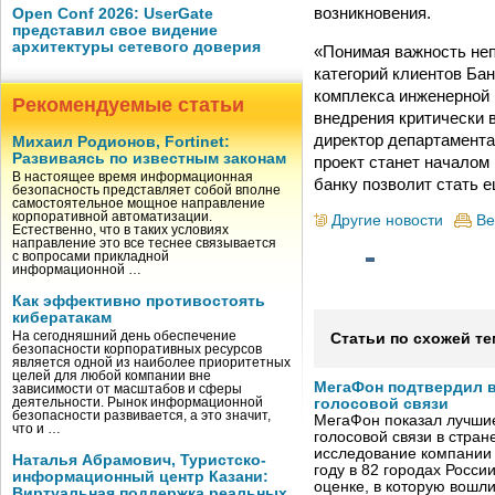
возникновения.
Open Conf 2026: UserGate
представил свое видение
архитектуры сетевого доверия
«Понимая важность не
категорий клиентов Бан
комплекса инженерной 
Рекомендуемые статьи
внедрения критически
директор департамента
Михаил Родионов, Fortinet:
Развиваясь по известным законам
проект станет началом 
В настоящее время информационная
банку позволит стать е
безопасность представляет собой вполне
самостоятельное мощное направление
корпоративной автоматизации.
Другие новости
Ве
Естественно, что в таких условиях
направление это все теснее связывается
с вопросами прикладной
информационной …
Как эффективно противостоять
кибератакам
На сегодняшний день обеспечение
Статьи по схожей те
безопасности корпоративных ресурсов
является одной из наиболее приоритетных
целей для любой компании вне
МегаФон подтвердил в
зависимости от масштабов и сферы
деятельности. Рынок информационной
голосовой связи
безопасности развивается, а это значит,
МегаФон показал лучшие
что и …
голосовой связи в стран
исследование компании
Наталья Абрамович, Туристско-
году в 82 городах Росси
информационный центр Казани:
оценке, в которую вошл
Виртуальная поддержка реальных