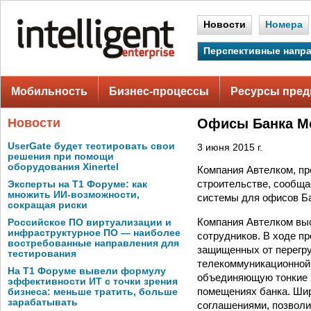
Новости
Номера
Перспективные напр
Мобильность
Бизнес-процессы
Ресурсы пред
Новости
Офисы Банка М
UserGate будет тестировать свои
3 июня 2015 г.
решения при помощи
оборудования Xinertel
Компания Автелком, пр
строительстве, сообща
Эксперты на Т1 Форуме: как
множить ИИ-возможности,
системы для офисов Б
сокращая риски
Компания Автелком выс
Российское ПО виртуализации и
инфраструктурное ПО — наиболее
сотрудников. В ходе п
востребованные направления для
защищенных от перегру
тестирования
телекоммуникационной 
На Т1 Форуме вывели формулу
объединяющую тонкие 
эффективности ИТ с точки зрения
помещениях банка. Шир
бизнеса: меньше тратить, больше
зарабатывать
соглашениями, позволи