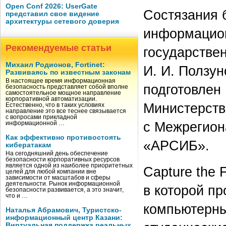
Open Conf 2026: UserGate
Состязания 
представил свое видение
архитектуры сетевого доверия
информацион
Рекомендуемые статьи
государствен
Михаил Родионов, Fortinet:
И. И. Ползун
Развиваясь по известным законам
В настоящее время информационная
подготовлен
безопасность представляет собой вполне
самостоятельное мощное направление
корпоративной автоматизации.
Министерств
Естественно, что в таких условиях
направление это все теснее связывается
с вопросами прикладной
с Межрегион
информационной …
Как эффективно противостоять
«АРСИБ».
кибератакам
На сегодняшний день обеспечение
безопасности корпоративных ресурсов
является одной из наиболее приоритетных
Capture the 
целей для любой компании вне
зависимости от масштабов и сферы
деятельности. Рынок информационной
в которой п
безопасности развивается, а это значит,
что и …
компьютерны
Наталья Абрамович, Туристско-
информационный центр Казани:
Виртуальная поддержка реальных