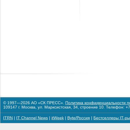
© 1997—2026 АО «СК ПРЕСС».
Политика конфиденциальности п
109147 г. Москва, ул. Марксистская, 34, строение 10. Телефон: +7
ITRN
|
IT Channel News
|
itWeek
|
Byte/Россия
|
Бестселлеры IT-ры