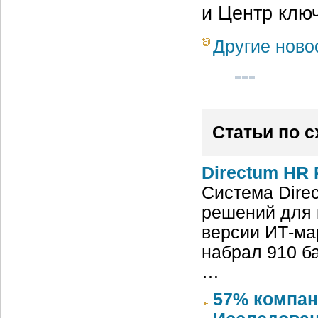
и Центр клю
Другие ново
Статьи по 
Directum HR 
Система Dire
решений для 
версии ИТ-ма
набрал 910 б
…
57% компан