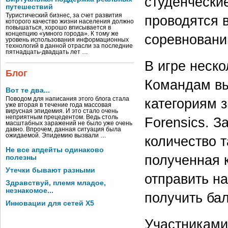
студенчески
путешествий
Туристический бизнес, за счет развития
проводятся 
которого качество жизни населения должно
повышаться, хорошо вписывается в
концепцию «умного города». К тому же
соревнований 
уровень использования информационных
технологий в данной отрасли за последние
пятнадцать-двадцать лет …
В игре неско
Блог
Командам вы
Вот те два...
категориям з
Поводом для написания этого блога стала
уже вторая в течение года массовая
вирусная эпидемия. И это стало очень
неприятным прецедентом. Ведь столь
Forensics. 
масштабных заражений не было уже очень
давно. Впрочем, данная ситуация была
ожидаемой. Эпидемию вызвали …
количество 
Не все апдейты одинаково
полученная 
полезны
Утечки бывают разными
отправить н
Здравствуй, племя младое,
незнакомое...
получить ба
Инновации для сетей X5
Участниками