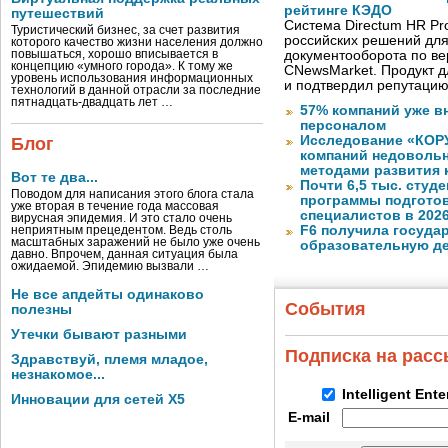
рейтинге КЭДО
путешествий
Система Directum HR Pr
Туристический бизнес, за счет развития
российских решений для
которого качество жизни населения должно
повышаться, хорошо вписывается в
документооборота по в
концепцию «умного города». К тому же
CNewsMarket. Продукт 
уровень использования информационных
и подтвердил репутацию
технологий в данной отрасли за последние
пятнадцать-двадцать лет …
57% компаний уже в
персоналом
Исследование «КОРУ
Блог
компаний недоволь
методами развития 
Вот те два...
Почти 6,5 тыс. студе
Поводом для написания этого блога стала
программы подготов
уже вторая в течение года массовая
специалистов в 2026
вирусная эпидемия. И это стало очень
F6 получила госуда
неприятным прецедентом. Ведь столь
масштабных заражений не было уже очень
образовательную д
давно. Впрочем, данная ситуация была
ожидаемой. Эпидемию вызвали …
Не все апдейты одинаково
События
полезны
Утечки бывают разными
Подписка на рас
Здравствуй, племя младое,
незнакомое...
Intelligent Ent
Инновации для сетей X5
E-mail