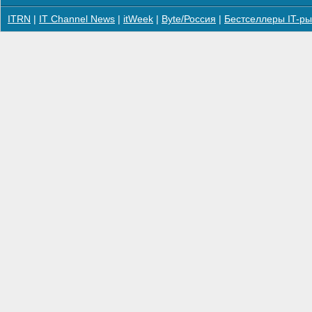
ITRN
|
IT Channel News
|
itWeek
|
Byte/Россия
|
Бестселлеры IT-ры