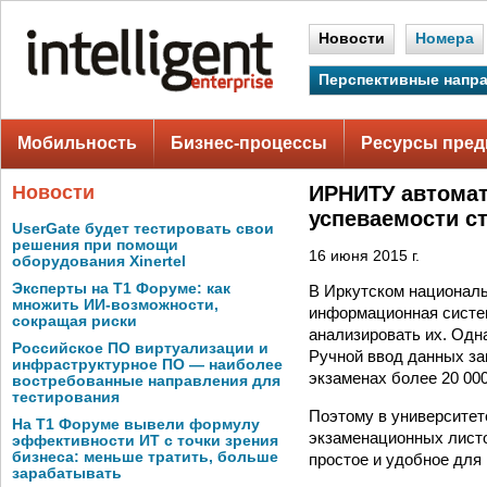
Новости
Номера
Перспективные напр
Мобильность
Бизнес-процессы
Ресурсы пред
Новости
ИРНИТУ автомат
успеваемости с
UserGate будет тестировать свои
решения при помощи
16 июня 2015 г.
оборудования Xinertel
Эксперты на Т1 Форуме: как
В Иркутском национал
множить ИИ-возможности,
информационная систем
сокращая риски
анализировать их. Од
Российское ПО виртуализации и
Ручной ввод данных за
инфраструктурное ПО — наиболее
экзаменах более 20 00
востребованные направления для
тестирования
Поэтому в университет
На Т1 Форуме вывели формулу
экзаменационных листо
эффективности ИТ с точки зрения
бизнеса: меньше тратить, больше
простое и удобное для
зарабатывать