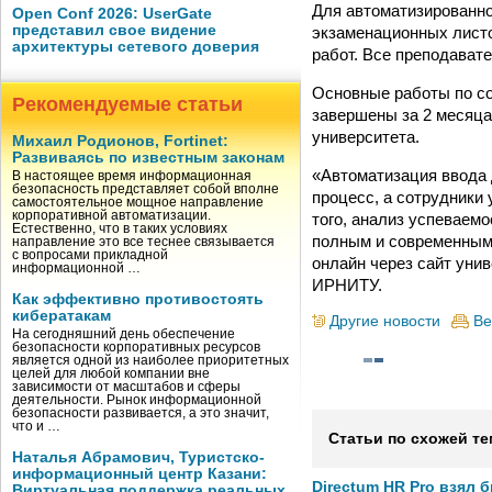
Для автоматизированно
Open Conf 2026: UserGate
представил свое видение
экзаменационных листо
архитектуры сетевого доверия
работ. Все преподават
Основные работы по со
Рекомендуемые статьи
завершены за 2 месяца
университета.
Михаил Родионов, Fortinet:
Развиваясь по известным законам
«Автоматизация ввода 
В настоящее время информационная
безопасность представляет собой вполне
процесс, а сотрудники
самостоятельное мощное направление
корпоративной автоматизации.
того, анализ успеваемо
Естественно, что в таких условиях
полным и современным.
направление это все теснее связывается
с вопросами прикладной
онлайн через сайт уни
информационной …
ИРНИТУ.
Как эффективно противостоять
кибератакам
Другие новости
Ве
На сегодняшний день обеспечение
безопасности корпоративных ресурсов
является одной из наиболее приоритетных
целей для любой компании вне
зависимости от масштабов и сферы
деятельности. Рынок информационной
безопасности развивается, а это значит,
что и …
Статьи по схожей те
Наталья Абрамович, Туристско-
информационный центр Казани:
Directum HR Pro взял 
Виртуальная поддержка реальных