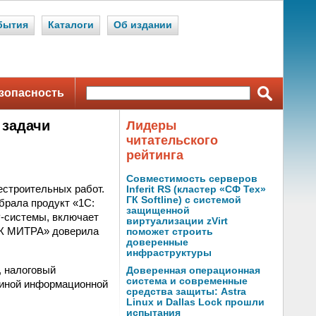
бытия
Каталоги
Об издании
зопасность
 задачи
Лидеры
читательского
рейтинга
Совместимость серверов
строительных работ.
Inferit RS (кластер «СФ Тех»
ГК Softline) с системой
брала продукт «1С:
защищенной
P-системы, включает
виртуализации zVirt
СК МИТРА» доверила
поможет строить
доверенные
инфраструктуры
, налоговый
Доверенная операционная
система и современные
единой информационной
средства защиты: Astra
Linux и Dallas Lock прошли
испытания