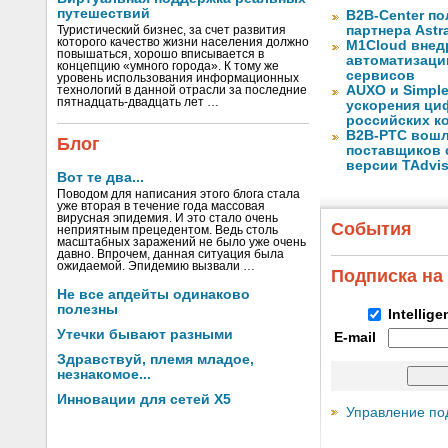
путешествий
B2B-Center по
партнера Astr
Туристический бизнес, за счет развития
которого качество жизни населения должно
M1Cloud внед
повышаться, хорошо вписывается в
автоматизаци
концепцию «умного города». К тому же
сервисов
уровень использования информационных
AUXO и Simpl
технологий в данной отрасли за последние
пятнадцать-двадцать лет …
ускорения ци
российских к
B2B-РТС вошл
Блог
поставщиков 
версии TAdvis
Вот те два...
Поводом для написания этого блога стала
уже вторая в течение года массовая
вирусная эпидемия. И это стало очень
События
неприятным прецедентом. Ведь столь
масштабных заражений не было уже очень
давно. Впрочем, данная ситуация была
ожидаемой. Эпидемию вызвали …
Подписка на
Не все апдейты одинаково
полезны
Intellig
Утечки бывают разными
E-mail
Здравствуй, племя младое,
незнакомое...
Инновации для сетей X5
Управление по