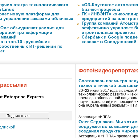
лучил статус технологического
«ОЗ-Коутингс» автомати
a Linux
бизнес-процессы
ряет новую платформу для
ГК «ИНВЭНТ» консолидир
и управления заказами облачных
предприятий на электро
Группа компаний Атомст
eOne объединяют усилия для
эффективно управляет б
фровой трансформации
строительных проектов
омпаний
Сбербанк и Google подве
а в топ-10 крупнейших
класса» в Свердловской
собственных ИТ-решений по
er
Фото/Видеорепорта
Состоялась премьера вед
 рассылки
технологической выставк
20–22 июня 2017 года в рамках 
технологического развития «Тех
ent Enterprise Express
премьера обновленной национал
науки, технологий и инноваций 
она обрела новый формат: «НТ
Ассоциация «НППА»
Олег Сердюков: Мы хотим
содружество компаний дл
дпиской
создания продукта мирово
Ассоциация «НППА» провела кру