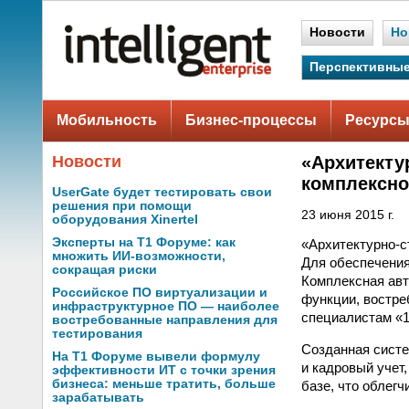
Новости
Но
Перспективные
Мобильность
Бизнес-процессы
Ресурсы
Новости
«Архитекту
комплексно
UserGate будет тестировать свои
решения при помощи
23 июня 2015 г.
оборудования Xinertel
Эксперты на Т1 Форуме: как
«Архитектурно-с
множить ИИ-возможности,
Для обеспечения
сокращая риски
Комплексная авт
Российское ПО виртуализации и
функции, востр
инфраструктурное ПО — наиболее
специалистам «
востребованные направления для
тестирования
Созданная систе
На Т1 Форуме вывели формулу
и кадровый учет
эффективности ИТ с точки зрения
бизнеса: меньше тратить, больше
базе, что облег
зарабатывать