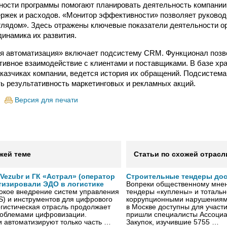
ости программы помогают планировать деятельность компании,
ржек и расходов. «Монитор эффективности» позволяет руковод
глядом». Здесь отражены ключевые показатели деятельности о
динамика их развития.
ая автоматизация» включает подсистему CRM. Функционал по
ивное взаимодействие с клиентами и поставщиками. В базе хр
казчиках компании, ведется история их обращений. Подсистема
ь результативность маркетинговых и рекламных акций.
Версия для печати
жей теме
Статьи по схожей отрасл
ezubr и ГК «Астрал» (оператор
Строительные тендеры до
тизировали ЭДО в логистике
Вопреки общественному мнен
окое внедрение систем управления
тендеры «куплены» и тотальн
S) и инструментов для цифрового
коррупционными нарушениями
гистическая отрасль продолжает
в Москве доступны для участи
проблемами цифровизации.
пришли специалисты Ассоциа
 автоматизируют только часть …
Закупок, изучившие 5755 …