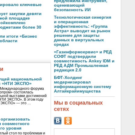
предложила инструмент,
зировало ключевые
оценивающий
безопасность ИИ
ует закупки девяти
Технологическая синергия
нной площадке
и операционная
ройкомплекс
эффективность: «Группа
юджетами более 30
Астра» выводит на рынок
решение для защиты
ли итоги «Бизнес
данных в виртуальных
 области
средах
«Газинформсервис» и РЕД
СОФТ подтвердили
совместимость Ankey IDM и
РЕД АДМ Промышленная
жи
редакция 2.0
БФТ-Холдинг
ущей национальной
модернизировал
и «НТИ ЭКСПО»
информационную систему
V Международного форума
Алтайкрайимущества
нопром» состоялась
ьной выставки достижений
«НТИ ЭКСПО». В этом году
Мы в социальных
И ЭКСПО» — это …
сетях
 организовать
я совместного
го уровня
глый стол по проблемам и