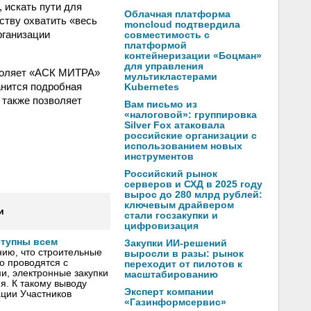
 искать пути для
Облачная платформа
ству охватить «весь
moncloud подтвердила
рганизации
совместимость с
платформой
контейнеризации «Боцман»
для управления
зволяет «АСК МИТРА»
мультикластерами
анится подробная
Kubernetes
 также позволяет
Вам письмо из
«налоговой»: группировка
Silver Fox атаковала
российские организации с
использованием новых
инструментов
Российский рынок
серверов и СХД в 2025 году
вырос до 280 млрд рублей:
ключевым драйвером
и
стали госзакупки и
цифровизация
ступны всем
Закупки ИИ-решений
ию, что строительные
выросли в разы: рынок
о проводятся с
переходит от пилотов к
, электронные закупки
масштабированию
я. К такому выводу
Эксперт компании
ции Участников
«Газинформсервис»