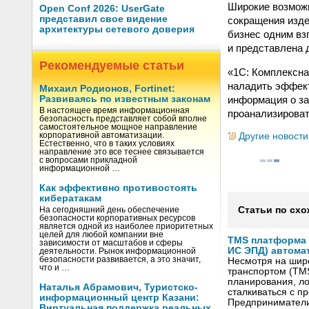
Широкие возможн
Open Conf 2026: UserGate
представил свое видение
сокращения изде
архитектуры сетевого доверия
бизнес одним вз
и представлена 
Рекомендуемые статьи
«1С: Комплексн
наладить эффект
Михаил Родионов, Fortinet:
информация о за
Развиваясь по известным законам
В настоящее время информационная
проанализироват
безопасность представляет собой вполне
самостоятельное мощное направление
Другие новости
корпоративной автоматизации.
Естественно, что в таких условиях
направление это все теснее связывается
с вопросами прикладной
информационной …
Как эффективно противостоять
кибератакам
Статьи по схо
На сегодняшний день обеспечение
безопасности корпоративных ресурсов
является одной из наиболее приоритетных
целей для любой компании вне
TMS платформа V
зависимости от масштабов и сферы
ИС ЭПД) автома
деятельности. Рынок информационной
безопасности развивается, а это значит,
Несмотря на шир
что и …
транспортом (TM
планирования, ло
Наталья Абрамович, Туристско-
сталкиваться с 
информационный центр Казани:
Предприниматели
Виртуальная поддержка реальных