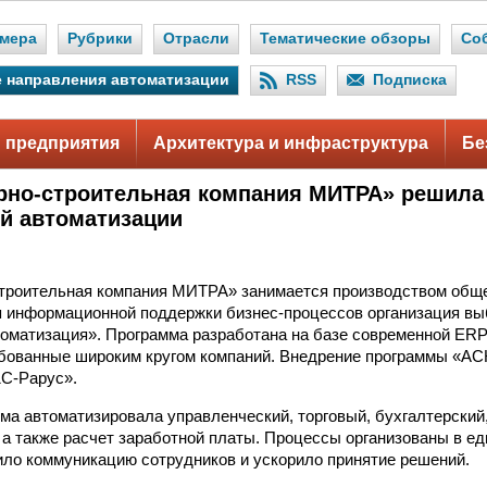
мера
Рубрики
Отрасли
Тематические обзоры
Со
 направления автоматизации
RSS
Подписка
 предприятия
Архитектура и инфраструктура
Бе
рно-строительная компания МИТРА» решила
й автоматизации
троительная компания МИТРА» занимается производством обще
 информационной поддержки бизнес-процессов организация вы
оматизация». Программа разработана на базе современной ER
ебованные широким кругом компаний. Внедрение программы «А
1С-Рарус».
ма автоматизировала управленческий, торговый, бухгалтерский
, а также расчет заработной платы. Процессы организованы в 
чило коммуникацию сотрудников и ускорило принятие решений.