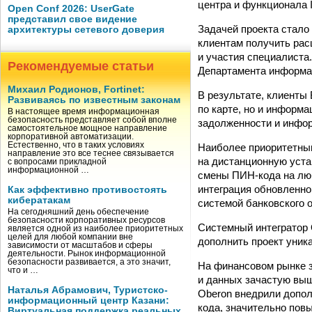
центра и функционала 
Open Conf 2026: UserGate
представил свое видение
Задачей проекта стал
архитектуры сетевого доверия
клиентам получить рас
и участия специалиста
Рекомендуемые статьи
Департамента информа
Михаил Родионов, Fortinet:
В результате, клиенты
Развиваясь по известным законам
по карте, но и информ
В настоящее время информационная
безопасность представляет собой вполне
задолженности и инфор
самостоятельное мощное направление
корпоративной автоматизации.
Естественно, что в таких условиях
Наиболее приоритетным
направление это все теснее связывается
на дистанционную уста
с вопросами прикладной
информационной …
смены ПИН-кода на лю
интеграция обновленн
Как эффективно противостоять
кибератакам
системой банковского 
На сегодняшний день обеспечение
безопасности корпоративных ресурсов
Системный интегратор 
является одной из наиболее приоритетных
целей для любой компании вне
дополнить проект уник
зависимости от масштабов и сферы
деятельности. Рынок информационной
безопасности развивается, а это значит,
На финансовом рынке з
что и …
и данных зачастую выш
Наталья Абрамович, Туристско-
Oberon внедрили допо
информационный центр Казани:
кода, значительно пов
Виртуальная поддержка реальных