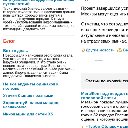
путешествий
Проект завершился усп
Туристический бизнес, за счет развития
которого качество жизни населения должно
Москвы могут оценить 
повышаться, хорошо вписывается в
концепцию «умного города». К тому же
уровень использования информационных
Отметим, что сотрудни
технологий в данной отрасли за последние
и на протяжении десят
пятнадцать-двадцать лет …
актуальные и инновац
Блог
на отраслевых рынках.
Другие новости
Ве
Вот те два...
Поводом для написания этого блога стала
уже вторая в течение года массовая
вирусная эпидемия. И это стало очень
неприятным прецедентом. Ведь столь
масштабных заражений не было уже очень
давно. Впрочем, данная ситуация была
ожидаемой. Эпидемию вызвали …
Статьи по схожей те
Не все апдейты одинаково
полезны
МегаФон подтвердил в
Утечки бывают разными
голосовой связи
МегаФон показал лучшие
Здравствуй, племя младое,
голосовой связи в стран
незнакомое...
исследование компании
Инновации для сетей X5
году в 82 городах Росси
оценке, в которую вошл
«Турбо Облако» выя