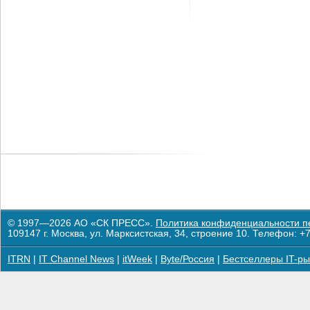
© 1997—2026 АО «СК ПРЕСС».
Политика конфиденциальности п
109147 г. Москва, ул. Марксистская, 34, строение 10. Телефон: +7
ITRN
|
IT Channel News
|
itWeek
|
Byte/Россия
|
Бестселлеры IT-ры