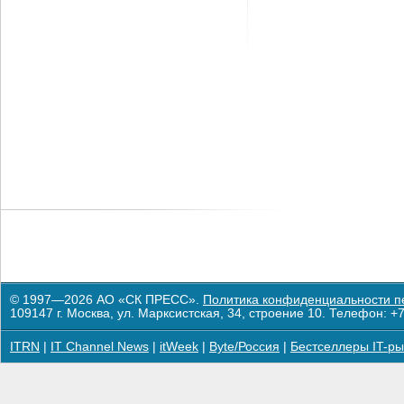
© 1997—2026 АО «СК ПРЕСС».
Политика конфиденциальности п
109147 г. Москва, ул. Марксистская, 34, строение 10. Телефон: +7
ITRN
|
IT Channel News
|
itWeek
|
Byte/Россия
|
Бестселлеры IT-ры