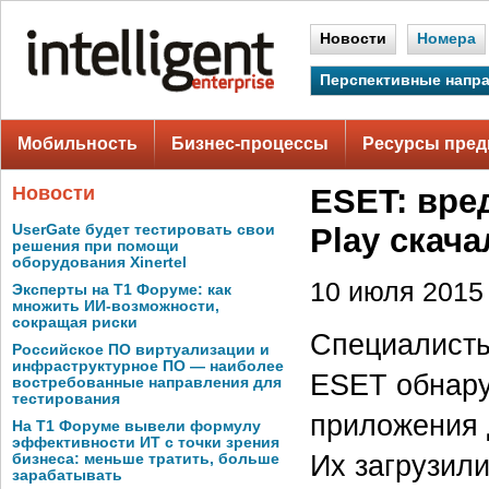
Новости
Номера
Перспективные напр
Мобильность
Бизнес-процессы
Ресурсы пред
Новости
ESET: вре
UserGate будет тестировать свои
Play скач
решения при помощи
оборудования Xinertel
10 июля 2015 
Эксперты на Т1 Форуме: как
множить ИИ-возможности,
сокращая риски
Специалисты
Российское ПО виртуализации и
инфраструктурное ПО — наиболее
ESET обнару
востребованные направления для
тестирования
приложения 
На Т1 Форуме вывели формулу
эффективности ИТ с точки зрения
Их загрузил
бизнеса: меньше тратить, больше
зарабатывать