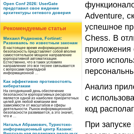
функционало
Open Conf 2026: UserGate
представил свое видение
архитектуры сетевого доверия
Adventure, с
успешное пр
Рекомендуемые статьи
Chess. В отл
Михаил Родионов, Fortinet:
Развиваясь по известным законам
приложения 
В настоящее время информационная
безопасность представляет собой вполне
самостоятельное мощное направление
этого испол
корпоративной автоматизации.
Естественно, что в таких условиях
направление это все теснее связывается
персональны
с вопросами прикладной
информационной …
Как эффективно противостоять
Анализ прил
кибератакам
На сегодняшний день обеспечение
безопасности корпоративных ресурсов
с использов
является одной из наиболее приоритетных
целей для любой компании вне
зависимости от масштабов и сферы
код располаг
деятельности. Рынок информационной
безопасности развивается, а это значит,
что и …
При запуске
Наталья Абрамович, Туристско-
информационный центр Казани:
Виртуальная поддержка реальных