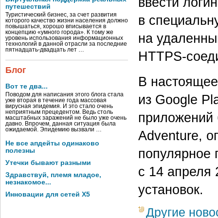
ввести логин
путешествий
Туристический бизнес, за счет развития
в специальн
которого качество жизни населения должно
повышаться, хорошо вписывается в
концепцию «умного города». К тому же
на удаленны
уровень использования информационных
технологий в данной отрасли за последние
пятнадцать-двадцать лет …
НТТРS-соед
Блог
В настоящее
Вот те два...
Поводом для написания этого блога стала
из Google Pl
уже вторая в течение года массовая
вирусная эпидемия. И это стало очень
неприятным прецедентом. Ведь столь
приложений 
масштабных заражений не было уже очень
давно. Впрочем, данная ситуация была
ожидаемой. Эпидемию вызвали …
Adventure, о
Не все апдейты одинаково
популярное 
полезны
Утечки бывают разными
с 14 апреля 
Здравствуй, племя младое,
незнакомое...
установок.
Инновации для сетей X5
Другие ново