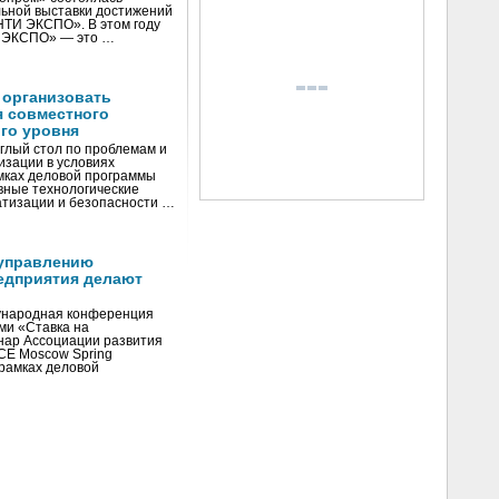
ьной выставки достижений
«НТИ ЭКСПО». В этом году
И ЭКСПО» — это …
 организовать
я совместного
го уровня
глый стол по проблемам и
зации в условиях
мках деловой программы
вные технологические
тизации и безопасности …
управлению
едприятия делают
ународная конференция
ми «Ставка на
инар Ассоциации развития
CE Moscow Spring
рамках деловой