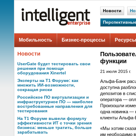
Новости
Но
Перспективные
Мобильность
Бизнес-процессы
Ресурсы
Новости
Пользовате
функции
UserGate будет тестировать свои
решения при помощи
21 июля 2015 г.
оборудования Xinertel
Эксперты на Т1 Форуме: как
Альфа-Банк рас
множить ИИ-возможности,
доступна разбло
сокращая риски
депозитов в спис
Российское ПО виртуализации и
оператора — опл
инфраструктурное ПО — наиболее
Произошли измен
востребованные направления для
тестирования
одна новинка — 
клиенты Альфа-Б
На Т1 Форуме вывели формулу
эффективности ИТ с точки зрения
бизнеса: меньше тратить, больше
«Мы хотим сказа
зарабатывать
им необходимо в