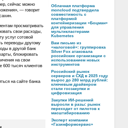
ер, сейчас можно
Облачная платформа
ожения», — говорит
moncloud подтвердила
совместимость с
сахин.
платформой
контейнеризации «Боцман»
лиентам просматривать
для управления
ровать свои расходы,
мультикластерами
Kubernetes
ту услуг сотовой
ть переводы другому
Вам письмо из
«налоговой»: группировка
оды в другой банк
Silver Fox атаковала
карты, блокировать
российские организации с
ничения на свои
использованием новых
инструментов
е 600 тысяч клиентов
Российский рынок
серверов и СХД в 2025 году
вырос до 280 млрд рублей:
ься на сайте банка
ключевым драйвером
стали госзакупки и
цифровизация
Закупки ИИ-решений
выросли в разы: рынок
переходит от пилотов к
масштабированию
Эксперт компании
«Газинформсервис»
и