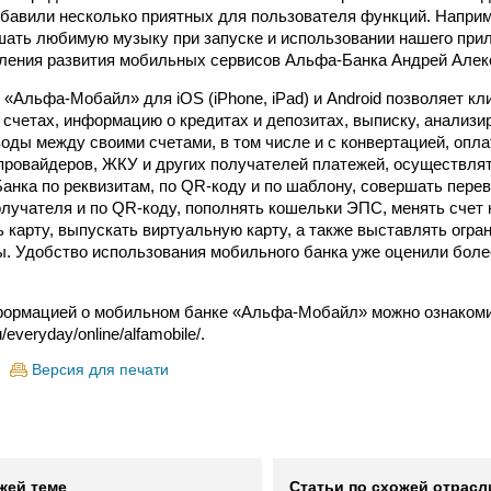
обавили несколько приятных для пользователя функций. Наприм
ать любимую музыку при запуске и использовании нашего прил
ления развития мобильных сервисов Альфа-Банка Андрей Алек
«Альфа-Мобайл» для iOS (iPhone, iPad) и Android позволяет к
х счетах, информацию о кредитах и депозитах, выписку, анализи
оды между своими счетами, в том числе и с конвертацией, опла
-провайдеров, ЖКУ и других получателей платежей, осуществля
анка по реквизитам, по QR-коду и по шаблону, совершать перев
олучателя и по QR-коду, пополнять кошельки ЭПС, менять счет 
 карту, выпускать виртуальную карту, а также выставлять огра
ы. Удобство использования мобильного банка уже оценили боле
ормацией о мобильном банке «Альфа-Мобайл» можно ознакомит
ru/everyday/online/alfamobile/.
Версия для печати
жей теме
Статьи по схожей отрасл