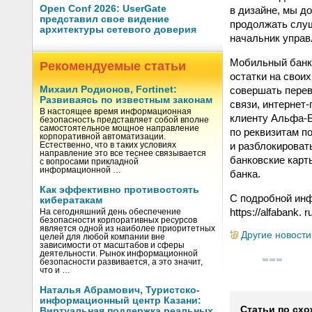
Open Conf 2026: UserGate
в дизайне, мы д
представил свое видение
продолжать слуш
архитектуры сетевого доверия
начальник управ
Мобильный банк 
Рекомендуемые статьи
остатки на свои
совершать перев
Михаил Родионов, Fortinet:
Развиваясь по известным законам
связи, интернет
В настоящее время информационная
клиенту Альфа-Б
безопасность представляет собой вполне
самостоятельное мощное направление
по реквизитам п
корпоративной автоматизации.
и разблокировать
Естественно, что в таких условиях
направление это все теснее связывается
банковские карт
с вопросами прикладной
информационной …
банка.
Как эффективно противостоять
С подробной инф
кибератакам
https://alfabank. 
На сегодняшний день обеспечение
безопасности корпоративных ресурсов
является одной из наиболее приоритетных
Другие новости
целей для любой компании вне
зависимости от масштабов и сферы
деятельности. Рынок информационной
безопасности развивается, а это значит,
что и …
Наталья Абрамович, Туристско-
информационный центр Казани:
Статьи по схо
Виртуальная поддержка реальных