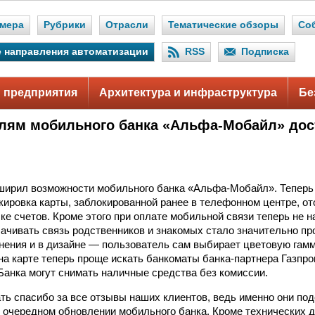
мера
Рубрики
Отрасли
Тематические обзоры
Со
 направления автоматизации
RSS
Подписка
 предприятия
Архитектура и инфраструктура
Бе
лям мобильного банка «Альфа-Мобайл» до
ширил возможности мобильного банка «Альфа-Мобайл». Теперь
кировка карты, заблокированной ранее в телефонном центре, о
ке счетов. Кроме этого при оплате мобильной связи теперь не 
ачивать связь родственников и знакомых стало значительно пр
ения и в дизайне — пользователь сам выбирает цветовую гам
на карте теперь проще искать банкоматы банка-партнера Газпро
анка могут снимать наличные средства без комиссии.
ть спасибо за все отзывы наших клиентов, ведь именно они под
 очередном обновлении мобильного банка. Кроме технических д