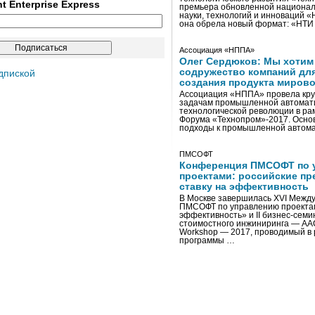
ent Enterprise Express
премьера обновленной национал
науки, технологий и инноваций 
она обрела новый формат: «НТ
Ассоциация «НППА»
Олег Сердюков: Мы хотим
содружество компаний дл
дпиской
создания продукта мирово
Ассоциация «НППА» провела кру
задачам промышленной автомати
технологической революции в ра
Форума «Технопром»-2017. Осно
подходы к промышленной автома
ПМСОФТ
Конференция ПМСОФТ по 
проектами: российские пр
ставку на эффективность
В Москве завершилась XVI Межд
ПМСОФТ по управлению проекта
эффективность» и II бизнес-сем
стоимостного инжиниринга — AA
Workshop — 2017, проводимый в 
программы …