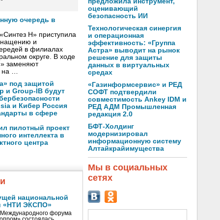
предложила инструмент,
оценивающий
безопасность ИИ
онную очередь в
Технологическая синергия
«Синтез Н» приступила
и операционная
оснащению и
эффективность: «Группа
чередей в филиалах
Астра» выводит на рынок
альном округе. В ходе
решение для защиты
Н» заменяют
данных в виртуальных
 на …
средах
а» под защитой
«Газинформсервис» и РЕД
p и Group-IB будут
СОФТ подтвердили
ибербезопасности
совместимость Ankey IDM и
ssia и Кибер Россия
РЕД АДМ Промышленная
андарты в сфере
редакция 2.0
БФТ-Холдинг
ил пилотный проект
модернизировал
ного интеллекта в
информационную систему
ктного центра
Алтайкрайимущества
Мы в социальных
сетях
жи
ущей национальной
и «НТИ ЭКСПО»
V Международного форума
нопром» состоялась