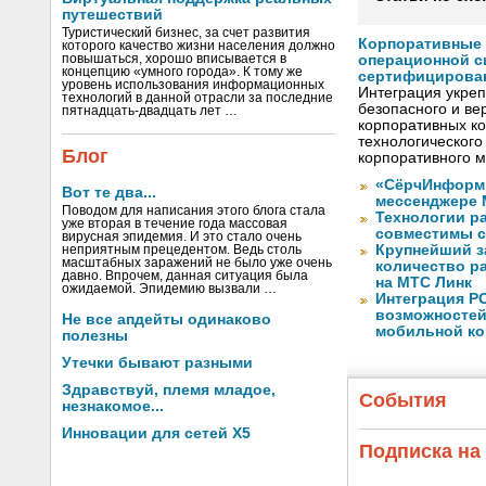
путешествий
Туристический бизнес, за счет развития
Корпоративные 
которого качество жизни населения должно
повышаться, хорошо вписывается в
операционной с
концепцию «умного города». К тому же
сертифицирован 
уровень использования информационных
Интеграция укреп
технологий в данной отрасли за последние
безопасного и в
пятнадцать-двадцать лет …
корпоративных ко
технологического
Блог
корпоративного 
«СёрчИнформ 
Вот те два...
мессенджере 
Поводом для написания этого блога стала
Технологии ра
уже вторая в течение года массовая
совместимы с
вирусная эпидемия. И это стало очень
Крупнейший з
неприятным прецедентом. Ведь столь
масштабных заражений не было уже очень
количество ра
давно. Впрочем, данная ситуация была
на МТС Линк
ожидаемой. Эпидемию вызвали …
Интеграция Р
возможностей
Не все апдейты одинаково
мобильной к
полезны
Утечки бывают разными
Здравствуй, племя младое,
События
незнакомое...
Инновации для сетей X5
Подписка на