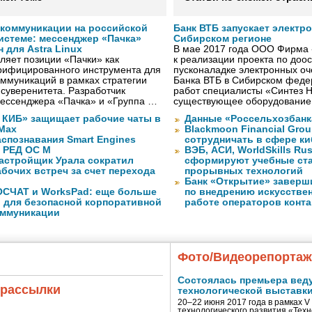
коммуникации на российской
Банк ВТБ запускает электр
истеме: мессенджер «Пачка»
Сибирском регионе
для Astra Linux
В мае 2017 года ООО Фирма 
ляет позиции «Пачки» как
к реализации проекта по до
ерифицированного инструмента для
пусконаладке электронных о
ммуникаций в рамках стратегии
Банка ВТБ в Сибирском федер
 суверенитета. Разработчик
работ специалисты «Синтез 
мессенджера «Пачка» и «Группа …
существующее оборудование
КИБ» защищает рабочие чаты в
Данные «Россельхозбанк
Max
Blackmoon Financial Grou
спознавания Smart Engines
сотрудничать в сфере к
 РЕД ОС М
ВЭБ, АСИ, WorldSkills Ru
астройщик Урала сократил
сформируют учебные ст
бочих встреч за счет перехода
прорывных технологий
Банк «Открытие» заверш
ОСЧАТ и WorksPad: еще больше
по внедрению искусствен
 для безопасной корпоративной
работе операторов конта
оммуникации
Фото/Видеорепорта
Состоялась премьера вед
 рассылки
технологической выставк
20–22 июня 2017 года в рамках 
технологического развития «Тех