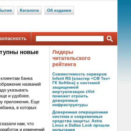
бытия
Каталоги
Об издании
зопасность
ступны новые
Лидеры
читательского
рейтинга
Совместимость серверов
 клиентам банка
Inferit RS (кластер «СФ Тех»
ГК Softline) с системой
тображение названий
защищенной
надо указывать
виртуализации zVirt
още и удобнее.
поможет строить
доверенные
му приложения. Еще
инфраструктуры
мбанка, в которых
Доверенная операционная
система и современные
средства защиты: Astra
сказали нам, что
Linux и Dallas Lock прошли
оработок и изменений
испытания