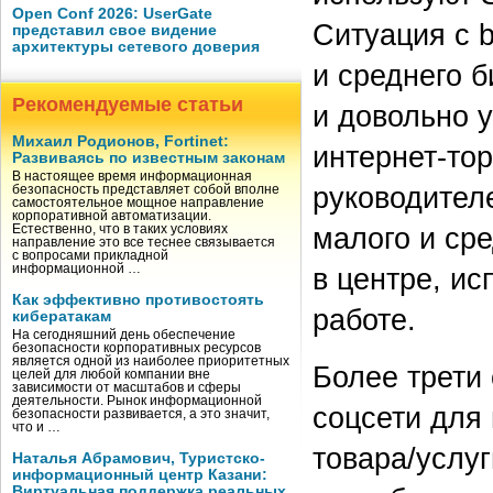
Open Conf 2026: UserGate
Ситуация с b
представил свое видение
архитектуры сетевого доверия
и среднего 
Рекомендуемые статьи
и довольно 
Михаил Родионов, Fortinet:
интернет-тор
Развиваясь по известным законам
В настоящее время информационная
руководител
безопасность представляет собой вполне
самостоятельное мощное направление
корпоративной автоматизации.
малого и ср
Естественно, что в таких условиях
направление это все теснее связывается
с вопросами прикладной
в центре, ис
информационной …
Как эффективно противостоять
работе.
кибератакам
На сегодняшний день обеспечение
безопасности корпоративных ресурсов
является одной из наиболее приоритетных
Более трети 
целей для любой компании вне
зависимости от масштабов и сферы
деятельности. Рынок информационной
соцсети для
безопасности развивается, а это значит,
что и …
товара/услу
Наталья Абрамович, Туристско-
информационный центр Казани:
Виртуальная поддержка реальных