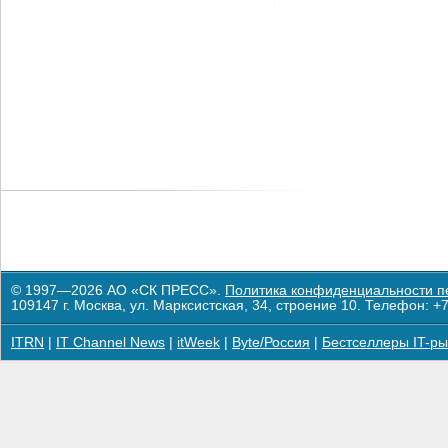
© 1997—2026 АО «СК ПРЕСС».
Политика конфиденциальности п
109147 г. Москва, ул. Марксистская, 34, строение 10. Телефон: +7
ITRN
|
IT Channel News
|
itWeek
|
Byte/Россия
|
Бестселлеры IT-ры