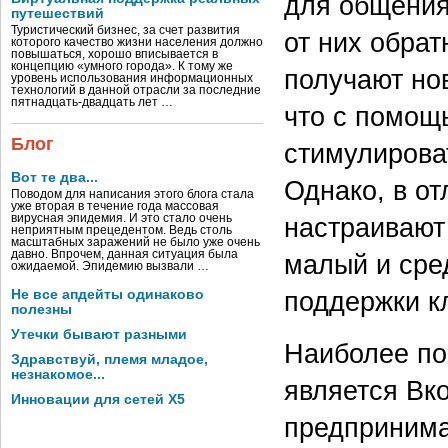
для общения
путешествий
Туристический бизнес, за счет развития
от них обрат
которого качество жизни населения должно
повышаться, хорошо вписывается в
концепцию «умного города». К тому же
получают но
уровень использования информационных
технологий в данной отрасли за последние
пятнадцать-двадцать лет …
что с помощ
Блог
стимулирова
Вот те два...
Однако, в о
Поводом для написания этого блога стала
уже вторая в течение года массовая
настраивают 
вирусная эпидемия. И это стало очень
неприятным прецедентом. Ведь столь
масштабных заражений не было уже очень
давно. Впрочем, данная ситуация была
малый и сред
ожидаемой. Эпидемию вызвали …
поддержки к
Не все апдейты одинаково
полезны
Утечки бывают разными
Наиболее по
Здравствуй, племя младое,
незнакомое...
является Вк
Инновации для сетей X5
предпринима