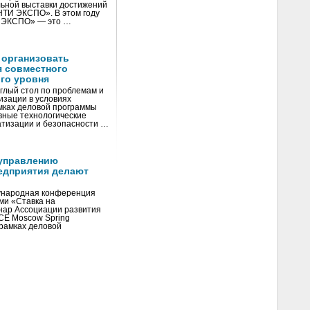
ьной выставки достижений
«НТИ ЭКСПО». В этом году
И ЭКСПО» — это …
 организовать
я совместного
го уровня
глый стол по проблемам и
зации в условиях
мках деловой программы
вные технологические
тизации и безопасности …
управлению
едприятия делают
ународная конференция
ми «Ставка на
инар Ассоциации развития
CE Moscow Spring
рамках деловой