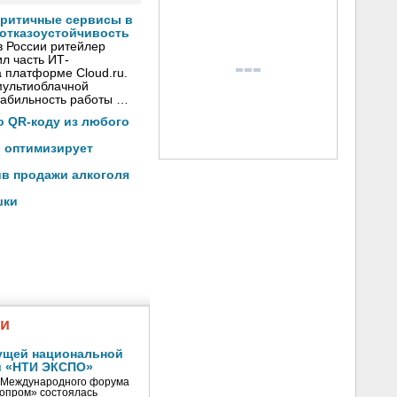
критичные сервисы в
 отказоустойчивость
в России ритейлер
л часть ИТ-
 платформе Cloud.ru.
мультиоблачной
стабильность работы …
по QR-коду из любого
» оптимизирует
ив продажи алкоголя
шки
жи
ущей национальной
и «НТИ ЭКСПО»
V Международного форума
нопром» состоялась