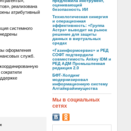
нтрагенты»,
предложила инструмент,
оценивающий
тов», реализована
безопасность ИИ
роены атрибутивный
Технологическая синергия
и операционная
эффективность: «Группа
кция системного
Астра» выводит на рынок
внедрены
решение для защиты
данных в виртуальных
средах
уры оформления
«Газинформсервис» и РЕД
СОФТ подтвердили
инансовых служб.
совместимость Ankey IDM и
РЕД АДМ Промышленная
скоординированную
редакция 2.0
 сократили
БФТ-Холдинг
оддержке
модернизировал
информационную систему
Алтайкрайимущества
Мы в социальных
сетях
и