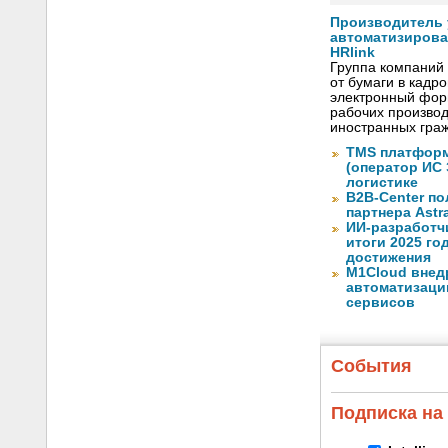
Производитель
автоматизиров
HRlink
Группа компаний
от бумаги в кадр
электронный форм
рабочих произво
иностранных граж
TMS платформ
(оператор ИС
логистике
B2B-Center по
партнера Astr
ИИ-разработч
итоги 2025 го
достижения
M1Cloud внед
автоматизаци
сервисов
События
Подписка на