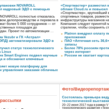
 упаковки NOVAROLL
«Спортмастер» разместил 
ал кадровый ЭДО с помощью
облаке Cloud.ru и повысил
«Спортмастер», крупнейший 
 NOVAROLL полностью отказалась
спортивных товаров, размести
овом делопроизводстве и перевела в
инфраструктуры магазинов на
ат более 5 000 сотрудников — от
Компания следует принятой 
дственных площадок до
стратегии, чтобы сохранять 
дан. Проект по автоматизации …
Platron внедрил оплату 
а Vezubr и ГК «Астрал»
приложения
 ЭПД) автоматизировали ЭДО в
ПАО «Аптечная сеть 36,6
запасы
лучил статус технологического
Более 78% россиян прот
a Linux
через интернет
ик Smart Engines подвел научные
России не хватает карто
да и обозначил ключевые
ряет новую платформу для
и управления заказами облачных
Фото/Видеорепорта
Состоялась премьера вед
 рассылки
технологической выставк
20–22 июня 2017 года в рамках 
технологического развития «Тех