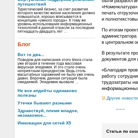
были разработан
путешествий
«Номенклатура»,
Туристический бизнес, за счет развития
печать отгрузоч
которого качество жизни населения должно
повышаться, хорошо вписывается в
и полнотекстовы
концепцию «умного города». К тому же
уровень использования информационных
технологий в данной отрасли за последние
По итогам проек
пятнадцать-двадцать лет …
администратора 
в центральном о
Блог
В результате пр
Вот те два...
документов для 
Поводом для написания этого блога стала
уже вторая в течение года массовая
вирусная эпидемия. И это стало очень
«Благодаря про
неприятным прецедентом. Ведь столь
масштабных заражений не было уже очень
работу сотрудни
давно. Впрочем, данная ситуация была
трудозатраты на
ожидаемой. Эпидемию вызвали …
информационных 
Не все апдейты одинаково
полезны
Другие новости
Утечки бывают разными
Здравствуй, племя младое,
незнакомое...
Инновации для сетей X5
Статьи по схо