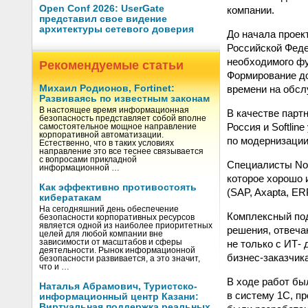
Open Conf 2026: UserGate
компании.
представил свое видение
архитектуры сетевого доверия
До начала проек
Российской Феде
необходимого фу
Рекомендуемые статьи
Формирование до
времени на обсл
Михаил Родионов, Fortinet:
Развиваясь по известным законам
В настоящее время информационная
В качестве парт
безопасность представляет собой вполне
Россия и Softlin
самостоятельное мощное направление
корпоративной автоматизации.
по модернизации
Естественно, что в таких условиях
направление это все теснее связывается
с вопросами прикладной
Специалисты Nov
информационной …
которое хорошо 
Как эффективно противостоять
(SAP, Axapta, ER
кибератакам
На сегодняшний день обеспечение
Комплексный под
безопасности корпоративных ресурсов
является одной из наиболее приоритетных
решения, отвеча
целей для любой компании вне
не только с ИТ-
зависимости от масштабов и сферы
деятельности. Рынок информационной
бизнес-заказчика
безопасности развивается, а это значит,
что и …
В ходе работ бы
Наталья Абрамович, Туристско-
в систему 1С, п
информационный центр Казани:
Виртуальная поддержка реальных