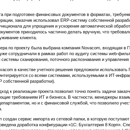
та при подготовке финансовых документов в форматах, требуе
рации, заказчик использовал ERP-систему собственной разрабо
нкционала для упрощения и ускорения автоматической обработ
кументов приходилось частично делать вручную, что требовал
уживание клиента.
нера по проекту была выбрана компания Novacom, входящая в ГК 
e уже сотрудничали в рамках работ по аудиту системы web-филь
 системы сканирования, поточного распознавания и управления 
acom в качестве учетного решения предложили использовать 
интегрируется со всеми системами, используемыми в ИТ-инфрас
P собственной разработки).
ход к реализации проекта позволил точно понять задачи заказч
ющие требованиям ИT и бизнеса. В частности, менеджеры взаи
 департаментом, но и с финансовой службой, что позволило учес
.
л создан сервис импорта из сетевой папки, в которую поступаю
роведена доработка конфигурации «1С: Бухгалтерия 8 Корп». 