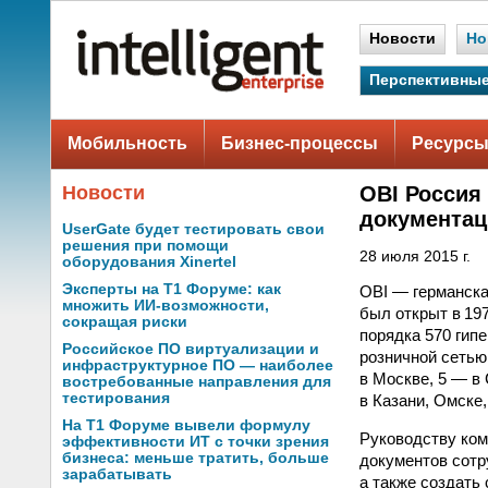
Новости
Но
Перспективные
Мобильность
Бизнес-процессы
Ресурсы
Новости
OBI Россия
документац
UserGate будет тестировать свои
решения при помощи
28 июля 2015 г.
оборудования Xinertel
Эксперты на Т1 Форуме: как
OBI — германска
множить ИИ-возможности,
был открыт в 19
сокращая риски
порядка 570 гип
Российское ПО виртуализации и
розничной сетью
инфраструктурное ПО — наиболее
в Москве, 5 — в
востребованные направления для
тестирования
в Казани, Омске,
На Т1 Форуме вывели формулу
Руководству ко
эффективности ИТ с точки зрения
бизнеса: меньше тратить, больше
документов сотр
зарабатывать
а также создать