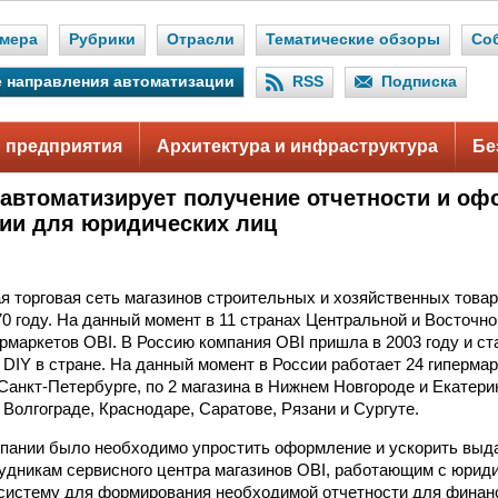
мера
Рубрики
Отрасли
Тематические обзоры
Со
 направления автоматизации
RSS
Подписка
 предприятия
Архитектура и инфраструктура
Бе
 автоматизирует получение отчетности и о
ии для юридических лиц
я торговая сеть магазинов строительных и хозяйственных това
70 году. На данный момент в 11 странах Центральной и Восточн
ермаркетов OBI. В Россию компания OBI пришла в 2003 году и ст
 DIY в стране. На данный момент в России работает 24 гипермар
 Санкт-Петербурге, по 2 магазина в Нижнем Новгороде и Екатер
 Волгограде, Краснодаре, Саратове, Рязани и Сургуте.
мпании было необходимо упростить оформление и ускорить вы
удникам сервисного центра магазинов OBI, работающим с юрид
 систему для формирования необходимой отчетности для фина