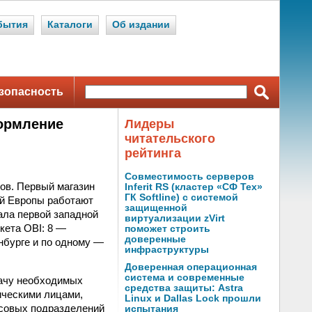
бытия
Каталоги
Об издании
зопасность
формление
Лидеры
читательского
рейтинга
Совместимость серверов
ров. Первый магазин
Inferit RS (кластер «СФ Тех»
ГК Softline) с системой
ой Европы работают
защищенной
ала первой западной
виртуализации zVirt
кета OBI: 8 —
поможет строить
доверенные
инбурге и по одному —
инфраструктуры
Доверенная операционная
система и современные
дачу необходимых
средства защиты: Astra
ическими лицами,
Linux и Dallas Lock прошли
нсовых подразделений
испытания