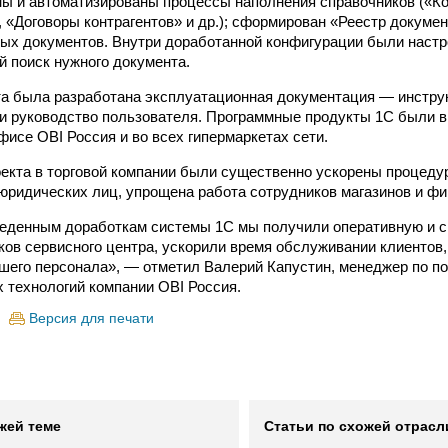
ы и автоматизированы процессы наполнения справочников («Ко
 «Договоры контрагентов» и др.); сформирован «Реестр докумен
ных документов. Внутри доработанной конфигурации были наст
й поиск нужного документа.
та была разработана эксплуатационная документация — инстру
и руководство пользователя. Программные продукты 1C были 
фисе OBI Россия и во всех гипермаркетах сети.
оекта в торговой компании были существенно ускорены процед
юридических лиц, упрощена работа сотрудников магазинов и ф
веденным доработкам системы 1С мы получили оперативную и 
ков сервисного центра, ускорили время обслуживании клиентов,
шего персонала», — отметил Валерий Капустин, менеджер по п
технологий компании OBI Россия.
Версия для печати
жей теме
Статьи по схожей отрасл