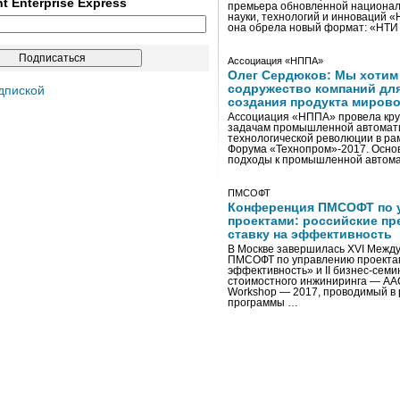
ent Enterprise Express
премьера обновленной национал
науки, технологий и инноваций 
она обрела новый формат: «НТ
Ассоциация «НППА»
Олег Сердюков: Мы хотим
содружество компаний дл
дпиской
создания продукта мирово
Ассоциация «НППА» провела кру
задачам промышленной автомати
технологической революции в ра
Форума «Технопром»-2017. Осно
подходы к промышленной автома
ПМСОФТ
Конференция ПМСОФТ по 
проектами: российские пр
ставку на эффективность
В Москве завершилась XVI Межд
ПМСОФТ по управлению проекта
эффективность» и II бизнес-сем
стоимостного инжиниринга — AA
Workshop — 2017, проводимый в 
программы …