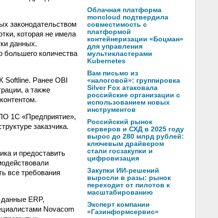
Облачная платформа
moncloud подтвердила
мых законодательством
совместимость с
платформой
тки, которая не имела
контейнеризации «Боцман»
ки данных.
для управления
о большего количества
мультикластерами
Kubernetes
Вам письмо из
Softline. Ранее OBI
«налоговой»: группировка
Silver Fox атаковала
трации, а также
российские организации с
контентом.
использованием новых
инструментов
ПО 1С «Предприятие»,
Российский рынок
труктуре заказчика.
серверов и СХД в 2025 году
вырос до 280 млрд рублей:
ключевым драйвером
стали госзакупки и
ика и предоставить
цифровизация
модействовали
Закупки ИИ-решений
ть все требования
выросли в разы: рынок
переходит от пилотов к
масштабированию
т данные ERP,
Эксперт компании
Специалистами Novacom
«Газинформсервис»