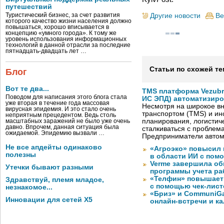
путешествий
Другие новости
Ве
Туристический бизнес, за счет развития
которого качество жизни населения должно
повышаться, хорошо вписывается в
концепцию «умного города». К тому же
уровень использования информационных
технологий в данной отрасли за последние
пятнадцать-двадцать лет …
Статьи по схожей те
Блог
Вот те два...
TMS платформа Vezubr
Поводом для написания этого блога стала
ИС ЭПД) автоматизиро
уже вторая в течение года массовая
Несмотря на широкое в
вирусная эпидемия. И это стало очень
транспортом (TMS) и ин
неприятным прецедентом. Ведь столь
планирования, логистич
масштабных заражений не было уже очень
давно. Впрочем, данная ситуация была
сталкиваться с проблем
ожидаемой. Эпидемию вызвали …
Предприниматели автом
Не все апдейты одинаково
«Агроэко» повысил 
полезны
в области ИИ с пом
Verme завершила о
Утечки бывают разными
программы учета ра
«Телфин» повышает 
Здравствуй, племя младое,
с помощью чек-лист
незнакомое...
«Бриз» и CommuniGa
Инновации для сетей X5
онлайн-встречи и к