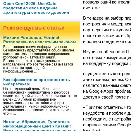
позволяющий контролир
Open Conf 2026: UserGate
системе.
представил свое видение
архитектуры сетевого доверия
В тендере на выбор па
построения и модерни
Рекомендуемые статьи
партнерским статусам G
проектов заказчик выб
Михаил Родионов, Fortinet:
и полной поддержке си
Развиваясь по известным законам
В настоящее время информационная
безопасность представляет собой вполне
Изучив особенности IТ
самостоятельное мощное направление
почтовых коммуникаций
корпоративной автоматизации.
Естественно, что в таких условиях
на поддержку порядка 
направление это все теснее связывается
с вопросами прикладной
информационной …
осуществлять контроль
электронных писем. Со
Как эффективно противостоять
кибератакам
является важным факто
На сегодняшний день обеспечение
на Google Apps пробле
безопасности корпоративных ресурсов
является одной из наиболее приоритетных
доступ к своей почте и
целей для любой компании вне
зависимости от масштабов и сферы
«Приятно отметить, что
деятельности. Рынок информационной
безопасности развивается, а это значит,
неудобств и проблем дл
что и …
необходимые настройки
Наталья Абрамович, Туристско-
с приложениями Google
информационный центр Казани:
KyivPost.
Виртуальная поддержка реальных