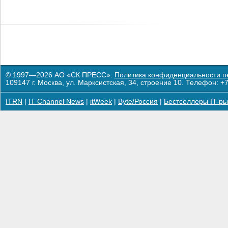
© 1997—2026 АО «СК ПРЕСС».
Политика конфиденциальности п
109147 г. Москва, ул. Марксистская, 34, строение 10. Телефон: +7
ITRN
|
IT Channel News
|
itWeek
|
Byte/Россия
|
Бестселлеры IT-ры