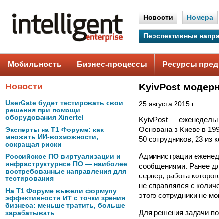
Новости
Номера
Перспективные напр
Мобильность
Бизнес-процессы
Ресурсы пред
Новости
KyivPost модер
UserGate будет тестировать свои
25 августа 2015 г.
решения при помощи
оборудования Xinertel
KyivPost — еженедельн
Основана в Киеве в 19
Эксперты на Т1 Форуме: как
множить ИИ-возможности,
50 сотрудников, 23 из
сокращая риски
Администрации еженед
Российское ПО виртуализации и
инфраструктурное ПО — наиболее
сообщениями. Ранее дл
востребованные направления для
сервер, работа которо
тестирования
не справлялся с колич
На Т1 Форуме вывели формулу
этого сотрудники не мо
эффективности ИТ с точки зрения
бизнеса: меньше тратить, больше
Для решения задачи по
зарабатывать