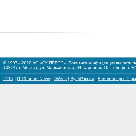
© 1997—2026 АО «СК ПРЕСС».
Политика конфиденциальности п
109147 г. Москва, ул. Марксистская, 34, строение 10. Телефон: +7
ITRN
|
IT Channel News
|
itWeek
|
Byte/Россия
|
Бестселлеры IT-ры