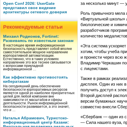
за несколько минут — 
Open Conf 2026: UserGate
представил свое видение
архитектуры сетевого доверия
Роль привычного мела 
«Виртуальной школы» л
биологические и химич
Рекомендуемые статьи
разработчиков программ
количество медалистов,
Михаил Родионов, Fortinet:
Развиваясь по известным законам
«Эта система ускоряет
В настоящее время информационная
безопасность представляет собой вполне
хотим, чтобы учеба пр
самостоятельное мощное направление
корпоративной автоматизации.
и пронести через всю 
Естественно, что в таких условиях
Владимир Черкашин пос
направление это все теснее связывается
с вопросами прикладной
с лицеистами.
информационной …
Как эффективно противостоять
Также в рамках реализ
кибератакам
дисплея. Один из них в
На сегодняшний день обеспечение
получить доступ к эле
безопасности корпоративных ресурсов
является одной из наиболее приоритетных
Второй дисплей распол
целей для любой компании вне
зависимости от масштабов и сферы
версии бумажных научн
деятельности. Рынок информационной
совместно внесли Сбер
безопасности развивается, а это значит,
что и …
«Сбербанк — один из с
Наталья Абрамович, Туристско-
— Сила нашего вуза, п
информационный центр Казани:
Виртуальная поддержка реальных