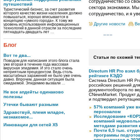
сотрудничество со св
путешествий
сектора экономики. Мы
Туристический бизнес, за счет развития
сотрудничество, и я ув
которого качество жизни населения должно
повышаться, хорошо вписывается в
концепцию «умного города». К тому же
Другие новости
Ве
уровень использования информационных
технологий в данной отрасли за последние
пятнадцать-двадцать лет …
Блог
Вот те два...
Статьи по схожей те
Поводом для написания этого блога стала
уже вторая в течение года массовая
вирусная эпидемия. И это стало очень
Directum HR Pro взял 
неприятным прецедентом. Ведь столь
рейтинге КЭДО
масштабных заражений не было уже очень
давно. Впрочем, данная ситуация была
Система Directum HR Pr
ожидаемой. Эпидемию вызвали …
российских решений для
документооборота по в
Не все апдейты одинаково
CNewsMarket. Продукт 
полезны
и подтвердил репутацию
Утечки бывают разными
57% компаний уже в
персоналом
Здравствуй, племя младое,
Исследование «КОРУ
незнакомое...
компаний недоволь
Инновации для сетей X5
методами развития 
Почти 6,5 тыс. студе
программы подготов
специалистов в 2026