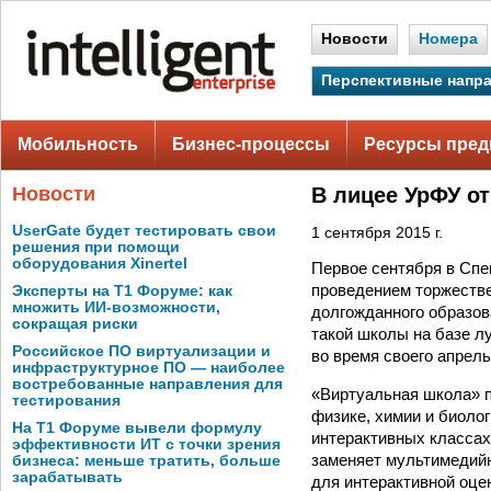
Новости
Номера
Перспективные напр
Мобильность
Бизнес-процессы
Ресурсы пред
Новости
В лицее УрФУ о
UserGate будет тестировать свои
1 сентября 2015 г.
решения при помощи
оборудования Xinertel
Первое сентября в Спе
проведением торжестве
Эксперты на Т1 Форуме: как
множить ИИ-возможности,
долгожданного образов
сокращая риски
такой школы на базе 
Российское ПО виртуализации и
во время своего апрел
инфраструктурное ПО — наиболее
востребованные направления для
«Виртуальная школа» п
тестирования
физике, химии и биоло
На Т1 Форуме вывели формулу
интерактивных класса
эффективности ИТ с точки зрения
заменяет мультимедийн
бизнеса: меньше тратить, больше
зарабатывать
для интерактивной оце