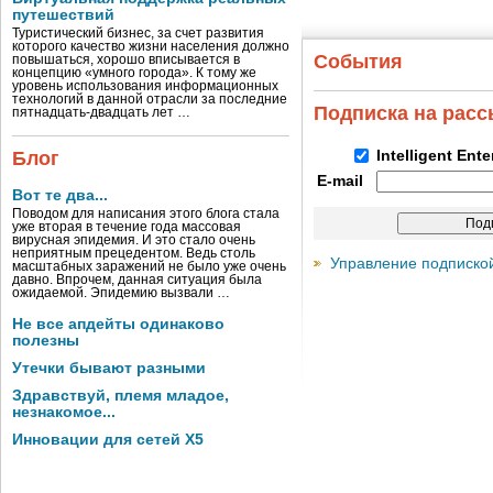
путешествий
Туристический бизнес, за счет развития
которого качество жизни населения должно
События
повышаться, хорошо вписывается в
концепцию «умного города». К тому же
уровень использования информационных
технологий в данной отрасли за последние
Подписка на рас
пятнадцать-двадцать лет …
Блог
Intelligent Ent
E-mail
Вот те два...
Поводом для написания этого блога стала
уже вторая в течение года массовая
вирусная эпидемия. И это стало очень
неприятным прецедентом. Ведь столь
Управление подписко
масштабных заражений не было уже очень
давно. Впрочем, данная ситуация была
ожидаемой. Эпидемию вызвали …
Не все апдейты одинаково
полезны
Утечки бывают разными
Здравствуй, племя младое,
незнакомое...
Инновации для сетей X5