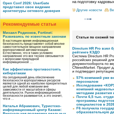
на подготовку кадровы
Open Conf 2026: UserGate
представил свое видение
Другие новости
Ве
архитектуры сетевого доверия
Рекомендуемые статьи
Михаил Родионов, Fortinet:
Развиваясь по известным законам
Статьи по схожей те
В настоящее время информационная
безопасность представляет собой вполне
самостоятельное мощное направление
Directum HR Pro взял 
корпоративной автоматизации.
рейтинге КЭДО
Естественно, что в таких условиях
Система Directum HR Pr
направление это все теснее связывается
с вопросами прикладной
российских решений для
информационной …
документооборота по в
CNewsMarket. Продукт 
Как эффективно противостоять
и подтвердил репутацию
кибератакам
На сегодняшний день обеспечение
57% компаний уже в
безопасности корпоративных ресурсов
персоналом
является одной из наиболее приоритетных
Исследование «КОРУ
целей для любой компании вне
компаний недоволь
зависимости от масштабов и сферы
деятельности. Рынок информационной
методами развития 
безопасности развивается, а это значит,
Почти 6,5 тыс. студе
что и …
программы подготов
специалистов в 2026
Наталья Абрамович, Туристско-
F6 получила госуда
информационный центр Казани:
образовательную д
Виртуальная поддержка реальных