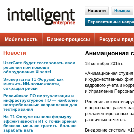
Новости
Номера
Перспективные напр
Мобильность
Бизнес-процессы
Ресурсы пред
Новости
Анимационная с
UserGate будет тестировать свои
18 сентября 2015 г.
решения при помощи
оборудования Xinertel
«Анимационная студия
и художественных филь
Эксперты на Т1 Форуме: как
множить ИИ-возможности,
кадрового учета и кор
сокращая риски
и Управление Персонал
Российское ПО виртуализации и
инфраструктурное ПО — наиболее
Решение автоматизируе
востребованные направления для
в персонале, расчет з
тестирования
регламентированных за
На Т1 Форуме вывели формулу
различных отчетов.
эффективности ИТ с точки зрения
бизнеса: меньше тратить, больше
Внедрение системы «1С
зарабатывать